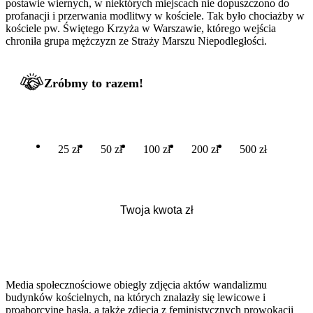
postawie wiernych, w niektórych miejscach nie dopuszczono do
profanacji i przerwania modlitwy w kościele. Tak było chociażby w
kościele pw. Świętego Krzyża w Warszawie, którego wejścia
chroniła grupa mężczyzn ze Straży Marszu Niepodległości.
Zróbmy to razem!
25 zł
50 zł
100 zł
200 zł
500 zł
Media społecznościowe obiegły zdjęcia aktów wandalizmu
budynków kościelnych, na których znalazły się lewicowe i
proaborcyjne hasła, a także zdjęcia z feministycznych prowokacji