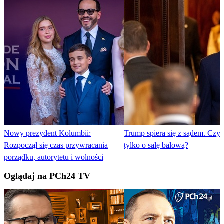
Nowy prezydent Kolumbii:
Trump spiera się z sądem. Czy 
Rozpoczął się czas przywracania
tylko o salę balową?
porządku, autorytetu i wolności
Oglądaj na PCh24 TV