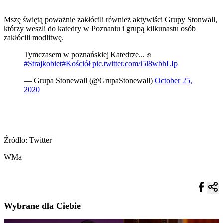
Mszę świętą poważnie zakłócili również aktywiści Grupy Stonwall,
którzy weszli do katedry w Poznaniu i grupą kilkunastu osób
zakłócili modlitwę.
Tymczasem w poznańskiej Katedrze... ✊
#Strajkobiet
#Kościół
pic.twitter.com/i5l8wbhLIp
— Grupa Stonewall (@GrupaStonewall)
October 25,
2020
Źródło: Twitter
WMa
Wybrane dla Ciebie