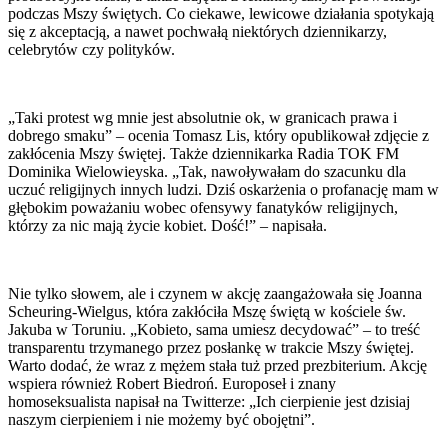
podczas Mszy świętych. Co ciekawe, lewicowe działania spotykają
się z akceptacją, a nawet pochwałą niektórych dziennikarzy,
celebrytów czy polityków.
„Taki protest wg mnie jest absolutnie ok, w granicach prawa i
dobrego smaku” – ocenia Tomasz Lis, który opublikował zdjęcie z
zakłócenia Mszy świętej. Także dziennikarka Radia TOK FM
Dominika Wielowieyska. „Tak, nawoływałam do szacunku dla
uczuć religijnych innych ludzi. Dziś oskarżenia o profanację mam w
głębokim poważaniu wobec ofensywy fanatyków religijnych,
którzy za nic mają życie kobiet. Dość!” – napisała.
Nie tylko słowem, ale i czynem w akcję zaangażowała się Joanna
Scheuring-Wielgus, która zakłóciła Mszę świętą w kościele św.
Jakuba w Toruniu. „Kobieto, sama umiesz decydować” – to treść
transparentu trzymanego przez posłankę w trakcie Mszy świętej.
Warto dodać, że wraz z mężem stała tuż przed prezbiterium. Akcję
wspiera również Robert Biedroń. Europoseł i znany
homoseksualista napisał na Twitterze: „Ich cierpienie jest dzisiaj
naszym cierpieniem i nie możemy być obojętni”.