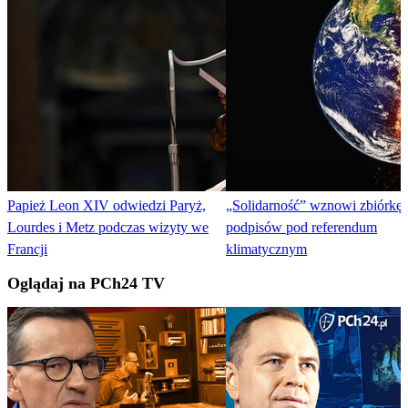
Papież Leon XIV odwiedzi Paryż,
„Solidarność” wznowi zbiórkę
Lourdes i Metz podczas wizyty we
podpisów pod referendum
Francji
klimatycznym
Oglądaj na PCh24 TV