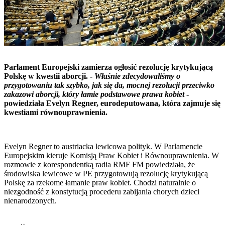
Parlament Europejski zamierza ogłosić rezolucję krytykującą
Polskę w kwestii aborcji. -
Właśnie zdecydowaliśmy o
przygotowaniu tak szybko, jak się da, mocnej rezolucji przeciwko
zakazowi aborcji, który łamie podstawowe prawa kobiet
-
powiedziała Evelyn Regner, eurodeputowana, która zajmuje się
kwestiami równouprawnienia.
Evelyn Regner to austriacka lewicowa polityk. W Parlamencie
Europejskim kieruje Komisją Praw Kobiet i Równouprawnienia. W
rozmowie z korespondentką radia RMF FM powiedziała, że
środowiska lewicowe w PE przygotowują rezolucję krytykującą
Polskę za rzekome łamanie praw kobiet. Chodzi naturalnie o
niezgodność z konstytucją procederu zabijania chorych dzieci
nienarodzonych.