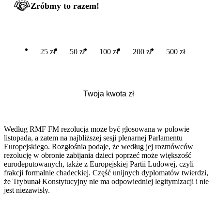
Zróbmy to razem!
25 zł
50 zł
100 zł
200 zł
500 zł
Według RMF FM rezolucja może być głosowana w połowie
listopada, a zatem na najbliższej sesji plenarnej Parlamentu
Europejskiego. Rozgłośnia podaje, że według jej rozmówców
rezolucję w obronie zabijania dzieci poprzeć może większość
eurodeputowanych, także z Europejskiej Partii Ludowej, czyli
frakcji formalnie chadeckiej. Część unijnych dyplomatów twierdzi,
że Trybunał Konstytucyjny nie ma odpowiedniej legitymizacji i nie
jest niezawisły.