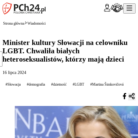
Strona główna
Wiadomości
Minister kultury Słowacji na celowniku
LGBT. Chwaliła białych
heteroseksualistów, którzy mają dzieci
16 lipca 2024
#Słowacja
#demografia
#dzietność
#LGBT
#Martina Šimkovičová