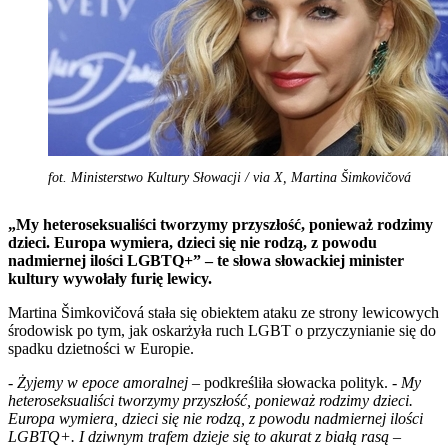
fot. Ministerstwo Kultury Słowacji / via X, Martina Šimkovičová
„My heteroseksualiści tworzymy przyszłość, ponieważ rodzimy
dzieci. Europa wymiera, dzieci się nie rodzą, z powodu
nadmiernej ilości LGBTQ+” – te słowa słowackiej minister
kultury wywołały furię lewicy.
Martina Šimkovičová stała się obiektem ataku ze strony lewicowych
środowisk po tym, jak oskarżyła ruch LGBT o przyczynianie się do
spadku dzietności w Europie.
-
Żyjemy w epoce amoralnej
– podkreśliła słowacka polityk. -
My
heteroseksualiści tworzymy przyszłość, ponieważ rodzimy dzieci.
Europa wymiera, dzieci się nie rodzą, z powodu nadmiernej ilości
LGBTQ+. I dziwnym trafem dzieje się to akurat z białą rasą
–