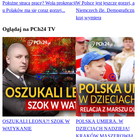
Położne stracą pracę? Wola prokreacji
W Polsce jest jeszcze gorzej, al
u Polaków ma się coraz gorzej...
Niemczech źle. Demograficzna
kraj wymiera
Oglądaj na PCh24 TV
OSZUKALI LEONA?! SZOK W
POLSKA UMIERA. W
WATYKANIE
DZIECIACH NADZIEJA!
KRAKÓW MASZEROWAŁ 