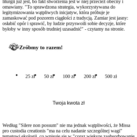
liturgii już jest, bo fakt stworzenia jest w niej przecież obecny i
omawiany. "To sprawdzona strategia, wykorzystywana do
legitymizowania wątpliwych inicjatyw, która próbuje je
zamaskować pod pozorem ciągłości z tradycją. Zamiar jest jasny:
osłabić opór i sprawić, by ludzie przyswoili sobie decyzje, które
byłoby w inny sposób trudniej uzasadnić" - czytamy na stronie.
Zróbmy to razem!
25 zł
50 zł
100 zł
200 zł
500 zł
Według "Silere non possum" nie ma jednak wątpliwości, że Missa
pro custodia creationis "ma na celu nadanie szczególnej wagi"
tematowi ekologii, co wpisuje się w "coraz większe zaabsorbowanie