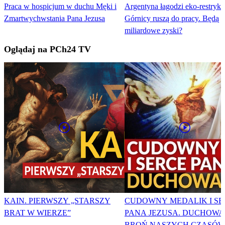
Praca w hospicjum w duchu Męki i
Argentyna łagodzi eko-restrykc
Zmartwychwstania Pana Jezusa
Górnicy ruszą do pracy. Będą
miliardowe zyski?
Oglądaj na PCh24 TV
KAIN. PIERWSZY „STARSZY
CUDOWNY MEDALIK I SE
BRAT W WIERZE”
PANA JEZUSA. DUCHOWA
BROŃ NASZYCH CZASÓW