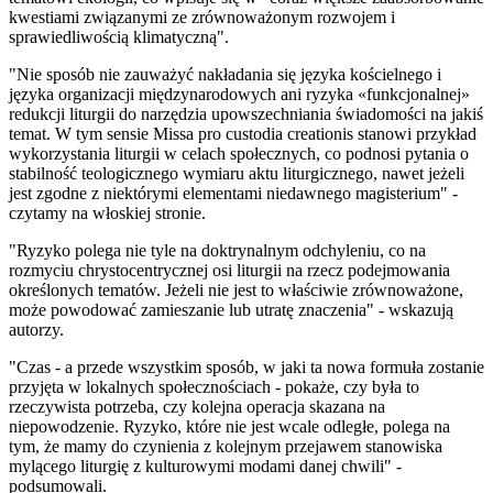
kwestiami związanymi ze zrównoważonym rozwojem i
sprawiedliwością klimatyczną".
"Nie sposób nie zauważyć nakładania się języka kościelnego i
języka organizacji międzynarodowych ani ryzyka «funkcjonalnej»
redukcji liturgii do narzędzia upowszechniania świadomości na jakiś
temat. W tym sensie Missa pro custodia creationis stanowi przykład
wykorzystania liturgii w celach społecznych, co podnosi pytania o
stabilność teologicznego wymiaru aktu liturgicznego, nawet jeżeli
jest zgodne z niektórymi elementami niedawnego magisterium" -
czytamy na włoskiej stronie.
"Ryzyko polega nie tyle na doktrynalnym odchyleniu, co na
rozmyciu chrystocentrycznej osi liturgii na rzecz podejmowania
określonych tematów. Jeżeli nie jest to właściwie zrównoważone,
może powodować zamieszanie lub utratę znaczenia" - wskazują
autorzy.
"Czas - a przede wszystkim sposób, w jaki ta nowa formuła zostanie
przyjęta w lokalnych społecznościach - pokaże, czy była to
rzeczywista potrzeba, czy kolejna operacja skazana na
niepowodzenie. Ryzyko, które nie jest wcale odległe, polega na
tym, że mamy do czynienia z kolejnym przejawem stanowiska
mylącego liturgię z kulturowymi modami danej chwili" -
podsumowali.