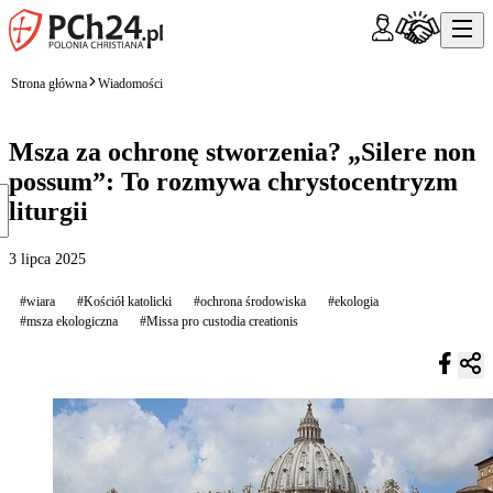
Strona główna
Wiadomości
Msza za ochronę stworzenia? „Silere non
possum”: To rozmywa chrystocentryzm
liturgii
3 lipca 2025
#wiara
#Kościół katolicki
#ochrona środowiska
#ekologia
#msza ekologiczna
#Missa pro custodia creationis