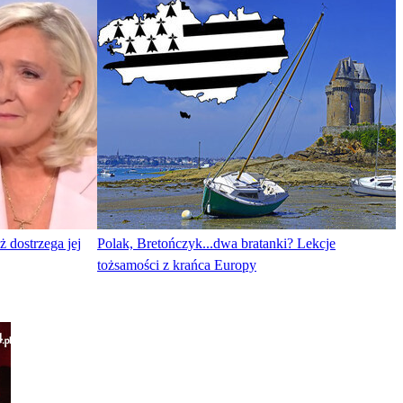
dostrzega jej
Polak, Bretończyk...dwa bratanki? Lekcje
tożsamości z krańca Europy