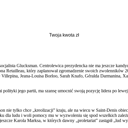
socjalista Glucksman. Centrolewica prezydencka nie ma jeszcze kandyd
a Retailleau, który zaplanował zgromadzenie swoich zwolenników 20 
lepina, Jeana-Louisa Borloo, Sarah Knafo, Géralda Darmanina, Xavier
lityki jego partii, ma szansę umocnić swoją pozycję lidera po lewej 
on nie tylko chce „kreolizacji” kraju, ale na wiecu w Saint-Denis obi
ku dla ludu i woli pomocy mu w wyzwoleniu się spod wszelkich zależno
szcze Karola Marksa, w których dawny „proletariat” zastąpił „lud wy