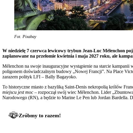
Fot. Pixabay
W niedzielę 7 czerwca lewicowy trybun Jean-Luc Mélenchon poja
zaplanowane na przełomie kwietnia i maja 2027 roku, ale kampan
Mélenchon na swoje inauguracyjne wystąpienie na starcie kampanii w
poligonem doświadczalnym budowy „Nowej Francji”. Na Place Victor 
zarazem polityk LFI – Bally Bagayoko.
To historyczne miasto z bazyliką Saint-Denis nekropolią królów Franc
miejscu jest moc
– rozpoczął swój wiec Mélenchon. Lider „Zbuntowany
Narodowego (RN), a będzie to Marine Le Pen lub Jordan Bardella. Do 
Zróbmy to razem!