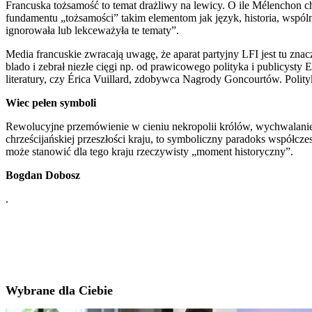
Francuska tożsamość to temat drażliwy na lewicy. O ile Mélenchon ch
fundamentu „tożsamości” takim elementom jak język, historia, wspóln
ignorowała lub lekceważyła te tematy”.
Media francuskie zwracają uwagę, że aparat partyjny LFI jest tu zn
blado i zebrał niezłe cięgi np. od prawicowego polityka i publicys
literatury, czy Érica Vuillard, zdobywca Nagrody Goncourtów. Polity
Wiec pełen symboli
Rewolucyjne przemówienie w cieniu nekropolii królów, wychwalani
chrześcijańskiej przeszłości kraju, to symboliczny paradoks współcz
może stanowić dla tego kraju rzeczywisty „moment historyczny”.
Bogdan Dobosz
.
Wybrane dla Ciebie