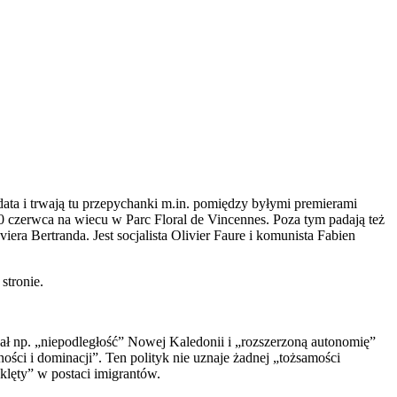
ata i trwają tu przepychanki m.in. pomiędzy byłymi premierami
czerwca na wiecu w Parc Floral de Vincennes. Poza tym padają też
a Bertranda. Jest socjalista Olivier Faure i komunista Fabien
stronie.
ecał np. „niepodległość” Nowej Kaledonii i „rozszerzoną autonomię”
ści i dominacji”. Ten polityk nie uznaje żadnej „tożsamości
klęty” w postaci imigrantów.