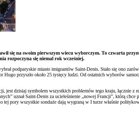
wił się na swoim pierwszym wiecu wyborczym. To czwarta przymia
ia rozpoczyna się niemal rok wcześniej.
ybrał podparyskie miasto imigrantów Saint-Denis. Stało się ono zaró
Hugo przyszło około 25 tysięcy ludzi. Od ostatnich wyborów samorząd
ji, jest dzisiaj symbolem wszystkich problemów tego kraju, łącznie z r
ch” uznał Saint-Denis za ucieleśnienie „nowej Francji”, którą chce 
tej pory wszystkie sondaże dają wygraną w I turze właśnie politykowi