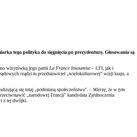
rka tego polityka do sięgnięcia po prezydenturę. Głosowania są
wno wizytówką jego partii
La France Insoumise
– LFI, jak i
owych rządzi tu przedstawiciel „wielokulturowej” wizji kraju, a
ealizującą się tutaj „podmianą społeczeństwa”. –
Wierzę, że w tym
przeciwstawić „narodowej Francji” kandydata Zjednoczenia
 z tej dwójki.