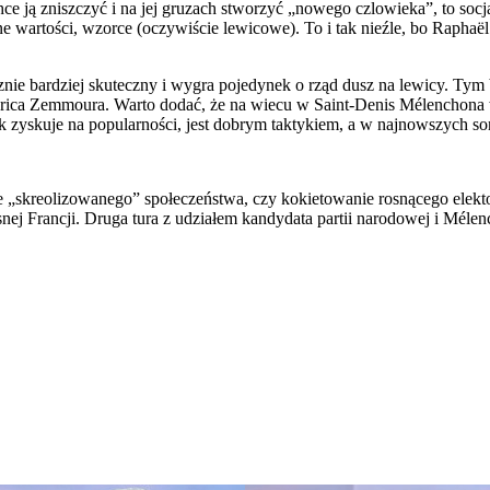
ce ją zniszczyć i na jej gruzach stworzyć „nowego czlowieka”, to soc
e wartości, wzorce (oczywiście lewicowe). To i tak nieźle, bo Raphaë
acznie bardziej skuteczny i wygra pojedynek o rząd dusz na lewicy. Ty
ty Erica Zemmoura. Warto dodać, że na wiecu w Saint-Denis Mélenchona
k zyskuje na popularności, jest dobrym taktykiem, a w najnowszych so
e „skreolizowanego” społeczeństwa, czy kokietowanie rosnącego ele
esnej Francji. Druga tura z udziałem kandydata partii narodowej i Mél