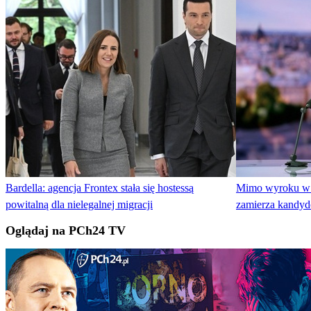
Bardella: agencja Frontex stała się hostessą
Mimo wyroku w z
powitalną dla nielegalnej migracji
zamierza kandy
Oglądaj na PCh24 TV