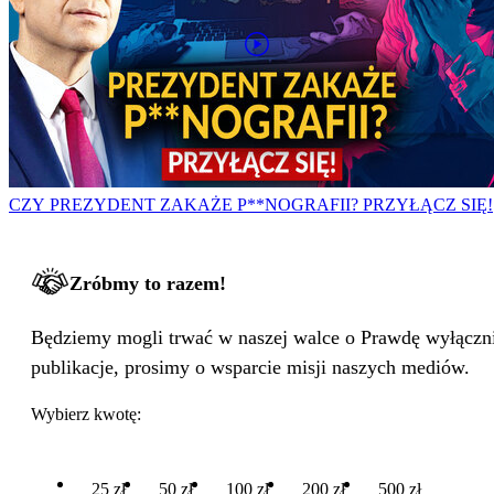
CZY PREZYDENT ZAKAŻE P**NOGRAFII? PRZYŁĄCZ SIĘ!
Zróbmy to razem!
Będziemy mogli trwać w naszej walce o Prawdę wyłącznie
publikacje, prosimy o wsparcie misji naszych mediów.
Wybierz kwotę:
25 zł
50 zł
100 zł
200 zł
500 zł