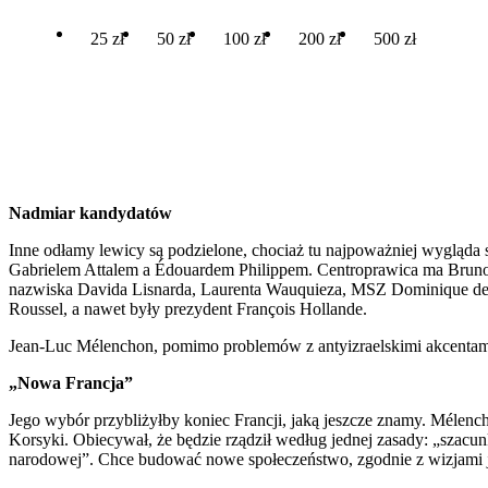
25 zł
50 zł
100 zł
200 zł
500 zł
Nadmiar kandydatów
Inne odłamy lewicy są podzielone, chociaż tu najpoważniej wygląda 
Gabrielem Attalem a Édouardem Philippem. Centroprawica ma Brunon
nazwiska Davida Lisnarda, Laurenta Wauquieza, MSZ Dominique de Vil
Roussel, a nawet były prezydent François Hollande.
Jean-Luc Mélenchon, pomimo problemów z antyizraelskimi akcentami po
„Nowa Francja”
Jego wybór przybliżyłby koniec Francji, jaką jeszcze znamy. Mélench
Korsyki. Obiecywał, że będzie rządził według jednej zasady: „szacun
narodowej”. Chce budować nowe społeczeństwo, zgodnie z wizjami je