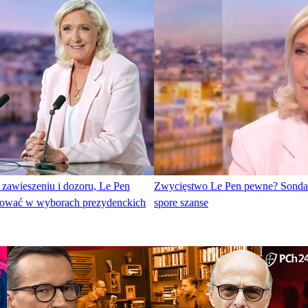
awieszeniu i dozoru, Le Pen
Zwycięstwo Le Pen pewne? Sondaż 
dować w wyborach prezydenckich
spore szanse