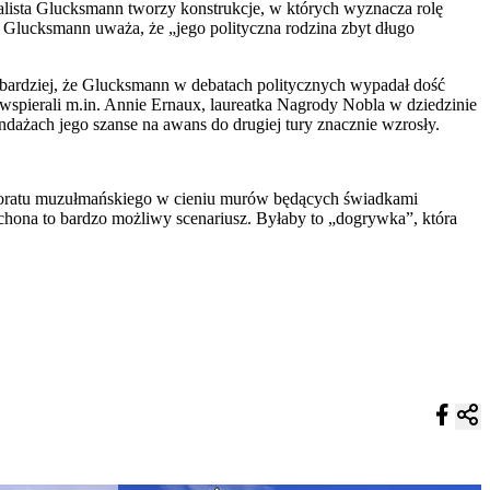
jalista Glucksmann tworzy konstrukcje, w których wyznacza rolę
l Glucksmann uważa, że „jego polityczna rodzina zbyt długo
m bardziej, że Glucksmann w debatach politycznych wypadał dość
 wspierali m.in. Annie Ernaux, laureatka Nagrody Nobla w dziedzinie
ndażach jego szanse na awans do drugiej tury znacznie wzrosły.
ktoratu muzułmańskiego w cieniu murów będących świadkami
enchona to bardzo możliwy scenariusz. Byłaby to „dogrywka”, która