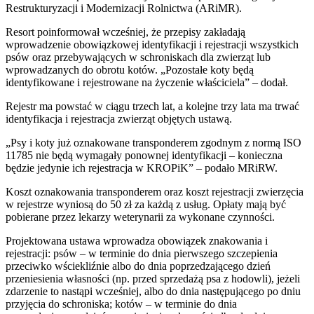
Restrukturyzacji i Modernizacji Rolnictwa (ARiMR).
Resort poinformował wcześniej, że przepisy zakładają
wprowadzenie obowiązkowej identyfikacji i rejestracji wszystkich
psów oraz przebywających w schroniskach dla zwierząt lub
wprowadzanych do obrotu kotów. „Pozostałe koty będą
identyfikowane i rejestrowane na życzenie właściciela” – dodał.
Rejestr ma powstać w ciągu trzech lat, a kolejne trzy lata ma trwać
identyfikacja i rejestracja zwierząt objętych ustawą.
„Psy i koty już oznakowane transponderem zgodnym z normą ISO
11785 nie będą wymagały ponownej identyfikacji – konieczna
będzie jedynie ich rejestracja w KROPiK” – podało MRiRW.
Koszt oznakowania transponderem oraz koszt rejestracji zwierzęcia
w rejestrze wyniosą do 50 zł za każdą z usług. Opłaty mają być
pobierane przez lekarzy weterynarii za wykonane czynności.
Projektowana ustawa wprowadza obowiązek znakowania i
rejestracji: psów – w terminie do dnia pierwszego szczepienia
przeciwko wściekliźnie albo do dnia poprzedzającego dzień
przeniesienia własności (np. przed sprzedażą psa z hodowli), jeżeli
zdarzenie to nastąpi wcześniej, albo do dnia następującego po dniu
przyjęcia do schroniska; kotów – w terminie do dnia