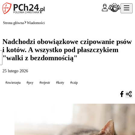
Strona główna
Wiadomości
Nadchodzi obowiązkowe czipowanie psów
i kotów. A wszystko pod płaszczykiem
"walki z bezdomnością"
25 lutego 2026
#zwierzęta
#psy
#rejestr
#koty
#czip