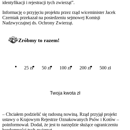
identyfikacji i rejestracji tych zwierząt”.
Informację o przyjęciu projektu przez rząd wiceminister Jacek
Czerniak przekazał na posiedzeniu sejmowej Komisji
Nadzwyczajnej ds. Ochrony Zwierząt.
Zróbmy to razem!
25 zł
50 zł
100 zł
200 zł
500 zł
– Chciałem podzielić się radosną nowiną. Rząd przyjął projekt
ustawy o Krajowym Rejestrze Oznakowanych Psów i Kotów –
poinformował. Dodał, że jest to narzędzie służące ograniczeniu
bezdomności tych zwierząt.