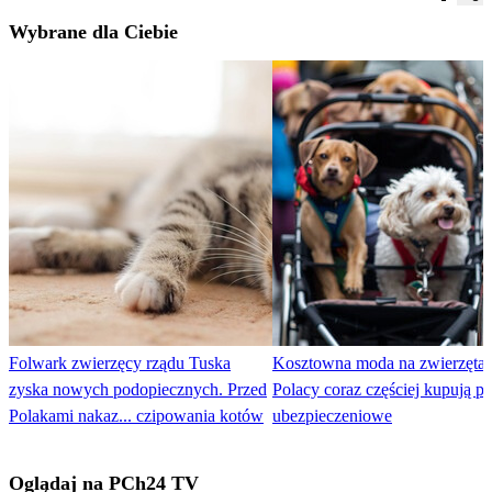
Wybrane dla Ciebie
Folwark zwierzęcy rządu Tuska
Kosztowna moda na zwierzęta.
zyska nowych podopiecznych. Przed
Polacy coraz częściej kupują po
Polakami nakaz... czipowania kotów
ubezpieczeniowe
Oglądaj na PCh24 TV