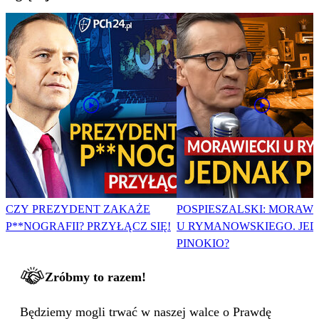
CZY PREZYDENT ZAKAŻE
POSPIESZALSKI: MORAWI
P**NOGRAFII? PRZYŁĄCZ SIĘ!
U RYMANOWSKIEGO. JE
PINOKIO?
Zróbmy to razem!
Będziemy mogli trwać w naszej walce o Prawdę