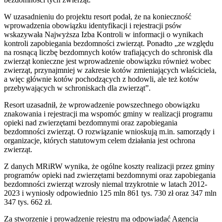
W uzasadnieniu do projektu resort podał, że na konieczność
wprowadzenia obowiązku identyfikacji i rejestracji psów
wskazywała Najwyższa Izba Kontroli w informacji o wynikach
kontroli zapobiegania bezdomności zwierząt. Ponadto „ze względu
na rosnącą liczbę bezdomnych kotów trafiających do schronisk dla
zwierząt konieczne jest wprowadzenie obowiązku również wobec
zwierząt, przynajmniej w zakresie kotów zmieniających właściciela,
a więc głównie kotów pochodzących z hodowli, ale też kotów
przebywających w schroniskach dla zwierząt”.
Resort uzasadnił, że wprowadzenie powszechnego obowiązku
znakowania i rejestracji ma wspomóc gminy w realizacji programu
opieki nad zwierzętami bezdomnymi oraz zapobiegania
bezdomności zwierząt. O rozwiązanie wnioskują m.in. samorządy i
organizacje, których statutowym celem działania jest ochrona
zwierząt.
Z danych MRiRW wynika, że ogólne koszty realizacji przez gminy
programów opieki nad zwierzętami bezdomnymi oraz zapobiegania
bezdomności zwierząt wzrosły niemal trzykrotnie w latach 2012-
2023 i wyniosły odpowiednio 125 mln 861 tys. 730 zł oraz 347 mln
347 tys. 662 zł.
Za stworzenie i prowadzenie rejestru ma odpowiadać Agencja