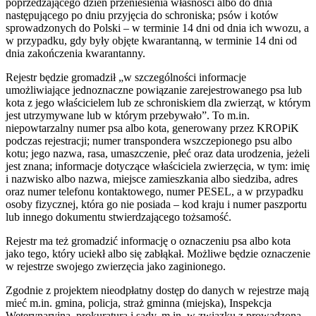
poprzedzającego dzień przeniesienia własności albo do dnia
następującego po dniu przyjęcia do schroniska; psów i kotów
sprowadzonych do Polski – w terminie 14 dni od dnia ich wwozu, a
w przypadku, gdy były objęte kwarantanną, w terminie 14 dni od
dnia zakończenia kwarantanny.
Rejestr będzie gromadził „w szczególności informacje
umożliwiające jednoznaczne powiązanie zarejestrowanego psa lub
kota z jego właścicielem lub ze schroniskiem dla zwierząt, w którym
jest utrzymywane lub w którym przebywało”. To m.in.
niepowtarzalny numer psa albo kota, generowany przez KROPiK
podczas rejestracji; numer transpondera wszczepionego psu albo
kotu; jego nazwa, rasa, umaszczenie, płeć oraz data urodzenia, jeżeli
jest znana; informacje dotyczące właściciela zwierzęcia, w tym: imię
i nazwisko albo nazwa, miejsce zamieszkania albo siedziba, adres
oraz numer telefonu kontaktowego, numer PESEL, a w przypadku
osoby fizycznej, która go nie posiada – kod kraju i numer paszportu
lub innego dokumentu stwierdzającego tożsamość.
Rejestr ma też gromadzić informację o oznaczeniu psa albo kota
jako tego, który uciekł albo się zabłąkał. Możliwe będzie oznaczenie
w rejestrze swojego zwierzęcia jako zaginionego.
Zgodnie z projektem nieodpłatny dostęp do danych w rejestrze mają
mieć m.in. gmina, policja, straż gminna (miejska), Inspekcja
Weterynaryjna, prokuratura i sądy, m.in. w związku z prowadzoną