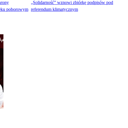
hrony
„Solidarność” wznowi zbiórkę podpisów pod
ieku poborowym
referendum klimatycznym