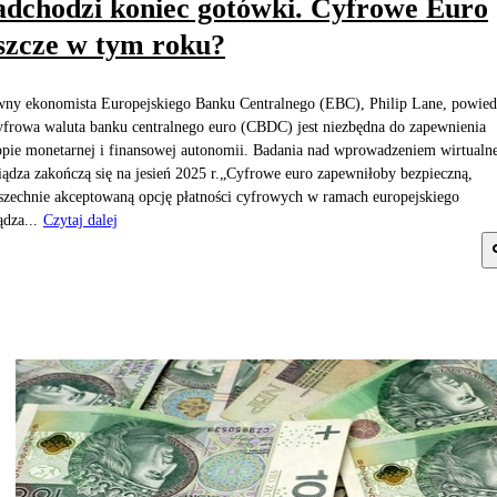
dchodzi koniec gotówki. Cyfrowe Euro
szcze w tym roku?
ny ekonomista Europejskiego Banku Centralnego (EBC), Philip Lane, powiedz
yfrowa waluta banku centralnego euro (CBDC) jest niezbędna do zapewnienia
pie monetarnej i finansowej autonomii. Badania nad wprowadzeniem wirtualn
iądza zakończą się na jesień 2025 r.„Cyfrowe euro zapewniłoby bezpieczną,
zechnie akceptowaną opcję płatności cyfrowych w ramach europejskiego
ądza...
Czytaj dalej