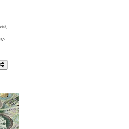
iał,
ego