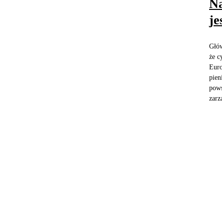
Na
je
Głów
że c
Euro
pien
pows
zarz