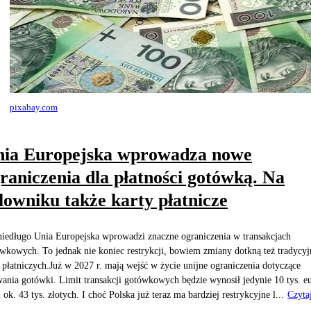
pixabay.com
ia Europejska wprowadza nowe
raniczenia dla płatności gotówką. Na
lowniku także karty płatnicze
niedługo Unia Europejska wprowadzi znaczne ograniczenia w transakcjach
wkowych. To jednak nie koniec restrykcji, bowiem zmiany dotkną też tradycy
 płatniczych.Już w 2027 r. mają wejść w życie unijne ograniczenia dotyczące
ania gotówki. Limit transakcji gotówkowych będzie wynosił jedynie 10 tys. e
i ok. 43 tys. złotych. I choć Polska już teraz ma bardziej restrykcyjne l...
Czyta
j