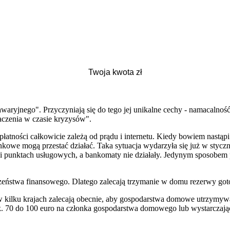
waryjnego". Przyczyniają się do tego jej unikalne cechy - namacalno
naczenia w czasie kryzysów".
atności całkowicie zależą od prądu i internetu. Kiedy bowiem nastąpi
ankowe mogą przestać działać. Taka sytuacja wydarzyła się już w styczn
ch i punktach usługowych, a bankomaty nie działały. Jedynym sposobem
eństwa finansowego. Dlatego zalecają trzymanie w domu rezerwy gotów
 w kilku krajach zalecają obecnie, aby gospodarstwa domowe utrzymyw
 ok. 70 do 100 euro na członka gospodarstwa domowego lub wystarczaj