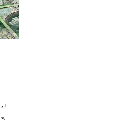
jnych
uro,
j