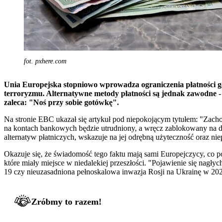
fot. pxhere.com
Unia Europejska stopniowo wprowadza ograniczenia płatności go
terroryzmu. Alternatywne metody płatności są jednak zawodne -
zaleca: "Noś przy sobie gotówkę".
Na stronie EBC ukazał się artykuł pod niepokojącym tytułem: "Zacho
na kontach bankowych będzie utrudniony, a wręcz zablokowany na d
alternatyw płatniczych, wskazuje na jej odrębną użyteczność oraz ni
Okazuje się, że świadomość tego faktu mają sami Europejczycy, co 
które miały miejsce w niedalekiej przeszłości. "Pojawienie się na
19 czy nieuzasadniona pełnoskalowa inwazja Rosji na Ukrainę w 20
Zróbmy to razem!