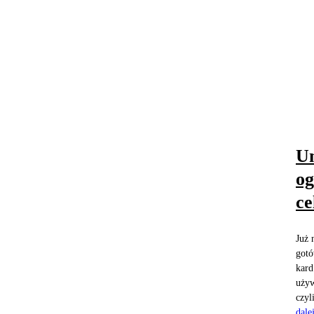
Un
og
ce
Już 
gotó
kard
używ
czyl
dale