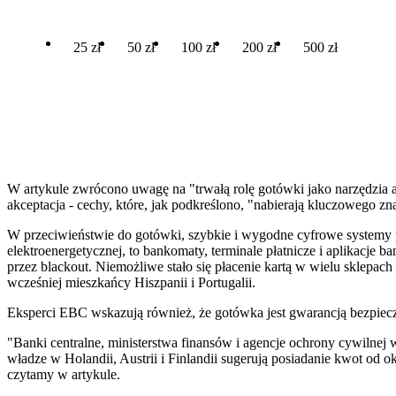
25 zł
50 zł
100 zł
200 zł
500 zł
W artykule zwrócono uwagę na "trwałą rolę gotówki jako narzędzia a
akceptacja - cechy, które, jak podkreślono, "nabierają kluczowego z
W przeciwieństwie do gotówki, szybkie i wygodne cyfrowe systemy pł
elektroenergetycznej, to bankomaty, terminale płatnicze i aplikacje b
przez blackout. Niemożliwe stało się płacenie kartą w wielu sklepa
wcześniej mieszkańcy Hiszpanii i Portugalii.
Eksperci EBC wskazują również, że gotówka jest gwarancją bezpiecz
"Banki centralne, ministerstwa finansów i agencje ochrony cywilnej
władze w Holandii, Austrii i Finlandii sugerują posiadanie kwot od
czytamy w artykule.