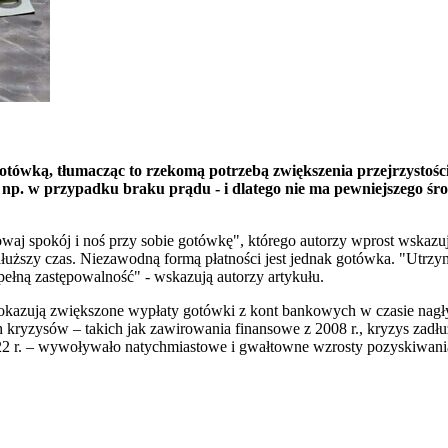
tówką, tłumacząc to rzekomą potrzebą zwiększenia przejrzystości
 np. w przypadku braku prądu - i dlatego nie ma pewniejszego ś
waj spokój i noś przy sobie gotówkę", którego autorzy wprost wskazuj
łuższy czas. Niezawodną formą płatności jest jednak gotówka. "Utrz
epełną zastępowalność" - wskazują autorzy artykułu.
pokazują zwiększone wypłaty gotówki z kont bankowych w czasie nagły
głych kryzysów – takich jak zawirowania finansowe z 2008 r., kryzys 
22 r. – wywoływało natychmiastowe i gwałtowne wzrosty pozyskiwani