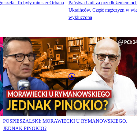
 szefa. To były minister Orbana
Państwa Unii za przedłużeniem oc
Ukraińców. Część mężczyzn w w
wykluczona
POSPIESZALSKI: MORAWIECKI U RYMANOWSKIEGO.
JEDNAK PINOKIO?