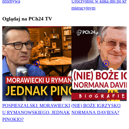
przebywa
Uroczystość w kilka dni po kry
migracyjnym
Oglądaj na PCh24 TV
POSPIESZALSKI: MORAWIECKI
(NIE) BOŻE IGRZYSKO
U RYMANOWSKIEGO. JEDNAK
NORMANA DAVIESA?
PINOKIO?