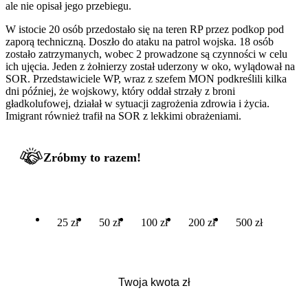
ale nie opisał jego przebiegu.
W istocie 20 osób przedostało się na teren RP przez podkop pod
zaporą techniczną. Doszło do ataku na patrol wojska. 18 osób
zostało zatrzymanych, wobec 2 prowadzone są czynności w celu
ich ujęcia. Jeden z żołnierzy został uderzony w oko, wylądował na
SOR. Przedstawiciele WP, wraz z szefem MON podkreślili kilka
dni później, że wojskowy, który oddał strzały z broni
gładkolufowej, działał w sytuacji zagrożenia zdrowia i życia.
Imigrant również trafił na SOR z lekkimi obrażeniami.
Zróbmy to razem!
25 zł
50 zł
100 zł
200 zł
500 zł