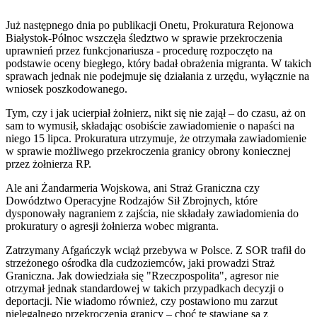
Już następnego dnia po publikacji Onetu, Prokuratura Rejonowa
Białystok-Północ wszczęła śledztwo w sprawie przekroczenia
uprawnień przez funkcjonariusza - procedurę rozpoczęto na
podstawie oceny biegłego, który badał obrażenia migranta. W takich
sprawach jednak nie podejmuje się działania z urzędu, wyłącznie na
wniosek poszkodowanego.
Tym, czy i jak ucierpiał żołnierz, nikt się nie zajął – do czasu, aż on
sam to wymusił, składając osobiście zawiadomienie o napaści na
niego 15 lipca. Prokuratura utrzymuje, że otrzymała zawiadomienie
w sprawie możliwego przekroczenia granicy obrony koniecznej
przez żołnierza RP.
Ale ani Żandarmeria Wojskowa, ani Straż Graniczna czy
Dowództwo Operacyjne Rodzajów Sił Zbrojnych, które
dysponowały nagraniem z zajścia, nie składały zawiadomienia do
prokuratury o agresji żołnierza wobec migranta.
Zatrzymany Afgańczyk wciąż przebywa w Polsce. Z SOR trafił do
strzeżonego ośrodka dla cudzoziemców, jaki prowadzi Straż
Graniczna. Jak dowiedziała się "Rzeczpospolita", agresor nie
otrzymał jednak standardowej w takich przypadkach decyzji o
deportacji. Nie wiadomo również, czy postawiono mu zarzut
nielegalnego przekroczenia granicy – choć te stawiane są z