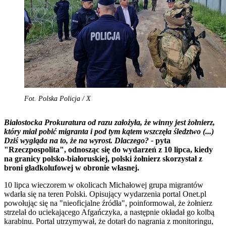
Fot. Polska Policja / X
Białostocka Prokuratura od razu założyła, że winny jest żołnierz,
który miał pobić migranta i pod tym kątem wszczęła śledztwo (...)
Dziś wygląda na to, że na wyrost. Dlaczego? -
pyta
"Rzeczpospolita", odnosząc się do wydarzeń z 10 lipca, kiedy
na granicy polsko-białoruskiej, polski żołnierz skorzystał z
broni gładkolufowej w obronie własnej.
10 lipca wieczorem w okolicach Michałowej grupa migrantów
wdarła się na teren Polski. Opisujący wydarzenia portal Onet.pl
powołując się na "nieoficjalne źródła", poinformował, że żołnierz
strzelał do uciekającego Afgańczyka, a następnie okładał go kolbą
karabinu. Portal utrzymywał, że dotarł do nagrania z monitoringu,