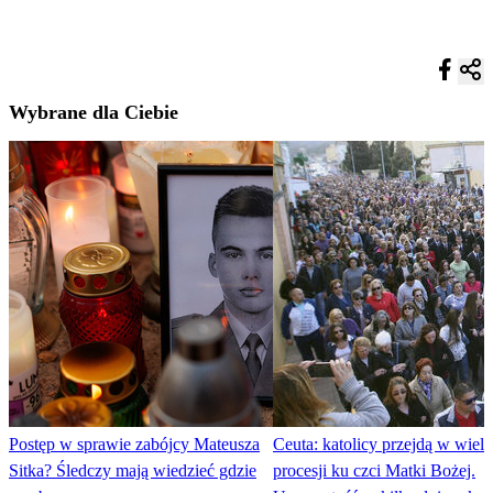
Wybrane dla Ciebie
Postęp w sprawie zabójcy Mateusza
Ceuta: katolicy przejdą w wielk
Sitka? Śledczy mają wiedzieć gdzie
procesji ku czci Matki Bożej.