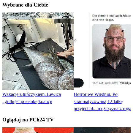
Wybrane dla Ciebie
Wakacje z tuńczykiem. Lewica
Horror we Wiedniu. Po
„grilluje” posłankę koalicji
straumatyzowaną 12-latkę
przyjechał... mężczyzna z roga
Oglądaj na PCh24 TV