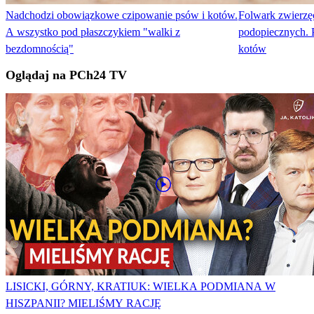
Nadchodzi obowiązkowe czipowanie psów i kotów.
Folwark zwierzę
A wszystko pod płaszczykiem "walki z
podopiecznych. 
bezdomnością"
kotów
Oglądaj na PCh24 TV
LISICKI, GÓRNY, KRATIUK: WIELKA PODMIANA W
HISZPANII? MIELIŚMY RACJĘ