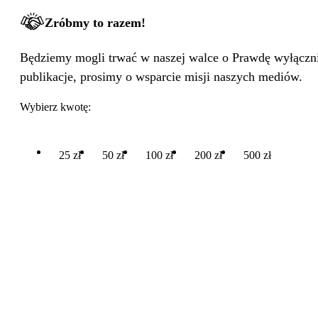
Zróbmy to razem!
Będziemy mogli trwać w naszej walce o Prawdę wyłącznie
publikacje, prosimy o wsparcie misji naszych mediów.
Wybierz kwotę:
25 zł
50 zł
100 zł
200 zł
500 zł