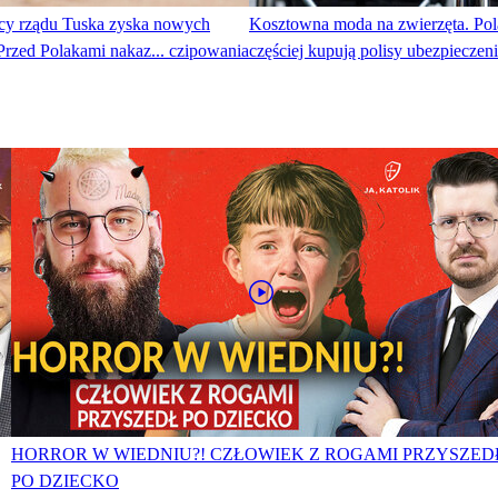
cy rządu Tuska zyska nowych
Kosztowna moda na zwierzęta. Pol
Przed Polakami nakaz... czipowania
częściej kupują polisy ubezpiecze
HORROR W WIEDNIU?! CZŁOWIEK Z ROGAMI PRZYSZED
PO DZIECKO