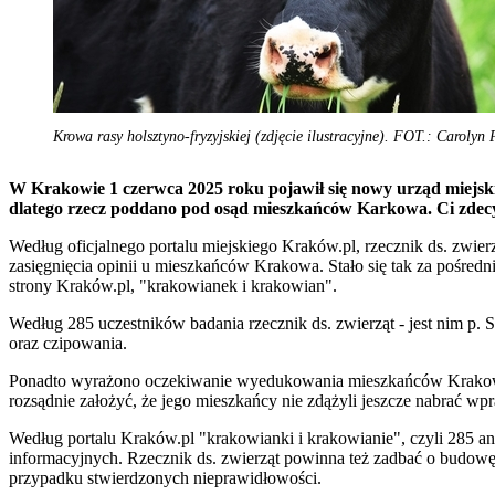
Krowa rasy holsztyno-fryzyjskiej (zdjęcie ilustracyjne). FOT.: Carolyn
W Krakowie 1 czerwca 2025 roku pojawił się nowy urząd miejski 
dlatego rzecz poddano pod osąd mieszkańców Karkowa. Ci zdecyd
Według oficjalnego portalu miejskiego Kraków.pl, rzecznik ds. zwierz
zasięgnięcia opinii u mieszkańców Krakowa. Stało się tak za pośred
strony Kraków.pl, "krakowianek i krakowian".
Według 285 uczestników badania rzecznik ds. zwierząt - jest nim p. 
oraz czipowania.
Ponadto wyrażono oczekiwanie wyedukowania mieszkańców Krakowa po
rozsądnie założyć, że jego mieszkańcy nie zdążyli jeszcze nabrać w
Według portalu Kraków.pl "krakowianki i krakowianie", czyli 285 a
informacyjnych. Rzecznik ds. zwierząt powinna też zadbać o budowę 
przypadku stwierdzonych nieprawidłowości.