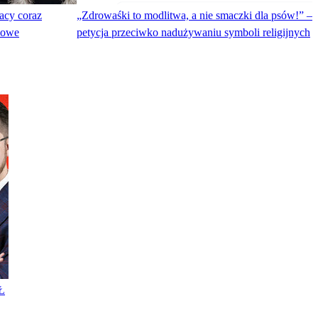
acy coraz
„Zdrowaśki to modlitwa, a nie smaczki dla psów!” –
niowe
petycja przeciwko nadużywaniu symboli religijnych
Ł