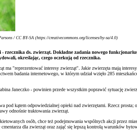
 Parsons / CC BY-SA (https://creativecommons.org/licenses/by-sa/4.0)
- rzecznika ds. zwierząt. Dokładne zadania nowego funkcjonariusz
owali, określając, czego oczekują od rzecznika.
ąt ma "reprezentować interesy zwierząt". Jakie zwierzęta mają interesy
nictwem badania internetowego, w którym udział wzięło 285 mieszkańc
Sabina Janeczko - powinien przede wszystkim poprawić sytuację zwierz
d kątem odpowiedzialnej opieki nad zwierzętami. Rzecz prosta; osta
prawy odnośnie traktowania zwierząt.
nkietowanych osób, chce też podejmowania wspólnych akcji przez mia
cmentarza dla zwierząt oraz zająć się lepszą kontrolą warunków bytow