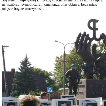
obywateli. Największą ich liczbę straciła gmina Giby i tam 21 lipca,
na wzgórzu- symbolicznym cmentarzu ofiar obławy, będą miały
miejsce bogate uroczystości.