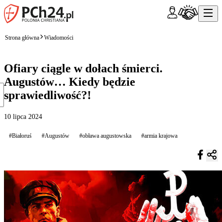
Strona główna
Wiadomości
Ofiary ciągle w dołach śmierci.
Augustów… Kiedy będzie
sprawiedliwość?!
10 lipca 2024
#Białoruś
#Augustów
#obława augustowska
#armia krajowa