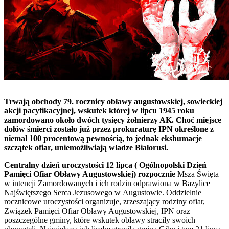
Trwają obchody 79. rocznicy obławy augustowskiej, sowieckiej
akcji pacyfikacyjnej, wskutek której w lipcu 1945 roku
zamordowano około dwóch tysięcy żołnierzy AK. Choć miejsce
dołów śmierci zostało już przez prokuraturę IPN określone z
niemal 100 procentową pewnością, to jednak ekshumacje
szczątek ofiar, uniemożliwiają władze Białorusi.
Centralny dzień uroczystości 12 lipca ( Ogólnopolski Dzień
Pamięci Ofiar Obławy Augustowskiej) rozpocznie
Msza Święta
w intencji Zamordowanych i ich rodzin odprawiona w Bazylice
Najświętszego Serca Jezusowego w Augustowie. Oddzielnie
rocznicowe uroczystości organizuje, zrzeszający rodziny ofiar,
Związek Pamięci Ofiar Obławy Augustowskiej, IPN oraz
poszczególne gminy, które wskutek obławy straciły swoich