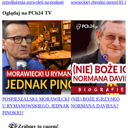
przedłużenia zezwoleń na posługę
sowieckiej zbrodni sprzed 81 la
Oglądaj na PCh24 TV
POSPIESZALSKI: MORAWIECKI
(NIE) BOŻE IGRZYSKO
U RYMANOWSKIEGO. JEDNAK
NORMANA DAVIESA?
PINOKIO?
Zróbmy to razem!