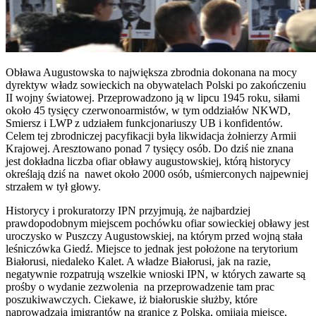
Obława Augustowska to największa zbrodnia dokonana na mocy
dyrektyw władz sowieckich na obywatelach Polski po zakończeniu
II wojny światowej. Przeprowadzono ją w lipcu 1945 roku, siłami
około 45 tysięcy czerwonoarmistów, w tym oddziałów NKWD,
Smiersz i LWP z udziałem funkcjonariuszy UB i konfidentów.
Celem tej zbrodniczej pacyfikacji była likwidacja żołnierzy Armii
Krajowej. Aresztowano ponad 7 tysięcy osób. Do dziś nie znana
jest dokładna liczba ofiar obławy augustowskiej, którą historycy
określają dziś na nawet około 2000 osób, uśmierconych najpewniej
strzałem w tył głowy.
Historycy i prokuratorzy IPN przyjmują, że najbardziej
prawdopodobnym miejscem pochówku ofiar sowieckiej obławy jest
uroczysko w Puszczy Augustowskiej, na którym przed wojną stała
leśniczówka Giedź. Miejsce to jednak jest położone na terytorium
Białorusi, niedaleko Kalet. A władze Białorusi, jak na razie,
negatywnie rozpatrują wszelkie wnioski IPN, w których zawarte są
prośby o wydanie zezwolenia na przeprowadzenie tam prac
poszukiwawczych. Ciekawe, iż białoruskie służby, które
naprowadzają imigrantów na granice z Polską, omijają miejsce,