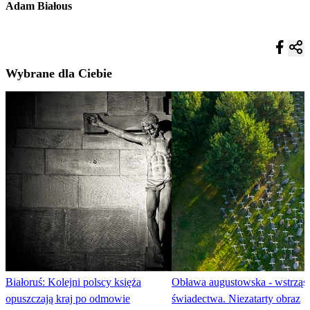
Adam Białous
Wybrane dla Ciebie
Białoruś: Kolejni polscy księża
Obława augustowska - wstrząs
opuszczają kraj po odmowie
świadectwa. Niezatarty obraz