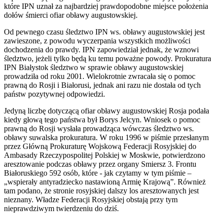
które IPN uznał za najbardziej prawdopodobne miejsce położenia
dołów śmierci ofiar obławy augustowskiej.
Od pewnego czasu śledztwo IPN ws. obławy augustowskiej jest
zawieszone, z powodu wyczerpania wszystkich możliwości
dochodzenia do prawdy. IPN zapowiedział jednak, że wznowi
śledztwo, jeżeli tylko będą ku temu poważne powody. Prokuratura
IPN Białystok śledztwo w sprawie obławy augustowskiej
prowadziła od roku 2001. Wielokrotnie zwracała się o pomoc
prawną do Rosji i Białorusi, jednak ani razu nie dostała od tych
państw pozytywnej odpowiedzi.
Jedyną liczbę dotyczącą ofiar obławy augustowskiej Rosja podała
kiedy głową tego państwa był Borys Jelcyn. Wniosek o pomoc
prawną do Rosji wysłała prowadząca wówczas śledztwo ws.
obławy suwalska prokuratura. W roku 1996 w piśmie przesłanym
przez Główną Prokuraturę Wojskową Federacji Rosyjskiej do
Ambasady Rzeczypospolitej Polskiej w Moskwie, potwierdzono
aresztowanie podczas obławy przez organy Smiersz 3. Frontu
Białoruskiego 592 osób, które - jak czytamy w tym piśmie –
„wspierały antyradziecko nastawioną Armię Krajową”. Również
tam podano, że stronie rosyjskiej dalszy los aresztowanych jest
nieznany. Władze Federacji Rosyjskiej obstają przy tym
nieprawdziwym twierdzeniu do dziś.