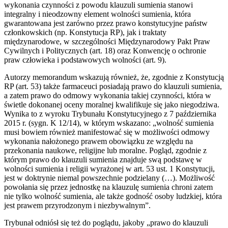
wykonania czynności z powodu klauzuli sumienia stanowi
integralny i nieodzowny element wolności sumienia, która
gwarantowana jest zarówno przez prawo konstytucyjne państw
członkowskich (np. Konstytucja RP), jak i traktaty
międzynarodowe, w szczególności Międzynarodowy Pakt Praw
Cywilnych i Politycznych (art. 18) oraz Konwencję o ochronie
praw człowieka i podstawowych wolności (art. 9).
Autorzy memorandum wskazują również, że, zgodnie z Konstytucją
RP (art. 53) także farmaceuci posiadają prawo do klauzuli sumienia,
a zatem prawo do odmowy wykonania takiej czynności, która w
świetle dokonanej oceny moralnej kwalifikuje się jako niegodziwa.
Wynika to z wyroku Trybunału Konstytucyjnego z 7 października
2015 r. (sygn. K 12/14), w którym wskazano: „wolność sumienia
musi bowiem również manifestować się w możliwości odmowy
wykonania nałożonego prawem obowiązku ze względu na
przekonania naukowe, religijne lub moralne. Pogląd, zgodnie z
którym prawo do klauzuli sumienia znajduje swą podstawę w
wolności sumienia i religii wyrażonej w art. 53 ust. 1 Konstytucji,
jest w doktrynie niemal powszechnie podzielany (…). Możliwość
powołania się przez jednostkę na klauzulę sumienia chroni zatem
nie tylko wolność sumienia, ale także godność osoby ludzkiej, która
jest prawem przyrodzonym i niezbywalnym”.
Trybunał odniósł się też do poglądu, jakoby „prawo do klauzuli