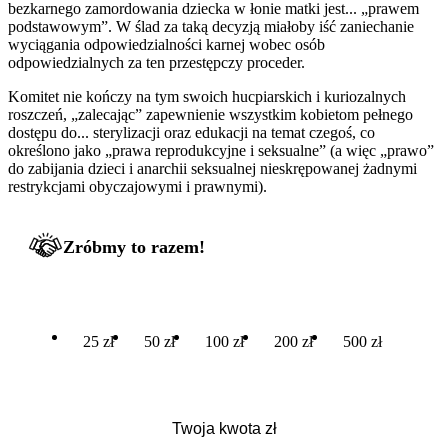
bezkarnego zamordowania dziecka w łonie matki jest... „prawem
podstawowym”. W ślad za taką decyzją miałoby iść zaniechanie
wyciągania odpowiedzialności karnej wobec osób
odpowiedzialnych za ten przestępczy proceder.
Komitet nie kończy na tym swoich hucpiarskich i kuriozalnych
roszczeń, „zalecając” zapewnienie wszystkim kobietom pełnego
dostępu do... sterylizacji oraz edukacji na temat czegoś, co
określono jako „prawa reprodukcyjne i seksualne” (a więc „prawo”
do zabijania dzieci i anarchii seksualnej nieskrępowanej żadnymi
restrykcjami obyczajowymi i prawnymi).
Zróbmy to razem!
25 zł
50 zł
100 zł
200 zł
500 zł