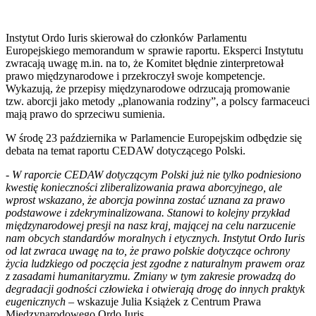
Instytut Ordo Iuris skierował do członków Parlamentu
Europejskiego memorandum w sprawie raportu. Eksperci Instytutu
zwracają uwagę m.in. na to, że Komitet błędnie zinterpretował
prawo międzynarodowe i przekroczył swoje kompetencje.
Wykazują, że przepisy międzynarodowe odrzucają promowanie
tzw. aborcji jako metody „planowania rodziny”, a polscy farmaceuci
mają prawo do sprzeciwu sumienia.
W środę 23 października w Parlamencie Europejskim odbędzie się
debata na temat raportu CEDAW dotyczącego Polski.
-
W raporcie CEDAW dotyczącym Polski już nie tylko podniesiono
kwestię konieczności zliberalizowania prawa aborcyjnego, ale
wprost wskazano, że aborcja powinna zostać uznana za prawo
podstawowe i zdekryminalizowana. Stanowi to kolejny przykład
międzynarodowej presji na nasz kraj, mającej na celu narzucenie
nam obcych standardów moralnych i etycznych. Instytut Ordo Iuris
od lat zwraca uwagę na to, że prawo polskie dotyczące ochrony
życia ludzkiego od poczęcia jest zgodne z naturalnym prawem oraz
z zasadami humanitaryzmu. Zmiany w tym zakresie prowadzą do
degradacji godności człowieka i otwierają drogę do innych praktyk
eugenicznych
– wskazuje Julia Książek z Centrum Prawa
Międzynarodowego Ordo Iuris.