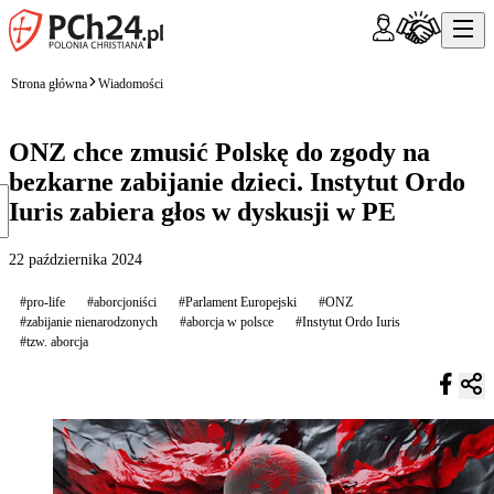
Strona główna
Wiadomości
ONZ chce zmusić Polskę do zgody na
bezkarne zabijanie dzieci. Instytut Ordo
Iuris zabiera głos w dyskusji w PE
22 października 2024
#pro-life
#aborcjoniści
#Parlament Europejski
#ONZ
#zabijanie nienarodzonych
#aborcja w polsce
#Instytut Ordo Iuris
#tzw. aborcja