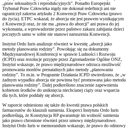
„praw seksualnych i reprodukcyjnych”. Ponadto Europejski
Trybunał Praw Człowieka nigdy nie dokonał redefinicji ani nie
ograniczył zakresu artykułu 2 Konwencji Praw Człowieka (prawo
do życia). ETPC wskazał, że aborcja nie jest prawem wynikającym
z Konwencji oraz, że nie ma „prawa do aborcji” ani prawa do jej
wykonania, a wprowadzenie przez państwo zakazu zabijania dzieci
poczętych samo w sobie nie stanowi naruszenia Konwencji.
Instytut Ordo Iuris analizuje również w kwestię „aborcji jako
metody planowania rodziny”. Powołując się na dokumenty
Międzynarodowej Konferencji w sprawie Ludności i Rozwoju
(ICPD) oraz rezolucje przyjęte przez Zgromadzenie Ogólne ONZ,
Instytut wskazuje, że prawo międzynarodowe odrzuca możliwość
promowania mordów prenatalnych jako metody „planowania
rodziny”. To m.in. w Programie Działania ICPD stwierdzono, że „w
żadnym wypadku aborcja nie powinna być promowana jako metoda
planowania rodziny”. Dalej podkreślono znaczenie zapewnienia
kobietom środków do uniknięcia niechcianej ciąży oraz wsparcia
dla tych, które poddały się aborcji.
W raporcie odniesiono się także do kwestii prawa polskich
farmaceutów do klauzuli sumienia. Eksperci Instytutu Ordo Iuris
podkreślają, że Konstytucja RP gwarantuje im wolność sumienia
jako prawo chronione również przez umowy międzynarodowe.
Instytut Ordo Iuris w memorandum wskazuje, że prawo do odmowy