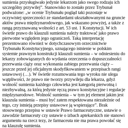
sumienia przysługiwało jedynie lekarzom jako swego rodzaju ich
szczególny przywilej”. Stanowisko to zostało przez Trybunał
podważone: „w ocenie Trybunału pogląd taki pozostaje w
oczywistej sprzeczności ze standardami ukształtowanymi na gruncie
aktów prawa międzynarodowego, jak wskazano powyżej, a także z
rangą przyznawaną wolności z art. 53 ust. 1 Konstytucji. W ich
świetle prawo do klauzuli sumienia należy traktować jako prawo
pierwotne względem jego ograniczeń. Taką interpretację
prezentowano również w dotychczasowym orzecznictwie
Trybunału Konstytucyjnego, uznającego istnienie w polskim
systemie prawnym konstrukcji klauzuli sumienia – w odniesieniu do
lekarzy zobowiązanych do wydania orzeczenia o dopuszczalności
przerwania ciąży oraz wykonania zabiegu przerwania ciąży –
jeszcze przed jej oficjalnym skodyfikowaniem w przepisach rangi
ustawowej (…). W świetle rozumowania tego wyroku nie ulega
wątpliwości, że prawo nie tworzy przywileju dla lekarza, gdyż
wolność sumienia każdego człowieka jest kategorią pierwotną i
niezbywalną, za którą jedynie ręczą prawo konstytucyjne i regulacje
międzynarodowe. Wolność sumienia – w tym jej element jakim jest
klauzula sumienia – musi być zatem respektowana niezależnie od
tego, czy istnieją przepisy ustawowe ją wspierające”. Brak
stosownego przepisu w ustawie Prawo farmaceutyczne, ustawie o
zawodzie farmaceuty czy ustawie o izbach aptekarskich nie stanowi
argumentu na rzecz tezy, że farmaceuta nie ma prawa powołać się
na klauzulę sumienia.