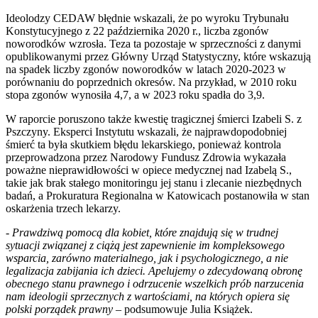
Ideolodzy CEDAW błędnie wskazali, że po wyroku Trybunału
Konstytucyjnego z 22 października 2020 r., liczba zgonów
noworodków wzrosła. Teza ta pozostaje w sprzeczności z danymi
opublikowanymi przez Główny Urząd Statystyczny, które wskazują
na spadek liczby zgonów noworodków w latach 2020-2023 w
porównaniu do poprzednich okresów. Na przykład, w 2010 roku
stopa zgonów wynosiła 4,7, a w 2023 roku spadła do 3,9.
W raporcie poruszono także kwestię tragicznej śmierci Izabeli S. z
Pszczyny. Eksperci Instytutu wskazali, że najprawdopodobniej
śmierć ta była skutkiem błędu lekarskiego, ponieważ kontrola
przeprowadzona przez Narodowy Fundusz Zdrowia wykazała
poważne nieprawidłowości w opiece medycznej nad Izabelą S.,
takie jak brak stałego monitoringu jej stanu i zlecanie niezbędnych
badań, a Prokuratura Regionalna w Katowicach postanowiła w stan
oskarżenia trzech lekarzy.
-
Prawdziwą pomocą dla kobiet, które znajdują się w trudnej
sytuacji związanej z ciążą jest zapewnienie im kompleksowego
wsparcia, zarówno materialnego, jak i psychologicznego, a nie
legalizacja zabijania ich dzieci. Apelujemy o zdecydowaną obronę
obecnego stanu prawnego i odrzucenie wszelkich prób narzucenia
nam ideologii sprzecznych z wartościami, na których opiera się
polski porządek prawny
– podsumowuje Julia Książek.