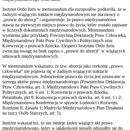
Instytut Ordo Iuris w memorandum dla europosłów podkreśla, że w
żadnym wiążącym traktacie międzynarodowym nie ma mowy o
„prawie do aborcji” i argumentuje, że prawo międzynarodowe
stawia na pierwszym miejscu prawo do życia, które zostało zapisane
w licznych dokumentach międzynarodowych. Memorandum
wymienia jako przykłady Powszechną Deklarację Praw Człowieka,
Międzynarodowy Pakt Praw Cywilnych i Politycznych oraz
Konwencję o prawach dziecka. Eksperci Instytutu Ordo Iuris
zwracają uwagę na brak zapisu o „prawie do aborcji” w wiążących
umowach międzynarodowych.
W memorandum wskazano, że tzw. aborcja jako rzekome „prawo
człowieka” nie pojawia się w żadnym wiążącym traktacie
międzynarodowym. Jednocześnie prawo do życia jest uznawane w
szeregu aktów prawa międzynarodowego (Powszechna Deklaracja
Praw Człowieka, art. 3; Międzynarodowy Pakt Praw Cywilnych i
Politycznych, art. 6 ust. 1; Konwencja o prawach dziecka,
Preambuła, pkt 9; Konwencja o prawach dziecka, art. 6 ust. 1 i 2;
Międzynarodowa Konferencja w sprawie Ludności i Rozwoju,
Rozdział II, Zasada 1; Madrycki Międzynarodowy Plan Działania
na rzecz Osób Starszych, art. 5).
Instytut wskazał też, że nie istnieje żaden wiążący akt prawa
międzynarodowego, który w jakikolwiek sposób odnosiłby się do