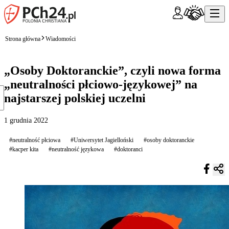
Strona główna
Wiadomości
„Osoby Doktoranckie”, czyli nowa forma
„neutralności płciowo-językowej” na
najstarszej polskiej uczelni
1 grudnia 2022
#neutralność płciowa
#Uniwersytet Jagielloński
#osoby doktoranckie
#kacper kita
#neutralność językowa
#doktoranci