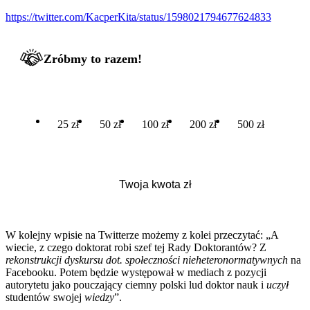
https://twitter.com/KacperKita/status/1598021794677624833
Zróbmy to razem!
25 zł
50 zł
100 zł
200 zł
500 zł
W kolejny wpisie na Twitterze możemy z kolei przeczytać: „A
wiecie, z czego doktorat robi szef tej Rady Doktorantów? Z
rekonstrukcji dyskursu dot. społeczności nieheteronormatywnych
na
Facebooku. Potem będzie występował w mediach z pozycji
autorytetu jako pouczający ciemny polski lud doktor nauk i
uczył
studentów swojej
wiedzy
”.