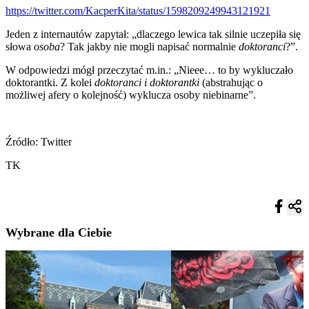
https://twitter.com/KacperKita/status/1598209249943121921
Jeden z internautów zapytał: „dlaczego lewica tak silnie uczepiła się
słowa
osoba
? Tak jakby nie mogli napisać normalnie
doktoranci
?”.
W odpowiedzi mógł przeczytać m.in.: „Nieee… to by wykluczało
doktorantki. Z kolei
doktoranci i doktorantki
(abstrahując o
możliwej afery o kolejność) wyklucza osoby niebinarne”.
Źródło: Twitter
TK
Wybrane dla Ciebie