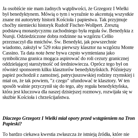
Ja osobiście nie mam żadnych wątpliwości, że Grzegorz I Wielki
był benedyktynem. Mówią o tym i wyraźnie to akcentują wszystkie
znane mi autorytety historii Kościoła i papiestwa. Tak przyjmuje
choćby niemiecki historyk Rudolf Fischer-Wollpert. Zresztą
podstawą monastycyzmu zachodniego była reguła św. Benedykta z
Nursji. Odziedziczone dobra rodzinne na wzgórzu Cellio
przeznaczył dla mnichów. Św. Benedykt, jak powszechnie
wiadomo, założył w 529 roku pierwszy klasztor na wzgórzu Monte
Cassino. Ta data
nota bene
bywa często wymieniana jako
symboliczna granica mogąca aspirować do roli cezury granicznej
oddzielającej starożytność od średniowiecza. Oprócz tego był on
również sponsorem kilku klasztorów benedyktyńskich. Późniejszy
papież pochodził z zamożnej, patrycjuszowskiej rodziny rzymskiej i
miał on, że tak powiem, "z czego" ufundować te klasztory. W ten
sposób walnie przyczynił się do tego, aby reguła benedyktyńska,
która jest kluczowa dla naszej dzisiejszej rozmowy, rozwijała się w
służbie Kościoła i chrześcijaństwa.
Dlaczego Grzegorz I Wielki miał opory przed wstąpieniem na Tron
Papieski?
To bardzo ciekawa kwestia zwłaszcza że istnieją źródła, które nie