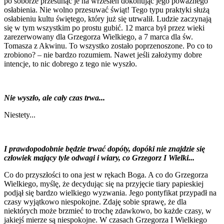
po soborze przesunąć je na wrzesień dokonując jego poważnego
osłabienia. Nie wolno przesuwać świąt! Tego typu praktyki służą
osłabieniu kultu świętego, który już się utrwalił. Ludzie zaczynają
się w tym wszystkim po prostu gubić. 12 marca był przez wieki
zarezerwowany dla Grzegorza Wielkiego, a 7 marca dla św.
Tomasza z Akwinu. To wszystko zostało poprzenoszone. Po co to
zrobiono? – nie bardzo rozumiem. Nawet jeśli założymy dobre
intencje, to nic dobrego z tego nie wyszło.
Nie wyszło, ale cały czas trwa...
Niestety...
I prawdopodobnie będzie trwać dopóty, dopóki nie znajdzie się
człowiek mający tyle odwagi i wiary, co Grzegorz I Wielki...
Co do przyszłości to ona jest w rękach Boga. A co do Grzegorza
Wielkiego, myślę, że decydując się na przyjęcie tiary papieskiej
podjął się bardzo wielkiego wyzwania. Jego pontyfikat przypadł na
czasy wyjątkowo niespokojne. Zdaję sobie sprawę, że dla
niektórych może brzmieć to trochę zdawkowo, bo każde czasy, w
jakiejś mierze są niespokojne. W czasach Grzegorza I Wielkiego