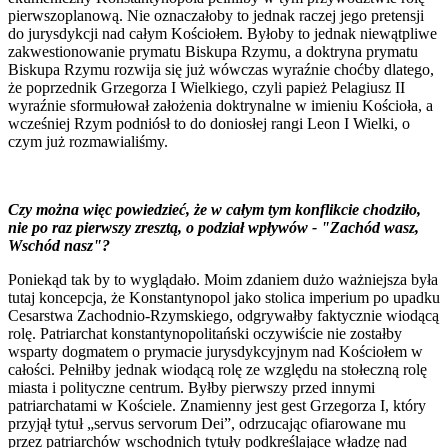
pierwszoplanową. Nie oznaczałoby to jednak raczej jego pretensji
do jurysdykcji nad całym Kościołem. Byłoby to jednak niewątpliwe
zakwestionowanie prymatu Biskupa Rzymu, a doktryna prymatu
Biskupa Rzymu rozwija się już wówczas wyraźnie choćby dlatego,
że poprzednik Grzegorza I Wielkiego, czyli papież Pelagiusz II
wyraźnie sformułował założenia doktrynalne w imieniu Kościoła, a
wcześniej Rzym podniósł to do doniosłej rangi Leon I Wielki, o
czym już rozmawialiśmy.
Czy można więc powiedzieć, że w całym tym konflikcie chodziło,
nie po raz pierwszy zresztą, o podział wpływów - "Zachód wasz,
Wschód nasz"?
Poniekąd tak by to wyglądało. Moim zdaniem dużo ważniejsza była
tutaj koncepcja, że Konstantynopol jako stolica imperium po upadku
Cesarstwa Zachodnio-Rzymskiego, odgrywałby faktycznie wiodącą
rolę. Patriarchat konstantynopolitański oczywiście nie zostałby
wsparty dogmatem o prymacie jurysdykcyjnym nad Kościołem w
całości. Pełniłby jednak wiodącą rolę ze względu na stołeczną rolę
miasta i polityczne centrum. Byłby pierwszy przed innymi
patriarchatami w Kościele. Znamienny jest gest Grzegorza I, który
przyjął tytuł „servus servorum Dei”, odrzucając ofiarowane mu
przez patriarchów wschodnich tytuły podkreślające władzę nad