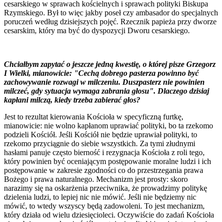
cesarskiego w sprawach kościelnych i sprawach polityki Biskupa
Rzymskiego. Był to więc jakby poseł czy ambasador do specjalnych
poruczeń według dzisiejszych pojęć. Rzecznik papieża przy dworze
cesarskim, który ma być do dyspozycji Dworu cesarskiego.
Chciałbym zapytać o jeszcze jedną kwestię, o której pisze Grzegorz
I Wielki, mianowicie: "Cechą dobrego pasterza powinno być
zachowywanie rozwagi w milczeniu. Duszpasterz nie powinien
milczeć, gdy sytuacja wymaga zabrania głosu". Dlaczego dzisiaj
kapłani milczą, kiedy trzeba zabierać głos?
Jest to rezultat kierowania Kościoła w specyficzną furtkę,
mianowicie: nie wolno kapłanom uprawiać polityki, bo ta rzekomo
podzieli Kościół. Jeśli Kościół nie będzie uprawiał polityki, to
rzekomo przyciągnie do siebie wszystkich. Za tymi złudnymi
hasłami panuje często bierność i rezygnacja Kościoła z roli tego,
który powinien być oceniającym postępowanie moralne ludzi i ich
postępowanie w zakresie zgodności co do przestrzegania prawa
Bożego i prawa naturalnego. Mechanizm jest prosty: skoro
narazimy się na oskarżenia przeciwnika, że prowadzimy politykę
dzielenia ludzi, to lepiej nic nie mówić. Jeśli nie będziemy nic
mówić, to wtedy wszyscy będą zadowoleni. To jest mechanizm,
który działa od wielu dziesięcioleci. Oczywiście do zadań Kościoła