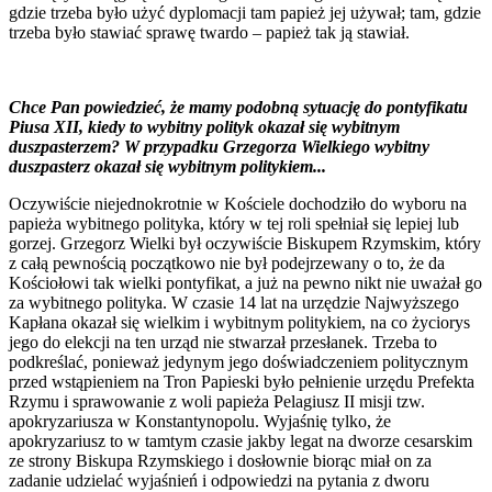
gdzie trzeba było użyć dyplomacji tam papież jej używał; tam, gdzie
trzeba było stawiać sprawę twardo – papież tak ją stawiał.
Chce Pan powiedzieć, że mamy podobną sytuację do pontyfikatu
Piusa XII, kiedy to wybitny polityk okazał się wybitnym
duszpasterzem? W przypadku Grzegorza Wielkiego wybitny
duszpasterz okazał się wybitnym politykiem...
Oczywiście niejednokrotnie w Kościele dochodziło do wyboru na
papieża wybitnego polityka, który w tej roli spełniał się lepiej lub
gorzej. Grzegorz Wielki był oczywiście Biskupem Rzymskim, który
z całą pewnością początkowo nie był podejrzewany o to, że da
Kościołowi tak wielki pontyfikat, a już na pewno nikt nie uważał go
za wybitnego polityka. W czasie 14 lat na urzędzie Najwyższego
Kapłana okazał się wielkim i wybitnym politykiem, na co życiorys
jego do elekcji na ten urząd nie stwarzał przesłanek. Trzeba to
podkreślać, ponieważ jedynym jego doświadczeniem politycznym
przed wstąpieniem na Tron Papieski było pełnienie urzędu Prefekta
Rzymu i sprawowanie z woli papieża Pelagiusz II misji tzw.
apokryzariusza w Konstantynopolu. Wyjaśnię tylko, że
apokryzariusz to w tamtym czasie jakby legat na dworze cesarskim
ze strony Biskupa Rzymskiego i dosłownie biorąc miał on za
zadanie udzielać wyjaśnień i odpowiedzi na pytania z dworu