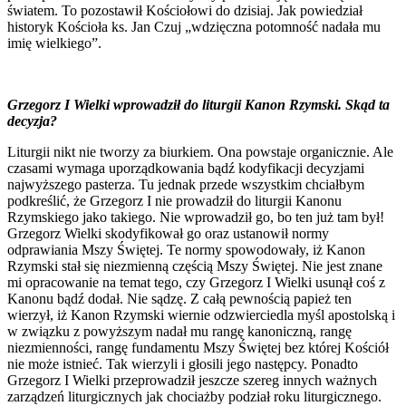
światem. To pozostawił Kościołowi do dzisiaj. Jak powiedział
historyk Kościoła ks. Jan Czuj „wdzięczna potomność nadała mu
imię wielkiego”.
Grzegorz I Wielki wprowadził do liturgii Kanon Rzymski. Skąd ta
decyzja?
Liturgii nikt nie tworzy za biurkiem. Ona powstaje organicznie. Ale
czasami wymaga uporządkowania bądź kodyfikacji decyzjami
najwyższego pasterza. Tu jednak przede wszystkim chciałbym
podkreślić, że Grzegorz I nie prowadził do liturgii Kanonu
Rzymskiego jako takiego. Nie wprowadził go, bo ten już tam był!
Grzegorz Wielki skodyfikował go oraz ustanowił normy
odprawiania Mszy Świętej. Te normy spowodowały, iż Kanon
Rzymski stał się niezmienną częścią Mszy Świętej. Nie jest znane
mi opracowanie na temat tego, czy Grzegorz I Wielki usunął coś z
Kanonu bądź dodał. Nie sądzę. Z całą pewnością papież ten
wierzył, iż Kanon Rzymski wiernie odzwierciedla myśl apostolską i
w związku z powyższym nadał mu rangę kanoniczną, rangę
niezmienności, rangę fundamentu Mszy Świętej bez której Kościół
nie może istnieć. Tak wierzyli i głosili jego następcy. Ponadto
Grzegorz I Wielki przeprowadził jeszcze szereg innych ważnych
zarządzeń liturgicznych jak chociażby podział roku liturgicznego.