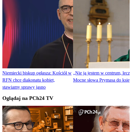
Niemiecki biskup ogłasza: Kościół w
„Nie ja jestem w centrum, lecz
RFN chce diakonatu kobiet,
Mocne słowa Prymasa do księż
stawiamy sprawy jasno
Oglądaj na PCh24 TV