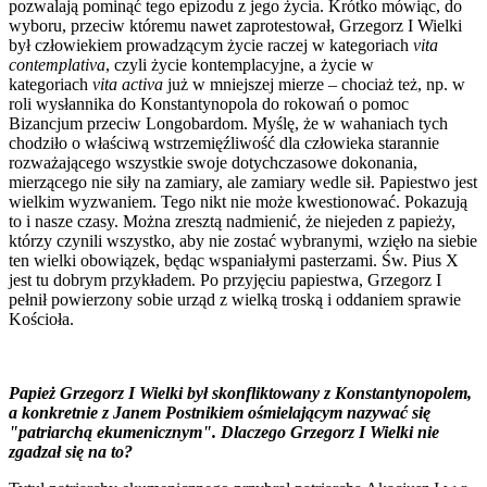
pozwalają pominąć tego epizodu z jego życia. Krótko mówiąc, do
wyboru, przeciw któremu nawet zaprotestował, Grzegorz I Wielki
był człowiekiem prowadzącym życie raczej w kategoriach
vita
contemplativa
, czyli życie kontemplacyjne, a życie w
kategoriach
vita activa
już w mniejszej mierze – chociaż też, np. w
roli wysłannika do Konstantynopola do rokowań o pomoc
Bizancjum przeciw Longobardom. Myślę, że w wahaniach tych
chodziło o właściwą wstrzemięźliwość dla człowieka starannie
rozważającego wszystkie swoje dotychczasowe dokonania,
mierzącego nie siły na zamiary, ale zamiary wedle sił. Papiestwo jest
wielkim wyzwaniem. Tego nikt nie może kwestionować. Pokazują
to i nasze czasy. Można zresztą nadmienić, że niejeden z papieży,
którzy czynili wszystko, aby nie zostać wybranymi, wzięło na siebie
ten wielki obowiązek, będąc wspaniałymi pasterzami. Św. Pius X
jest tu dobrym przykładem. Po przyjęciu papiestwa, Grzegorz I
pełnił powierzony sobie urząd z wielką troską i oddaniem sprawie
Kościoła.
Papież Grzegorz I Wielki był skonfliktowany z Konstantynopolem,
a konkretnie z Janem Postnikiem ośmielającym nazywać się
"patriarchą ekumenicznym". Dlaczego Grzegorz I Wielki nie
zgadzał się na to?