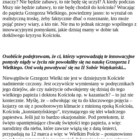
znaczy? Nie będzie zabawy, to nie będę się uczył? A kiedy podczas
Mszy nie będzie zabawy, to nie będę chodził do kościoła? Wracając
do papieża Grzegorza Wielkiego, powiedzmy jasno: to wyrażał on
realistyczną troskę, żeby faktycznie dbać o rozeznanie, kto może
pojąć prawy wiary, a kto nie. Nie ma to jednak niczego wspólnego z
innowacyjnymi pomysłami, jakie dzisiaj mamy w dobie tak
dotkliwego kryzysu Kościoła.
Osobiście podejrzewam, że ci, którzy wprowadzają te innowacyjne
pomysły nigdy w życiu nie powołaliby się na naukę Grzegorza I
Wielkiego. Oni wolą powoływać się na II Sobór Watykański...
Niewątpliwie Grzegorz Wielki nie jest w dzisiejszym Kościele
nadmiernie czczony. Jest oczywiście wymieniany w podręcznikach
jego dziejów, ale czy należycie odwołujemy się dzisiaj do tego
wielkiego papieża i doktora Kościoła np. w kazaniach? – to już nie
koniecznie. Myślę, że – odwołując się tu do kluczowego pojęcia –
kojarzy on się z posoborowym klimacie z minioną epoką Kościoła,
Kościoła „konstantyńskiego”, trzymającego się idei władczego
papiestwa. Jeśli już to bardzo okazjonalnie. Pod pretekstem, iż
święto upamiętniające chwałę świętości tego papieża, a więc
narodziny dla nieba, które zawsze wiążą się z datą śmierci,
przypadają na 12 marca a więc w Wielkim Poście – postanowiono