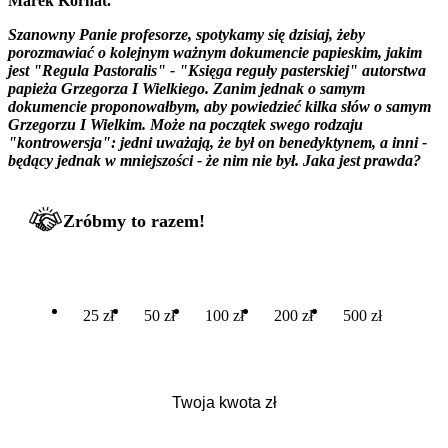
Marek Kornat.
Szanowny Panie profesorze, spotykamy się dzisiaj, żeby
porozmawiać o kolejnym ważnym dokumencie papieskim, jakim
jest "Regula Pastoralis" - "Księga reguły pasterskiej" autorstwa
papieża Grzegorza I Wielkiego. Zanim jednak o samym
dokumencie proponowałbym, aby powiedzieć kilka słów o samym
Grzegorzu I Wielkim. Może na początek swego rodzaju
"kontrowersja": jedni uważają, że był on benedyktynem, a inni -
będący jednak w mniejszości - że nim nie był. Jaka jest prawda?
Zróbmy to razem!
25 zł
50 zł
100 zł
200 zł
500 zł