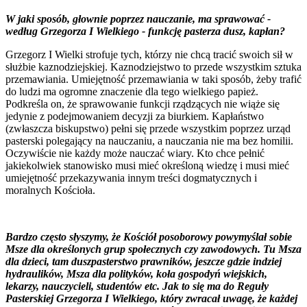
W jaki sposób, głownie poprzez nauczanie, ma sprawować -
według Grzegorza I Wielkiego - funkcję pasterza dusz, kapłan?
Grzegorz I Wielki strofuje tych, którzy nie chcą tracić swoich sił w
służbie kaznodziejskiej. Kaznodziejstwo to przede wszystkim sztuka
przemawiania. Umiejętność przemawiania w taki sposób, żeby trafić
do ludzi ma ogromne znaczenie dla tego wielkiego papież.
Podkreśla on, że sprawowanie funkcji rządzących nie wiąże się
jedynie z podejmowaniem decyzji za biurkiem. Kapłaństwo
(zwłaszcza biskupstwo) pełni się przede wszystkim poprzez urząd
pasterski polegający na nauczaniu, a nauczania nie ma bez homilii.
Oczywiście nie każdy może nauczać wiary. Kto chce pełnić
jakiekolwiek stanowisko musi mieć określoną wiedzę i musi mieć
umiejętność przekazywania innym treści dogmatycznych i
moralnych Kościoła.
Bardzo często słyszymy, że Kościół posoborowy powymyślał sobie
Msze dla określonych grup społecznych czy zawodowych. Tu Msza
dla dzieci, tam duszpasterstwo prawników, jeszcze gdzie indziej
hydraulików, Msza dla polityków, koła gospodyń wiejskich,
lekarzy, nauczycieli, studentów etc. Jak to się ma do Reguły
Pasterskiej Grzegorza I Wielkiego, który zwracał uwagę, że każdej