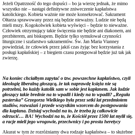
Jeżeli Opatrzność do tego dopuści – bo ja wierzę jednak, że mimo
wszystko nie – nastąpi definitywne zniweczenie kapłaństwa
katolickiego. Kobieta ważnie nie może konsekrować. Sakrament
Ołtarza sprawowany przez nią będzie nieważny. Ludzie nie będą
mieli mszy. Kogokolwiek kobieta wyświęci – będzie to nieważne.
Człowiek otrzymujący takie święcenia nie będzie ani diakonem, ani
prezbiterem, ani biskupem. Będzie tylko symulował czynności
liturgiczne i szafarstwo sakramentów. Św. Jan Maria Vianney
powiedział, że człowiek przez jakiś czas żyjąc bez korzystania z
posługi kapłańskiej – z biegiem czasu postępował będzie już tak jak
zwierzę.
Na koniec chciałbym zapytać o tzw. powszechne kapłaństwo, czyli
ideologię liberalną głoszącą, że tak naprawdę księża nie są
potrzebni, bo każdy katolik sam w sobie jest kapłanem. Jak ludzie
głoszący takie brednie na to wpadli i kiedy na to wpadli? „Reguła
pasterska” Grzegorza Wielkiego była przez setki lat przedmiotem
studiów, rozważań i przede wszystkim wzorcem do postępowania
dla kapłana. Dzisiaj wychodzi na to, że trzeba ją całkowicie
odrzucić… BA! Wychodzi na to, że Kościół przez 1500 lat mylił się,
a racje mieli jego wrogowie, przeciwnicy i po prostu heretycy
Akurat w tym że rozróżniamy dwa rodzaje kapłaństwa – to służebne