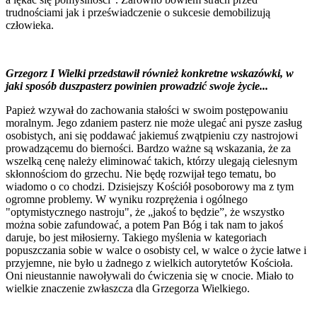
trudnościami jak i przeświadczenie o sukcesie demobilizują
człowieka.
Grzegorz I Wielki przedstawił również konkretne wskazówki, w
jaki sposób duszpasterz powinien prowadzić swoje życie...
Papież wzywał do zachowania stałości w swoim postępowaniu
moralnym. Jego zdaniem pasterz nie może ulegać ani pysze zasług
osobistych, ani się poddawać jakiemuś zwątpieniu czy nastrojowi
prowadzącemu do bierności. Bardzo ważne są wskazania, że za
wszelką cenę należy eliminować takich, którzy ulegają cielesnym
skłonnościom do grzechu. Nie będę rozwijał tego tematu, bo
wiadomo o co chodzi. Dzisiejszy Kościół posoborowy ma z tym
ogromne problemy. W wyniku rozprężenia i ogólnego
"optymistycznego nastroju", że „jakoś to będzie”, że wszystko
można sobie zafundować, a potem Pan Bóg i tak nam to jakoś
daruje, bo jest miłosierny. Takiego myślenia w kategoriach
popuszczania sobie w walce o osobisty cel, w walce o życie łatwe i
przyjemne, nie było u żadnego z wielkich autorytetów Kościoła.
Oni nieustannie nawoływali do ćwiczenia się w cnocie. Miało to
wielkie znaczenie zwłaszcza dla Grzegorza Wielkiego.