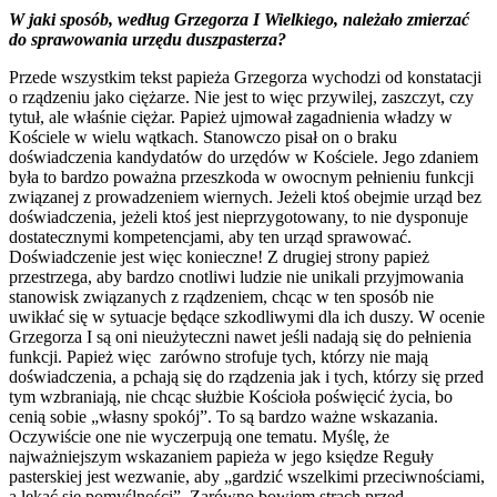
W jaki sposób, według Grzegorza I Wielkiego, należało zmierzać
do sprawowania urzędu duszpasterza?
Przede wszystkim tekst papieża Grzegorza wychodzi od konstatacji
o rządzeniu jako ciężarze. Nie jest to więc przywilej, zaszczyt, czy
tytuł, ale właśnie ciężar. Papież ujmował zagadnienia władzy w
Kościele w wielu wątkach. Stanowczo pisał on o braku
doświadczenia kandydatów do urzędów w Kościele. Jego zdaniem
była to bardzo poważna przeszkoda w owocnym pełnieniu funkcji
związanej z prowadzeniem wiernych. Jeżeli ktoś obejmie urząd bez
doświadczenia, jeżeli ktoś jest nieprzygotowany, to nie dysponuje
dostatecznymi kompetencjami, aby ten urząd sprawować.
Doświadczenie jest więc konieczne! Z drugiej strony papież
przestrzega, aby bardzo cnotliwi ludzie nie unikali przyjmowania
stanowisk związanych z rządzeniem, chcąc w ten sposób nie
uwikłać się w sytuacje będące szkodliwymi dla ich duszy. W ocenie
Grzegorza I są oni nieużyteczni nawet jeśli nadają się do pełnienia
funkcji. Papież więc zarówno strofuje tych, którzy nie mają
doświadczenia, a pchają się do rządzenia jak i tych, którzy się przed
tym wzbraniają, nie chcąc służbie Kościoła poświęcić życia, bo
cenią sobie „własny spokój”. To są bardzo ważne wskazania.
Oczywiście one nie wyczerpują one tematu. Myślę, że
najważniejszym wskazaniem papieża w jego księdze Reguły
pasterskiej jest wezwanie, aby „gardzić wszelkimi przeciwnościami,
a lękać się pomyślności”. Zarówno bowiem strach przed