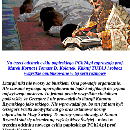
Na trzeci odcinek cyklu papieskiego PCh24.pl zapraszają prof.
Marek Kornat i Tomasz D. Kolanek. Kliknij TUTAJ i zobacz
wszystkie opublikowane w tej serii rozmowy
Liturgii nikt nie tworzy za biurkiem. Ona powstaje organicznie.
Ale czasami wymaga uporządkowania bądź kodyfikacji decyzjami
najwyższego pasterza. Tu jednak przede wszystkim chciałbym
podkreślić, że Grzegorz I nie prowadził do liturgii Kanonu
Rzymskiego jako takiego. Nie wprowadził go, bo ten już tam był!
Grzegorz Wielki skodyfikował go oraz ustanowił normy
odprawiania Mszy Świętej. Te normy spowodowały, iż Kanon
Rzymski stał się niezmienną częścią Mszy Świętej -
mówi w
trzecim odcinku nowego cyklu papieskiego PCh24.pl prof.