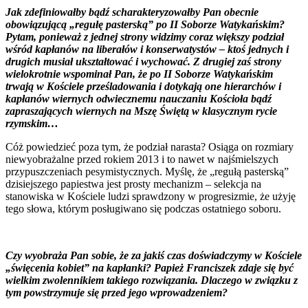
Jak zdefiniowałby bądź scharakteryzowałby Pan obecnie
obowiązującą „regułę pasterską” po II Soborze Watykańskim?
Pytam, ponieważ z jednej strony widzimy coraz większy podział
wśród kapłanów na liberałów i konserwatystów – ktoś jednych i
drugich musiał ukształtować i wychować. Z drugiej zaś strony
wielokrotnie wspominał Pan, że po II Soborze Watykańskim
trwają w Kościele prześladowania i dotykają one hierarchów i
kapłanów wiernych odwiecznemu nauczaniu Kościoła bądź
zapraszających wiernych na Mszę Świętą w klasycznym rycie
rzymskim…
Cóż powiedzieć poza tym, że podział narasta? Osiąga on rozmiary
niewyobrażalne przed rokiem 2013 i to nawet w najśmielszych
przypuszczeniach pesymistycznych. Myślę, że „regułą pasterską”
dzisiejszego papiestwa jest prosty mechanizm – selekcja na
stanowiska w Kościele ludzi sprawdzony w progresizmie, że użyję
tego słowa, którym posługiwano się podczas ostatniego soboru.
Czy wyobraża Pan sobie, że za jakiś czas doświadczymy w Kościele
„święcenia kobiet” na kapłanki? Papież Franciszek zdaje się być
wielkim zwolennikiem takiego rozwiązania. Dlaczego w związku z
tym powstrzymuje się przed jego wprowadzeniem?