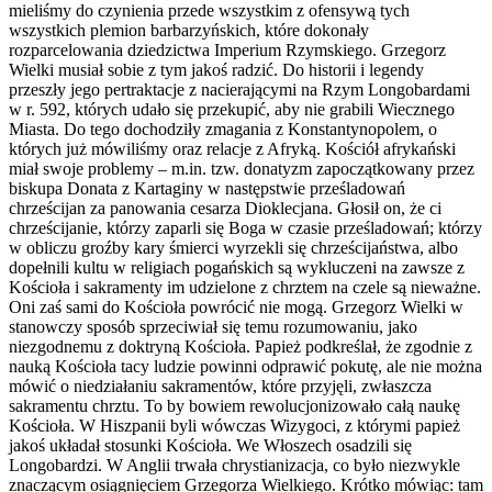
mieliśmy do czynienia przede wszystkim z ofensywą tych
wszystkich plemion barbarzyńskich, które dokonały
rozparcelowania dziedzictwa Imperium Rzymskiego. Grzegorz
Wielki musiał sobie z tym jakoś radzić. Do historii i legendy
przeszły jego pertraktacje z nacierającymi na Rzym Longobardami
w r. 592, których udało się przekupić, aby nie grabili Wiecznego
Miasta. Do tego dochodziły zmagania z Konstantynopolem, o
których już mówiliśmy oraz relacje z Afryką. Kościół afrykański
miał swoje problemy – m.in. tzw. donatyzm zapoczątkowany przez
biskupa Donata z Kartaginy w następstwie prześladowań
chrześcijan za panowania cesarza Dioklecjana. Głosił on, że ci
chrześcijanie, którzy zaparli się Boga w czasie prześladowań; którzy
w obliczu groźby kary śmierci wyrzekli się chrześcijaństwa, albo
dopełnili kultu w religiach pogańskich są wykluczeni na zawsze z
Kościoła i sakramenty im udzielone z chrztem na czele są nieważne.
Oni zaś sami do Kościoła powrócić nie mogą. Grzegorz Wielki w
stanowczy sposób sprzeciwiał się temu rozumowaniu, jako
niezgodnemu z doktryną Kościoła. Papież podkreślał, że zgodnie z
nauką Kościoła tacy ludzie powinni odprawić pokutę, ale nie można
mówić o niedziałaniu sakramentów, które przyjęli, zwłaszcza
sakramentu chrztu. To by bowiem rewolucjonizowało całą naukę
Kościoła. W Hiszpanii byli wówczas Wizygoci, z którymi papież
jakoś układał stosunki Kościoła. We Włoszech osadzili się
Longobardzi. W Anglii trwała chrystianizacja, co było niezwykle
znaczącym osiągnięciem Grzegorza Wielkiego. Krótko mówiąc: tam