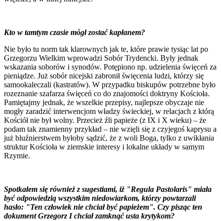
Kto w tamtym czasie mógł zostać kapłanem?
Nie było tu norm tak klarownych jak te, które prawie tysiąc lat po
Grzegorzu Wielkim wprowadzi Sobór Trydencki. Były jednak
wskazania soborów i synodów. Potępiono np. udzielenia święceń za
pieniądze. Już sobór nicejski zabronił święcenia ludzi, którzy się
samookaleczali (kastratów). W przypadku biskupów potrzebne było
rozeznanie szafarza święceń co do znajomości doktryny Kościoła.
Pamiętajmy jednak, że wszelkie przepisy, najlepsze obyczaje nie
mogły zaradzić interwencjom władzy świeckiej, w relacjach z którą
Kościół nie był wolny. Przecież źli papieże (z IX i X wieku) – że
podam tak znamienny przykład – nie wzięli się z czyjegoś kaprysu a
już bluźnierstwem byłoby sądzić, że z woli Boga, tylko z uwikłania
struktur Kościoła w ziemskie interesy i lokalne układy w samym
Rzymie.
Spotkałem się również z sugestiami, iż "Regula Pastolaris" miała
być odpowiedzią wszystkim niedowiarkom, którzy powtarzali
hasło: "Ten człowiek nie chciał być papieżem". Czy pisząc ten
dokument Grzegorz I chciał zamknąć usta krytykom?