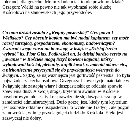
tolerancji dla grzechu. Moim zdaniem tak to nie powinno działać.
Grzegorz Wielki na pewno nie tak wyobrażał sobie służbę
Kościołowi na stanowiskach jego przywódców.
Co nam dzisiaj zostało z „Reguły pasterskiej” Grzegorza I
Wielkiego? Czy obecnie kapłan ma być nadal kapłanem, czy może
raczej zarządcą, gospodarzem, ekonomistą, budowniczym?
Zwracał swego czasu na to uwagę w książce „Dzisiaj trzeba
wybrać” ks. Piotr Glas. Podkreślał on, że dzisiaj bardzo często na
„awanse” w Kościele mogą liczyć bowiem kapłani, którzy
wybudowali kościół, plebanię, kupili ławki, wymienili ołtarze etc.,
a niekoniecznie przyczynili się do przyciągnięcia wiernych do
świątyni…
Sądzę, że najważniejsza jest gorliwość pasterska. To była
najważniejsza cecha osobowa Grzegorza I. inwestycje materialne w
świątynię nie zastąpią wiary i duszpasterskiego oddania sprawie
zbawienia dusz. A swoją drogą, kryterium awansu w Kościele
posoborowym nie jest tylko sprawdzenie się duszpasterza np. w
zaradności administracyjnej. Dużo gorzej jest, kiedy tym kryterium
jest osobiste oddanie duszpasterza i to wcale nie Tradycji, ale pogoni
za nowością, w imię przyciągnięcia ludzi do Kościoła. Efekt jest
zazwyczaj nie dobry.