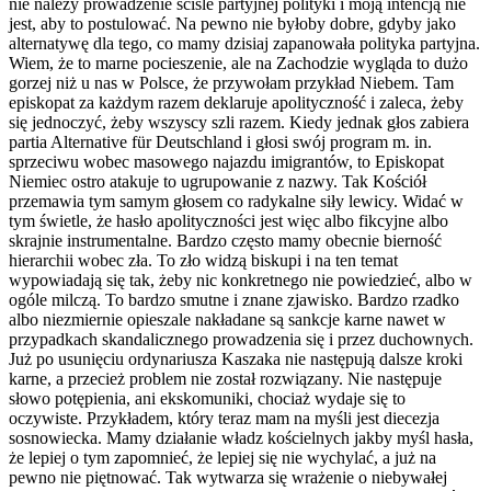
nie należy prowadzenie ściśle partyjnej polityki i moją intencją nie
jest, aby to postulować. Na pewno nie byłoby dobre, gdyby jako
alternatywę dla tego, co mamy dzisiaj zapanowała polityka partyjna.
Wiem, że to marne pocieszenie, ale na Zachodzie wygląda to dużo
gorzej niż u nas w Polsce, że przywołam przykład Niebem. Tam
episkopat za każdym razem deklaruje apolityczność i zaleca, żeby
się jednoczyć, żeby wszyscy szli razem. Kiedy jednak głos zabiera
partia Alternative für Deutschland i głosi swój program m. in.
sprzeciwu wobec masowego najazdu imigrantów, to Episkopat
Niemiec ostro atakuje to ugrupowanie z nazwy. Tak Kościół
przemawia tym samym głosem co radykalne siły lewicy. Widać w
tym świetle, że hasło apolityczności jest więc albo fikcyjne albo
skrajnie instrumentalne. Bardzo często mamy obecnie bierność
hierarchii wobec zła. To zło widzą biskupi i na ten temat
wypowiadają się tak, żeby nic konkretnego nie powiedzieć, albo w
ogóle milczą. To bardzo smutne i znane zjawisko. Bardzo rzadko
albo niezmiernie opieszale nakładane są sankcje karne nawet w
przypadkach skandalicznego prowadzenia się i przez duchownych.
Już po usunięciu ordynariusza Kaszaka nie następują dalsze kroki
karne, a przecież problem nie został rozwiązany. Nie następuje
słowo potępienia, ani ekskomuniki, chociaż wydaje się to
oczywiste. Przykładem, który teraz mam na myśli jest diecezja
sosnowiecka. Mamy działanie władz kościelnych jakby myśl hasła,
że lepiej o tym zapomnieć, że lepiej się nie wychylać, a już na
pewno nie piętnować. Tak wytwarza się wrażenie o niebywałej