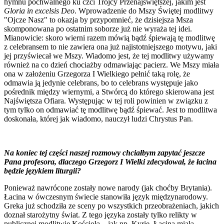
hymnu pochwalnego ku czci Trójcy Przenajświętszej, jakim jest
Gloria in excelsis Deo
. Wprowadzenie do Mszy Świętej modlitwy
"Ojcze Nasz" to okazja by przypomnieć, że dzisiejsza Msza
skomponowana po ostatnim soborze już nie wyraża tej idei.
Mianowicie: skoro wierni razem mówią bądź śpiewają tę modlitwę
z celebransem to nie zawiera ona już najistotniejszego motywu, jaki
jej przyświecał we Mszy. Wiadomo jest, że tej modlitwy używamy
również na co dzień chociażby odmawiając pacierz. We Mszy miała
ona w założeniu Grzegorza I Wielkiego pełnić taką rolę, że
odmawia ją jedynie celebrans, bo to celebrans występuje jako
pośrednik między wiernymi, a Stwórcą do którego skierowana jest
Najświętsza Ofiara. Występując w tej roli powinien w związku z
tym tylko on odmawiać tę modlitwę bądź śpiewać. Jest to modlitwa
doskonała, której jak wiadomo, nauczył ludzi Chrystus Pan.
Na koniec tej części naszej rozmowy chciałbym zapytać jeszcze
Pana profesora, dlaczego Grzegorz I Wielki zdecydował, że łacina
będzie językiem liturgii?
Ponieważ nawrócone zostały nowe narody (jak choćby Brytania).
Łacina w ówczesnym świecie stanowiła język międzynarodowy.
Greka już schodziła ze sceny po wszystkich przeobrażeniach, jakich
doznał starożytny świat. Z tego języka zostały tylko relikty w
publicznej modlitwie Kościoła – jak np. Kyrie. Łacina miała