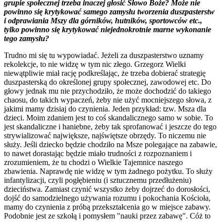
grupie społecznej trzeba inaczej głosić Słowo Boże? Może nie
powinno się krytykować samego zamysłu tworzenia duszpasterstw
i odprawiania Mszy dla górników, hutników, sportowców etc.,
tylko powinno się krytykować niejednokrotnie marne wykonanie
tego zamysłu?
Trudno mi się tu wypowiadać. Jeżeli za duszpasterstwo uznamy
rekolekcje, to nie widzę w tym nic złego. Grzegorz Wielki
niewątpliwie miał rację podkreślając, że trzeba dobierać strategię
duszpasterską do określonej grupy społecznej, zawodowej etc. Do
głowy jednak mu nie przychodziło, że może dochodzić do takiego
chaosu, do takich wypaczeń, żeby nie użyć mocniejszego słowa, z
jakimi mamy dzisiaj do czynienia. Jeden przykład: tzw. Msza dla
dzieci. Moim zdaniem jest to coś skandalicznego samo w sobie. To
jest skandaliczne i haniebne, żeby tak sprofanować i jeszcze do tego
strywializować największe, najświętsze obrzędy. To niczemu nie
służy. Jeśli dziecko będzie chodziło na Msze polegające na zabawie,
to nawet dorastając będzie miało trudności z rozpoznaniem i
zrozumieniem, że tu chodzi o Wielkie Tajemnice naszego
zbawienia. Naprawdę nie widzę w tym żadnego pożytku. To służy
infantylizacji, czyli pogłębieniu (i sztucznemu przedłużeniu)
dzieciństwa. Zamiast czynić wszystko żeby dojrzeć do dorosłości,
dojść do samodzielnego używania rozumu i pokochania Kościoła,
mamy do czynienia z próbą przekształcenia go w miejsce zabawy.
Podobnie jest ze szkołą i pomysłem "nauki przez zabawę". Cóż to