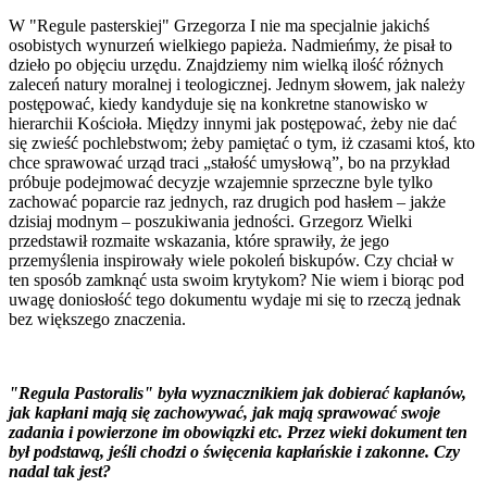
W "Regule pasterskiej" Grzegorza I nie ma specjalnie jakichś
osobistych wynurzeń wielkiego papieża. Nadmieńmy, że pisał to
dzieło po objęciu urzędu. Znajdziemy nim wielką ilość różnych
zaleceń natury moralnej i teologicznej. Jednym słowem, jak należy
postępować, kiedy kandyduje się na konkretne stanowisko w
hierarchii Kościoła. Między innymi jak postępować, żeby nie dać
się zwieść pochlebstwom; żeby pamiętać o tym, iż czasami ktoś, kto
chce sprawować urząd traci „stałość umysłową”, bo na przykład
próbuje podejmować decyzje wzajemnie sprzeczne byle tylko
zachować poparcie raz jednych, raz drugich pod hasłem – jakże
dzisiaj modnym – poszukiwania jedności. Grzegorz Wielki
przedstawił rozmaite wskazania, które sprawiły, że jego
przemyślenia inspirowały wiele pokoleń biskupów. Czy chciał w
ten sposób zamknąć usta swoim krytykom? Nie wiem i biorąc pod
uwagę doniosłość tego dokumentu wydaje mi się to rzeczą jednak
bez większego znaczenia.
"Regula Pastoralis" była wyznacznikiem jak dobierać kapłanów,
jak kapłani mają się zachowywać, jak mają sprawować swoje
zadania i powierzone im obowiązki etc. Przez wieki dokument ten
był podstawą, jeśli chodzi o święcenia kapłańskie i zakonne. Czy
nadal tak jest?