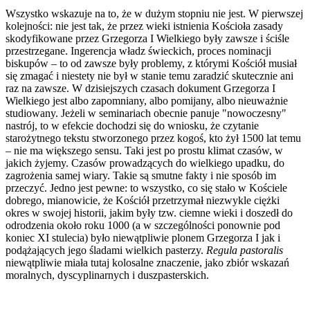
Wszystko wskazuje na to, że w dużym stopniu nie jest. W pierwszej
kolejności: nie jest tak, że przez wieki istnienia Kościoła zasady
skodyfikowane przez Grzegorza I Wielkiego były zawsze i ściśle
przestrzegane. Ingerencja władz świeckich, proces nominacji
biskupów – to od zawsze były problemy, z którymi Kościół musiał
się zmagać i niestety nie był w stanie temu zaradzić skutecznie ani
raz na zawsze. W dzisiejszych czasach dokument Grzegorza I
Wielkiego jest albo zapomniany, albo pomijany, albo nieuważnie
studiowany. Jeżeli w seminariach obecnie panuje "nowoczesny"
nastrój, to w efekcie dochodzi się do wniosku, że czytanie
starożytnego tekstu stworzonego przez kogoś, kto żył 1500 lat temu
– nie ma większego sensu. Taki jest po prostu klimat czasów, w
jakich żyjemy. Czasów prowadzących do wielkiego upadku, do
zagrożenia samej wiary. Takie są smutne fakty i nie sposób im
przeczyć. Jedno jest pewne: to wszystko, co się stało w Kościele
dobrego, mianowicie, że Kościół przetrzymał niezwykle ciężki
okres w swojej historii, jakim były tzw. ciemne wieki i doszedł do
odrodzenia około roku 1000 (a w szczególności ponownie pod
koniec XI stulecia) było niewątpliwie plonem Grzegorza I jak i
podążających jego śladami wielkich pasterzy.
Regula
pastoralis
niewątpliwie miała tutaj kolosalne znaczenie, jako zbiór wskazań
moralnych, dyscyplinarnych i duszpasterskich.