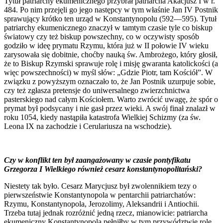
Tytuł patriarchy ekumenicznego przybrał patriarcha Akacjusz I w r.
484. Po nim przejęli go jego następcy w tym właśnie Jan IV Postnik
sprawujący krótko ten urząd w Konstantynopolu (592—595). Tytuł
patriarchy ekumenicznego znaczył w tamtym czasie tyle co biskup
światowy czy też biskup powszechny, co w oczywisty sposób
godziło w ideę prymatu Rzymu, która już w II połowie IV wieku
zarysowała się dobitnie, choćby nauką św. Ambrożego, który głosił,
że to Biskup Rzymski sprawuje rolę i misję gwaranta katolickości (a
więc powszechności) w myśl słów: „Gdzie Piotr, tam Kościół”. W
związku z powyższym oznaczało to, że Jan Postnik uzurpuje sobie,
czy też zgłasza pretensje do uniwersalnego zwierzchnictwa
pasterskiego nad całym Kościołem. Warto zwrócić uwagę, że spór o
prymat był podsycany i nie gasł przez wieki. A swój finał znalazł w
roku 1054, kiedy nastąpiła katastrofa Wielkiej Schizmy (za św.
Leona IX na zachodzie i Cerulariusza na wschodzie).
Czy w konflikt ten był zaangażowany w czasie pontyfikatu
Grzegorza I Wielkiego również cesarz konstantynopolitański?
Niestety tak było. Cesarz Marycjusz był zwolennikiem tezy o
pierwszeństwie Konstantynopola w pentarchii patriarchatów:
Rzymu, Konstantynopola, Jerozolimy, Aleksandrii i Antiochii.
Trzeba tutaj jednak rozróżnić jedną rzecz, mianowicie: patriarcha
ekumeniczny Konstantynopola pełniłby w tym przywództwie rolę