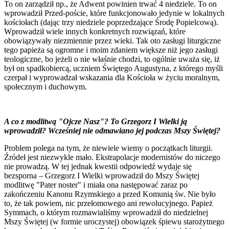
To on zarządził np., że Adwent powinien trwać 4 niedziele. To on
wprowadził Przed-poście, które funkcjonowało jedynie w lokalnych
kościołach (dając trzy niedziele poprzedzające Środę Popielcową).
Wprowadził wiele innych konkretnych rozwiązań, które
obowiązywały niezmiennie przez wieki. Tak oto zasługi liturgiczne
tego papieża są ogromne i moim zdaniem większe niż jego zasługi
teologiczne, bo jeżeli o nie właśnie chodzi, to ogólnie uważa się, iż
był on spadkobiercą, uczniem Świętego Augustyna, z którego myśli
czerpał i wyprowadzał wskazania dla Kościoła w życiu moralnym,
społecznym i duchowym.
A co z modlitwą "Ojcze Nasz"? To Grzegorz I Wielki ją
wprowadził? Wcześniej nie odmawiano jej podczas Mszy Świętej?
Problem polega na tym, że niewiele wiemy o początkach liturgii.
Źródeł jest niezwykle mało. Ekstrapolacje modernistów do niczego
nie prowadzą. W tej jednak kwestii odpowiedź wydaje się
bezsporna – Grzegorz I Wielki wprowadził do Mszy Świętej
modlitwę "Pater noster" i miała ona następować zaraz po
zakończeniu Kanonu Rzymskiego a przed Komunią św. Nie było
to, że tak powiem, nic przełomowego ani rewolucyjnego. Papież
Symmach, o którym rozmawialiśmy wprowadził do niedzielnej
Mszy Świętej (w formie uroczystej) obowiązek śpiewu starożytnego