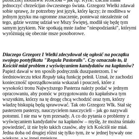
jednoczyć chrześcijan ówczesnego świata. Grzegorz Wielki zdawał
sobie sprawę, że potrzebny jest język, który łączy; że modlitwa w
jednym języku ma ogromne znaczenie, ponieważ niezależnie od
tego, gdzie wezmę udział we Mszy Świętej, modlił się będę tym
samym językiem. Nie spotkają mnie żadne "niespodzianki", którymi
wyróżniają się obecnie msze posoborowe.
Dlaczego Grzegorz I Wielki zdecydował się ogłosić na początku
swojego pontyfikatu "Regula Pastoralis". Czy oznaczało to, iż
Kościół miał problem z wyświęcaniem kandydatów na kapłanów?
Papież dawał w ten sposób podręcznik duszpasterzom. I w
średniowieczu tekst
Reguły
taką funkcję pełnił. Uznał, że zachodzi
konieczność uporządkowania wskazań i pouczeń, które z
wysokości tronu Najwyższego Pasterza należy podać w jednym
opracowaniu, aby pomóc w przygotowaniu do kapłaństwa tym
wszystkim, którzy na tę drogę chcą wchodzić oraz tym, którzy
władzę biskupią będą sprawować. Tak oto Grzegorz Wlk. Stał się
pasterzem pasterzy, nauczycielem nauczycieli – jak go nazywali
potomni. I nie ma w tym przesady. A co do pytania o problemy z
wyświęcaniem kandydatów na kapłanów – myślę, że można śmiało
powiedzieć, iż nie było takich czasów, aby ich Kościół nie miał.
Jedna doba od drugiej różni się tylko tym, że w jednej bywały one
większe, a w innej mniejsze.