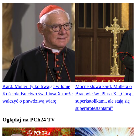
Kard. Müller: tylko trwając w łonie
Mocne słowa kard. Müllera o
Kościoła Bractwo św. Piusa X może
Bractwie św. Piusa X. „Chcą b
walczyć o prawdziwą wiarę
superkatolikami, ale stają się
superprotestantami”
Oglądaj na PCh24 TV