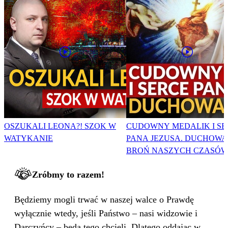
OSZUKALI LEONA?! SZOK W
CUDOWNY MEDALIK I SE
WATYKANIE
PANA JEZUSA. DUCHOWA
BROŃ NASZYCH CZASÓW
Zróbmy to razem!
Będziemy mogli trwać w naszej walce o Prawdę
wyłącznie wtedy, jeśli Państwo – nasi widzowie i
Darczyńcy – będą tego chcieli. Dlatego oddając w