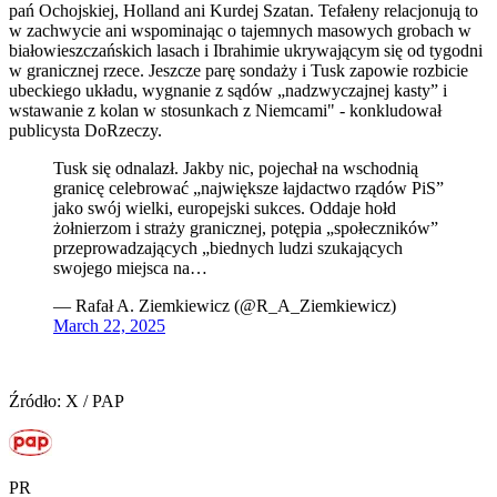
pań Ochojskiej, Holland ani Kurdej Szatan. Tefałeny relacjonują to
w zachwycie ani wspominając o tajemnych masowych grobach w
białowieszczańskich lasach i Ibrahimie ukrywającym się od tygodni
w granicznej rzece. Jeszcze parę sondaży i Tusk zapowie rozbicie
ubeckiego układu, wygnanie z sądów „nadzwyczajnej kasty” i
wstawanie z kolan w stosunkach z Niemcami" - konkludował
publicysta DoRzeczy.
Tusk się odnalazł. Jakby nic, pojechał na wschodnią
granicę celebrować „największe łajdactwo rządów PiS”
jako swój wielki, europejski sukces. Oddaje hołd
żołnierzom i straży granicznej, potępia „społeczników”
przeprowadzających „biednych ludzi szukających
swojego miejsca na…
— Rafał A. Ziemkiewicz (@R_A_Ziemkiewicz)
March 22, 2025
Źródło: X / PAP
PR