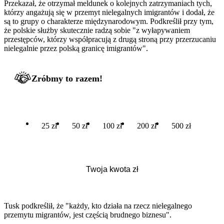
Przekazał, że otrzymał meldunek o kolejnych zatrzymaniach tych,
którzy angażują się w przemyt nielegalnych imigrantów i dodał, że
są to grupy o charakterze międzynarodowym. Podkreślił przy tym,
że polskie służby skutecznie radzą sobie "z wyłapywaniem
przestępców, którzy współpracują z drugą stroną przy przerzucaniu
nielegalnie przez polską granicę imigrantów".
Zróbmy to razem!
25 zł
50 zł
100 zł
200 zł
500 zł
Tusk
podkreślił, że "każdy, kto działa na rzecz nielegalnego
przemytu migrantów, jest częścią brudnego biznesu".