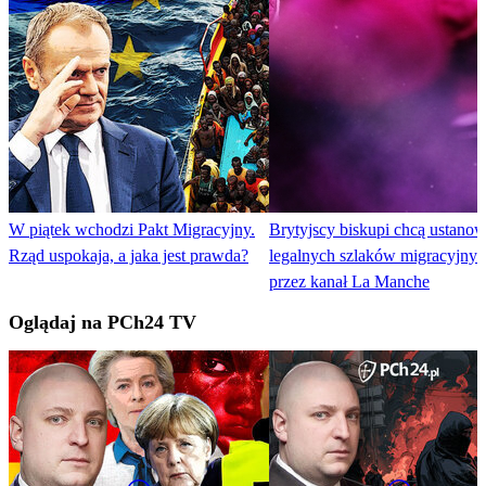
W piątek wchodzi Pakt Migracyjny.
Brytyjscy biskupi chcą ustanow
Rząd uspokaja, a jaka jest prawda?
legalnych szlaków migracyjny
przez kanał La Manche
Oglądaj na PCh24 TV