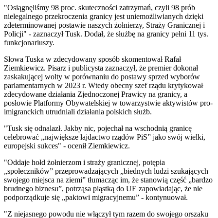
"Osiągnęliśmy 98 proc. skuteczności zatrzymań, czyli 98 prób
nielegalnego przekroczenia granicy jest uniemożliwianych dzięki
zdeterminowanej postawie naszych żołnierzy, Straży Granicznej i
Policji" - zaznaczył
Tusk
. Dodał, że służbę na granicy pełni 11 tys.
funkcjonariuszy.
Słowa Tuska w zdecydowany sposób skomentował Rafał
Ziemkiewicz. Pisarz i publicysta zaznaczył, że premier dokonał
zaskakującej wolty w porównaniu do postawy sprzed wyborów
parlamentarnych w 2023 r. Wtedy obecny szef rządu krytykował
zdecydowane działania Zjednoczonej Prawicy na granicy, a
posłowie Platformy Obywatelskiej w towarzystwie aktywistów pro-
imigranckich utrudniali działania polskich służb.
"Tusk się odnalazł. Jakby nic, pojechał na wschodnią granicę
celebrować „największe łajdactwo rządów PiS” jako swój wielki,
europejski sukces" - ocenił Ziemkiewicz.
"Oddaje hołd żołnierzom i straży granicznej, potępia
„społeczników” przeprowadzających „biednych ludzi szukających
swojego miejsca na ziemi” tłumacząc im, że stanowią część „bardzo
brudnego biznesu”, potrząsa piąstką do UE zapowiadając, że nie
podporządkuje się „paktowi migracyjnemu” - kontynuował.
"Z niejasnego powodu nie włączył tym razem do swojego orszaku