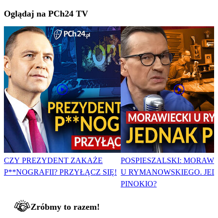
Oglądaj na PCh24 TV
CZY PREZYDENT ZAKAŻE
POSPIESZALSKI: MORAWI
P**NOGRAFII? PRZYŁĄCZ SIĘ!
U RYMANOWSKIEGO. JE
PINOKIO?
Zróbmy to razem!