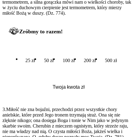
termometrem, a silna gorączka mówi nam o wielkości choroby, tak
w życiu duchowym cierpienie jest termometrem, który mierzy
miłość Bożą w duszy. (Dz. 774).
Zróbmy to razem!
25 zł
50 zł
100 zł
200 zł
500 zł
3.Miłość nie zna bojaźni, przechodzi przez wszystkie chory
anielskie, które przed Jego tronem trzymają straż. Ona się nie
zlęknie nikogo; ona dosięga Boga i tonie w Nim jako w jedynym
skarbie swoim. Cherubin z mieczem ognistym, który strzeże raju,
nie ma władzy nad nią. O czysta miłości Boża, jakżeś wielka i
nieporównana. O, gdyby dusze poznały moc Twoją. (Dz. 781).