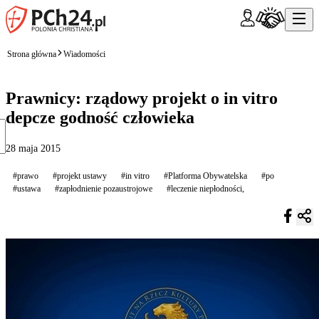
Strona główna
Wiadomości
Prawnicy: rządowy projekt o in vitro
depcze godność człowieka
28 maja 2015
#prawo
#projekt ustawy
#in vitro
#Platforma Obywatelska
#po
#ustawa
#zapłodnienie pozaustrojowe
#leczenie niepłodności,