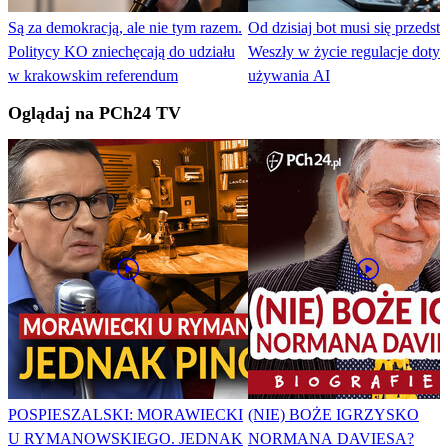
Są za demokracją, ale nie tym razem.
Od dzisiaj bot musi się przedst
Politycy KO zniechęcają do udziału
Weszły w życie regulacje doty
w krakowskim referendum
używania AI
Oglądaj na PCh24 TV
POSPIESZALSKI: MORAWIECKI
(NIE) BOŻE IGRZYSKO
U RYMANOWSKIEGO. JEDNAK
NORMANA DAVIESA?