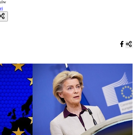
nków
ej