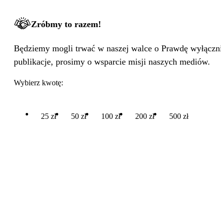
Zróbmy to razem!
Będziemy mogli trwać w naszej walce o Prawdę wyłącznie
publikacje, prosimy o wsparcie misji naszych mediów.
Wybierz kwotę:
25 zł
50 zł
100 zł
200 zł
500 zł