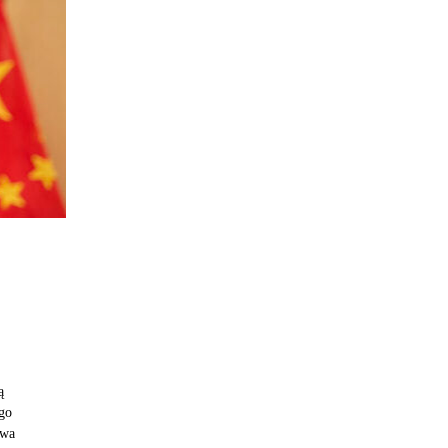
ą
ego
twa