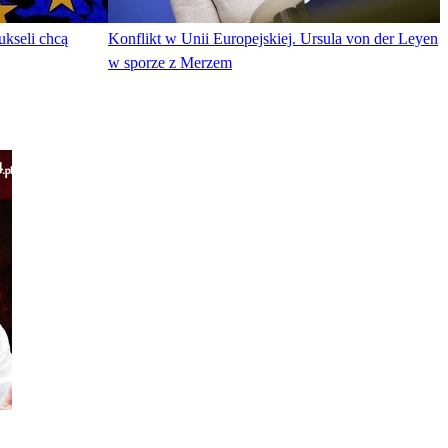
kseli chcą
Konflikt w Unii Europejskiej. Ursula von der Leyen
w sporze z Merzem