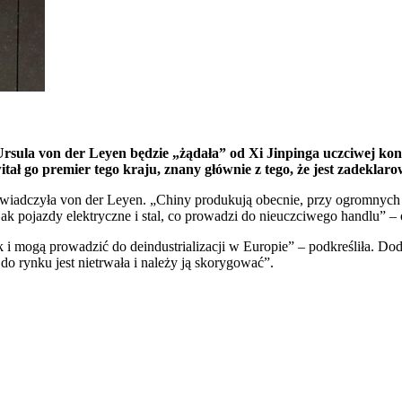
rsula von der Leyen będzie „żądała” od Xi Jinpinga uczciwej ko
tał go premier tego kraju, znany głównie z tego, że jest zadekla
wiadczyła von der Leyen. „Chiny produkują obecnie, przy ogromnych d
k pojazdy elektryczne i stal, co prowadzi do nieuczciwego handlu” –
k i mogą prowadzić do deindustrializacji w Europie” – podkreśliła. 
o rynku jest nietrwała i należy ją skorygować”.