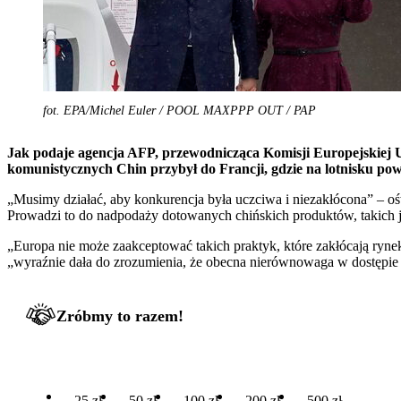
fot. EPA/Michel Euler / POOL MAXPPP OUT / PAP
Jak podaje agencja AFP, przewodnicząca Komisji Europejskiej U
komunistycznych Chin przybył do Francji, gdzie na lotnisku powi
„Musimy działać, aby konkurencja była uczciwa i niezakłócona” – oś
Prowadzi to do nadpodaży dotowanych chińskich produktów, takich ja
„Europa nie może zaakceptować takich praktyk, które zakłócają ryne
„wyraźnie dała do zrozumienia, że obecna nierównowaga w dostępie d
Zróbmy to razem!
25 zł
50 zł
100 zł
200 zł
500 zł