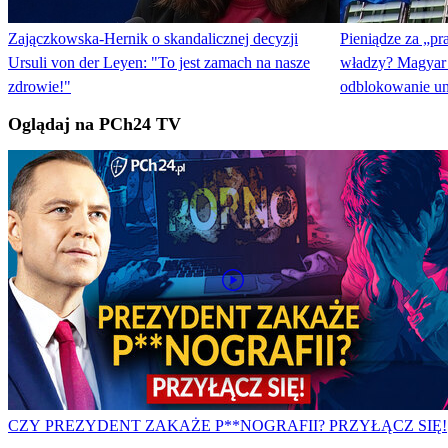
Zajączkowska-Hernik o skandalicznej decyzji
Pieniądze za „p
Ursuli von der Leyen: "To jest zamach na nasze
władzy? Magyar 
zdrowie!"
odblokowanie un
Oglądaj na PCh24 TV
CZY PREZYDENT ZAKAŻE P**NOGRAFII? PRZYŁĄCZ SIĘ!