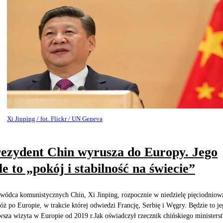
Xi Jinping / fot. Flickr / UN Geneva
ezydent Chin wyrusza do Europy. Jego
le to „pokój i stabilność na świecie”
wódca komunistycznych Chin, Xi Jinping, rozpocznie w niedzielę pięciodniow
óż po Europie, w trakcie której odwiedzi Francję, Serbię i Węgry. Będzie to j
wsza wizyta w Europie od 2019 r.Jak oświadczył rzecznik chińskiego ministers