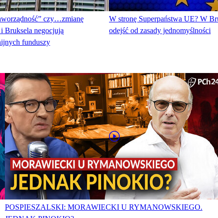
raworządność” czy…zmianę
W stronę Superpaństwa UE? W Bru
i Bruksela negocjują
odejść od zasady jednomyślności
ijnych funduszy
POSPIESZALSKI: MORAWIECKI U RYMANOWSKIEGO.