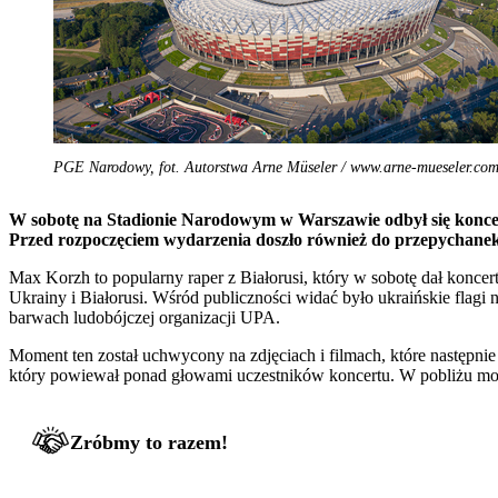
PGE Narodowy, fot. Autorstwa Arne Müseler / www.arne-mueseler.co
W sobotę na Stadionie Narodowym w Warszawie odbył się koncer
Przed rozpoczęciem wydarzenia doszło również do przepychanek
Max Korzh to popularny raper z Białorusi, który w sobotę dał konc
Ukrainy i Białorusi. Wśród publiczności widać było ukraińskie fla
barwach ludobójczej organizacji UPA.
Moment ten został uchwycony na zdjęciach i filmach, które następni
który powiewał ponad głowami uczestników koncertu. W pobliżu możn
Zróbmy to razem!