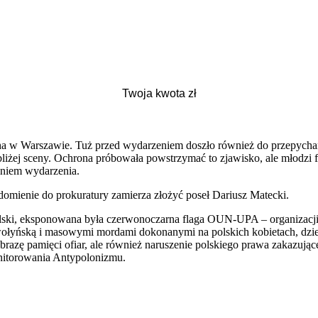
ha w Warszawie. Tuż przed wydarzeniem doszło również do przepychan
 bliżej sceny. Ochrona próbowała powstrzymać to zjawisko, ale młodzi f
aniem wydarzenia.
omienie do prokuratury zamierza złożyć poseł Dariusz Matecki.
ski, eksponowana była czerwonoczarna flaga OUN-UPA – organizacji od
wołyńską i masowymi mordami dokonanymi na polskich kobietach, dziec
razę pamięci ofiar, ale również naruszenie polskiego prawa zakazujące
nitorowania Antypolonizmu.