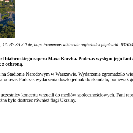
m, CC BY-SA 3.0 de, https://commons.wikimedia.org/w/index.php?curid=83703
t białoruskiego rapera Maxa Korzha. Podczas występu jego fani 
 z ochroną.
ert na Stadionie Narodowym w Warszawie. Wydarzenie zgromadziło wie
gi narodowe. Podczas wydarzenia doszło jednak do skandalu, ponieważ
e uczestnicy koncertu wrzucili do mediów społecznościowych. Fani rap
a było dostrzec również flagi Ukrainy.