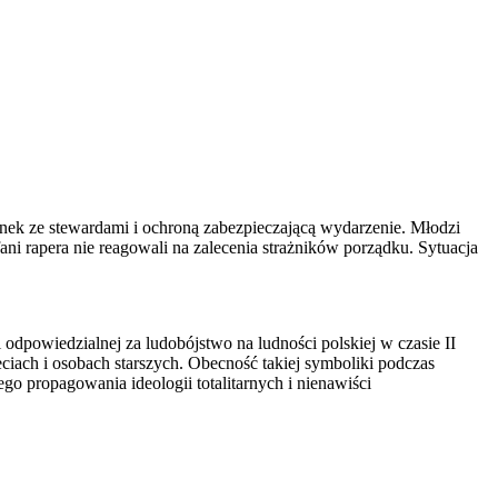
ek ze stewardami i ochroną zabezpieczającą wydarzenie. Młodzi
ani rapera nie reagowali na zalecenia strażników porządku. Sytuacja
powiedzialnej za ludobójstwo na ludności polskiej w czasie II
iach i osobach starszych. Obecność takiej symboliki podczas
go propagowania ideologii totalitarnych i nienawiści