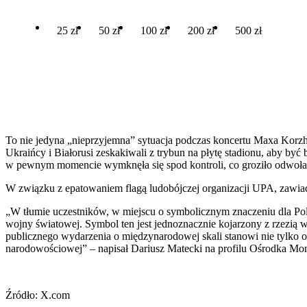
25 zł
50 zł
100 zł
200 zł
500 zł
To nie jedyna „nieprzyjemna” sytuacja podczas koncertu Maxa Korz
Ukraińcy i Białorusi zeskakiwali z trybun na płytę stadionu, aby być
w pewnym momencie wymknęła się spod kontroli, co groziło odwoł
W związku z epatowaniem flagą ludobójczej organizacji UPA, zawiad
„W tłumie uczestników, w miejscu o symbolicznym znaczeniu dla Pol
wojny światowej. Symbol ten jest jednoznacznie kojarzony z rzezią 
publicznego wydarzenia o międzynarodowej skali stanowi nie tylko ob
narodowościowej” – napisał Dariusz Matecki na profilu Ośrodka Mo
Źródło: X.com