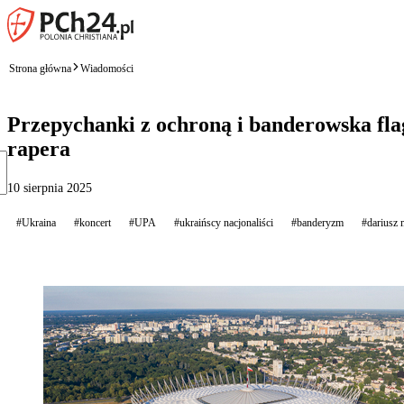
Strona główna
Wiadomości
Przepychanki z ochroną i banderowska fla
rapera
10 sierpnia 2025
#Ukraina
#koncert
#UPA
#ukraińscy nacjonaliści
#banderyzm
#dariusz 