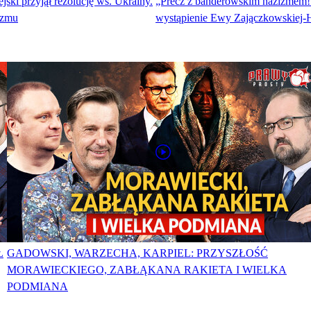
jski przyjął rezolucję ws. Ukrainy.
„Precz z banderowskim nazizmem
yzmu
wystąpienie Ewy Zajączkowskiej-
Ł
GADOWSKI, WARZECHA, KARPIEL: PRZYSZŁOŚĆ
MORAWIECKIEGO, ZABŁĄKANA RAKIETA I WIELKA
PODMIANA