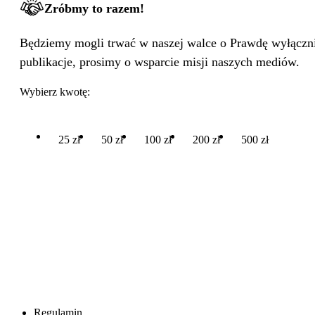
Zróbmy to razem!
Będziemy mogli trwać w naszej walce o Prawdę wyłącznie
publikacje, prosimy o wsparcie misji naszych mediów.
Wybierz kwotę:
25 zł
50 zł
100 zł
200 zł
500 zł
Regulamin