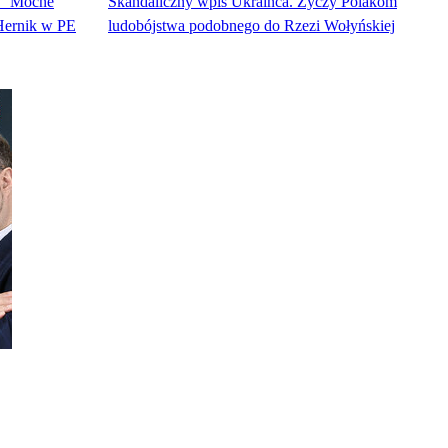
!” Mocne
Skandaliczny wpis Ukraińca. Życzy Polakom
Hernik w PE
ludobójstwa podobnego do Rzezi Wołyńskiej