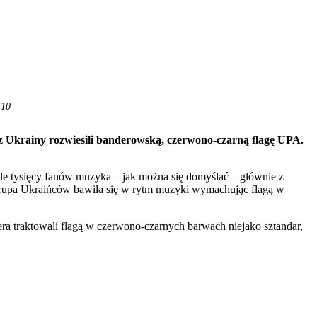
410
z Ukrainy rozwiesili banderowską, czerwono-czarną flagę UPA.
le tysięcy fanów muzyka – jak można się domyślać – głównie z
 grupa Ukraińców bawiła się w rytm muzyki wymachując flagą w
era traktowali flagą w czerwono-czarnych barwach niejako sztandar,