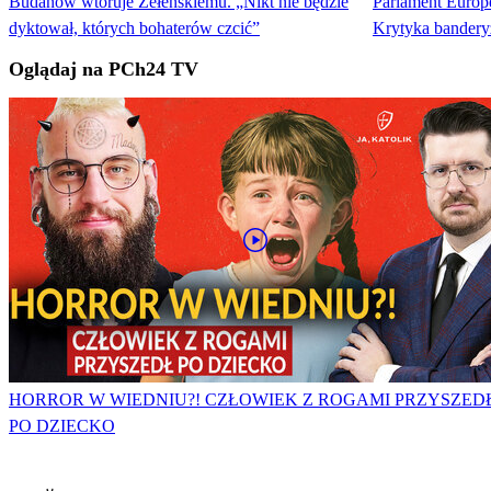
Budanow wtóruje Zełenskiemu. „Nikt nie będzie
Parlament Europe
dyktował, których bohaterów czcić”
Krytyka bander
Oglądaj na PCh24 TV
HORROR W WIEDNIU?! CZŁOWIEK Z ROGAMI PRZYSZED
PO DZIECKO