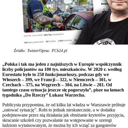
Źródło: Twitter/Oprac. PCh24.pl
„Polska i tak ma jeden z najniższych w Europie współczynnik
liczby policjantów na 100 tys. mieszkańców. W 2020 r. według
Eurostatu było to 258 funkcjonariuszy, podczas gdy we
Włoszech – 399, we Francji – 322, w Niemczech – 301, w
Czechach – 375, na Węgrzech – 384, na Litwie – 281. Od
tamtego czasu sytuacja jeszcze się pogorszyła”, pisze na łamach
tygodnika „Do Rzeczy” Łukasz Warzecha.
Publicysta przypomina, że od kilku lat władza w Warszawie próbuje
„ratować sytuację”. Robi to jednak nieskutecznie, a w dodatku
podejmowane przez nią działania jak obniżanie kryteriów przyjęcia,
skracanie szkoleń czy pozwalanie na wstępowanie w szeregi
ludziom wytatuowanym, że można by ich wziąć za gangsterów