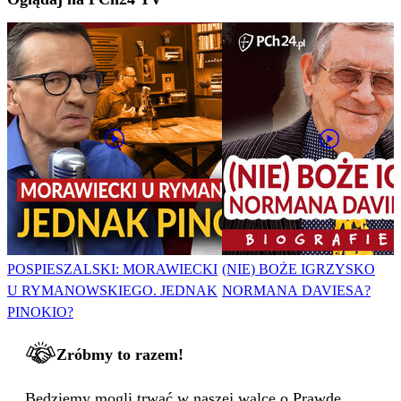
POSPIESZALSKI: MORAWIECKI
(NIE) BOŻE IGRZYSKO
U RYMANOWSKIEGO. JEDNAK
NORMANA DAVIESA?
PINOKIO?
Zróbmy to razem!
Będziemy mogli trwać w naszej walce o Prawdę