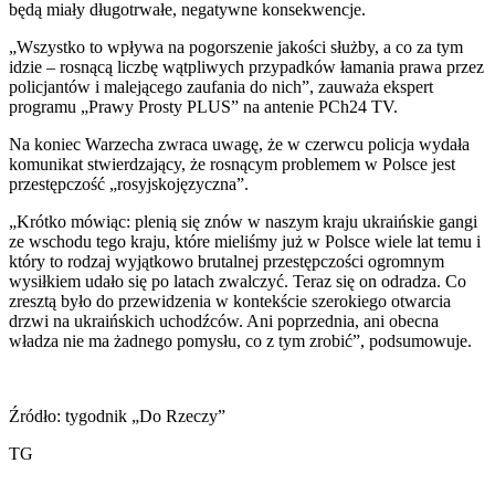
będą miały długotrwałe, negatywne konsekwencje.
„Wszystko to wpływa na pogorszenie jakości służby, a co za tym
idzie – rosnącą liczbę wątpliwych przypadków łamania prawa przez
policjantów i malejącego zaufania do nich”, zauważa ekspert
programu „Prawy Prosty PLUS” na antenie PCh24 TV.
Na koniec Warzecha zwraca uwagę, że w czerwcu policja wydała
komunikat stwierdzający, że rosnącym problemem w Polsce jest
przestępczość „rosyjskojęzyczna”.
„Krótko mówiąc: plenią się znów w naszym kraju ukraińskie gangi
ze wschodu tego kraju, które mieliśmy już w Polsce wiele lat temu i
który to rodzaj wyjątkowo brutalnej przestępczości ogromnym
wysiłkiem udało się po latach zwalczyć. Teraz się on odradza. Co
zresztą było do przewidzenia w kontekście szerokiego otwarcia
drzwi na ukraińskich uchodźców. Ani poprzednia, ani obecna
władza nie ma żadnego pomysłu, co z tym zrobić”, podsumowuje.
Źródło: tygodnik „Do Rzeczy”
TG