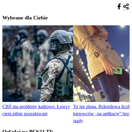
Wybrane dla Ciebie
CBŚ ma problemy kadrowe. Łowcy
To już plaga. Rekordowa liczb
cieni pilnie poszukiwani
kierowców „na aplikację” bez 
jazdy
Oglądaj na PCh24 TV