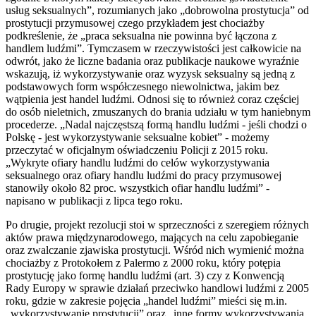
usług seksualnych”, rozumianych jako „dobrowolna prostytucja” od
prostytucji przymusowej czego przykładem jest chociażby
podkreślenie, że „praca seksualna nie powinna być łączona z
handlem ludźmi”. Tymczasem w rzeczywistości jest całkowicie na
odwrót, jako że liczne badania oraz publikacje naukowe wyraźnie
wskazują, iż wykorzystywanie oraz wyzysk seksualny są jedną z
podstawowych form współczesnego niewolnictwa, jakim bez
wątpienia jest handel ludźmi. Odnosi się to również coraz częściej
do osób nieletnich, zmuszanych do brania udziału w tym haniebnym
procederze. „Nadal najczęstszą formą handlu ludźmi - jeśli chodzi o
Polskę - jest wykorzystywanie seksualne kobiet” - możemy
przeczytać w oficjalnym oświadczeniu Policji z 2015 roku.
„Wykryte ofiary handlu ludźmi do celów wykorzystywania
seksualnego oraz ofiary handlu ludźmi do pracy przymusowej
stanowiły około 82 proc. wszystkich ofiar handlu ludźmi” -
napisano w publikacji z lipca tego roku.
Po drugie, projekt rezolucji stoi w sprzeczności z szeregiem różnych
aktów prawa międzynarodowego, mających na celu zapobieganie
oraz zwalczanie zjawiska prostytucji. Wśród nich wymienić można
chociażby z Protokołem z Palermo z 2000 roku, który potępia
prostytucję jako formę handlu ludźmi (art. 3) czy z Konwencją
Rady Europy w sprawie działań przeciwko handlowi ludźmi z 2005
roku, gdzie w zakresie pojęcia „handel ludźmi” mieści się m.in.
„wykorzystywanie prostytucji” oraz „inne formy wykorzystywania