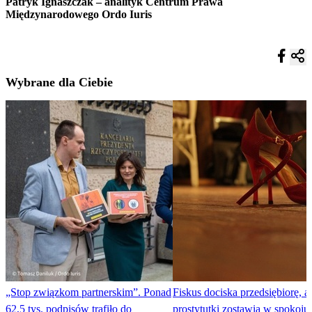
Patryk Ignaszczak – analityk Centrum Prawa
Międzynarodowego Ordo Iuris
Wybrane dla Ciebie
„Stop związkom partnerskim”. Ponad
Fiskus dociska przedsiębiorę, a
62,5 tys. podpisów trafiło do
prostytutki zostawia w spokoju