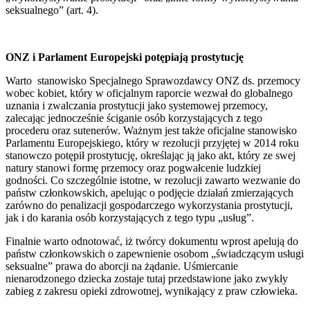
seksualnego” (art. 4).
ONZ i Parlament Europejski potępiają prostytucję
Warto stanowisko Specjalnego Sprawozdawcy ONZ ds. przemocy
wobec kobiet, który w oficjalnym raporcie wezwał do globalnego
uznania i zwalczania prostytucji jako systemowej przemocy,
zalecając jednocześnie ściganie osób korzystających z tego
procederu oraz sutenerów. Ważnym jest także oficjalne stanowisko
Parlamentu Europejskiego, który w rezolucji przyjętej w 2014 roku
stanowczo potępił prostytucję, określając ją jako akt, który ze swej
natury stanowi formę przemocy oraz pogwałcenie ludzkiej
godności. Co szczególnie istotne, w rezolucji zawarto wezwanie do
państw członkowskich, apelując o podjęcie działań zmierzających
zarówno do penalizacji gospodarczego wykorzystania prostytucji,
jak i do karania osób korzystających z tego typu „usług”.
Finalnie warto odnotować, iż twórcy dokumentu wprost apelują do
państw członkowskich o zapewnienie osobom „świadczącym usługi
seksualne” prawa do aborcji na żądanie. Uśmiercanie
nienarodzonego dziecka zostaje tutaj przedstawione jako zwykły
zabieg z zakresu opieki zdrowotnej, wynikający z praw człowieka.