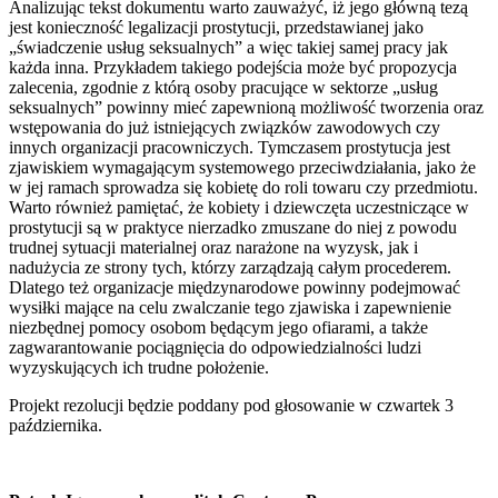
Analizując tekst dokumentu warto zauważyć, iż jego główną tezą
jest konieczność legalizacji prostytucji, przedstawianej jako
„świadczenie usług seksualnych” a więc takiej samej pracy jak
każda inna. Przykładem takiego podejścia może być propozycja
zalecenia, zgodnie z którą osoby pracujące w sektorze „usług
seksualnych” powinny mieć zapewnioną możliwość tworzenia oraz
wstępowania do już istniejących związków zawodowych czy
innych organizacji pracowniczych. Tymczasem prostytucja jest
zjawiskiem wymagającym systemowego przeciwdziałania, jako że
w jej ramach sprowadza się kobietę do roli towaru czy przedmiotu.
Warto również pamiętać, że kobiety i dziewczęta uczestniczące w
prostytucji są w praktyce nierzadko zmuszane do niej z powodu
trudnej sytuacji materialnej oraz narażone na wyzysk, jak i
nadużycia ze strony tych, którzy zarządzają całym procederem.
Dlatego też organizacje międzynarodowe powinny podejmować
wysiłki mające na celu zwalczanie tego zjawiska i zapewnienie
niezbędnej pomocy osobom będącym jego ofiarami, a także
zagwarantowanie pociągnięcia do odpowiedzialności ludzi
wyzyskujących ich trudne położenie.
Projekt rezolucji będzie poddany pod głosowanie w czwartek 3
października.