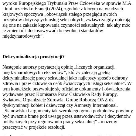
wyroku Europejskiego Trybunału Praw Człowieka w sprawie M.A.
i inni przeciwko Francji (2024), zgodnie z którym na władzach
krajowych spoczywa „obowiązek stałego przeglądu swoich
przepisów dotyczących usług seksualnych, zwłaszcza gdy opierają
się one na zakazie kupowania czynności seksualnych, tak aby móc
je zmieniać i dostosowywać do ewolucji standardów
międzynarodowych”.
Dekryminalizacja prostytucji?
Następnie autorzy przytaczają opinię „licznych organizacji
międzynarodowych i ekspertów”, którzy zalecają „pełną
dekryminalizację pracy seksualnej jako najlepszy sposób ochrony
zdrowia i praw człowieka osób świadczących usługi seksualne”. W
tym kontekście przywołuje się oficjalne dokumenty i oświadczenia
wydawane przez Komisarza Praw Człowieka Rady Europy,
Światową Organizację Zdrowia, Grupę Roboczą ONZ ds.
dyskryminacji kobiet i dziewcząt czy Amnesty International.
„Stanowiska i argumenty tak szerokiego grona podmiotów powinny
być uważnie brane pod uwagę przez ustawodawców i decydentów
politycznych przy regulowaniu pracy seksualnej” - możemy
przeczytać w projekcie rezolucji.