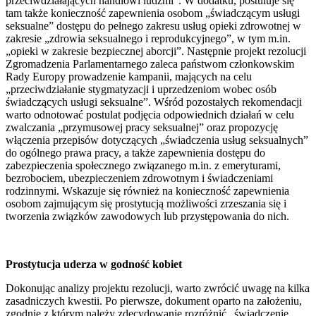
przeciwdziałających handlowi ludźmi”. W dodatku, postuluje się
tam także konieczność zapewnienia osobom „świadczącym usługi
seksualne” dostępu do pełnego zakresu usług opieki zdrowotnej w
zakresie „zdrowia seksualnego i reprodukcyjnego”, w tym m.in.
„opieki w zakresie bezpiecznej aborcji”. Następnie projekt rezolucji
Zgromadzenia Parlamentarnego zaleca państwom członkowskim
Rady Europy prowadzenie kampanii, mających na celu
„przeciwdziałanie stygmatyzacji i uprzedzeniom wobec osób
świadczących usługi seksualne”. Wśród pozostałych rekomendacji
warto odnotować postulat podjęcia odpowiednich działań w celu
zwalczania „przymusowej pracy seksualnej” oraz propozycję
włączenia przepisów dotyczących „świadczenia usług seksualnych”
do ogólnego prawa pracy, a także zapewnienia dostępu do
zabezpieczenia społecznego związanego m.in. z emeryturami,
bezrobociem, ubezpieczeniem zdrowotnym i świadczeniami
rodzinnymi. Wskazuje się również na konieczność zapewnienia
osobom zajmującym się prostytucją możliwości zrzeszania się i
tworzenia związków zawodowych lub przystępowania do nich.
Prostytucja uderza w godność kobiet
Dokonując analizy projektu rezolucji, warto zwrócić uwagę na kilka
zasadniczych kwestii. Po pierwsze, dokument oparto na założeniu,
zgodnie z którym należy zdecydowanie rozróżnić „świadczenie