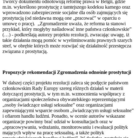
Twórcy dokumentu odnotowują reformę prawa w Belgii, gdzie
m.in. wykreślono prostytucję z tamtejszego kodeksu karnego oraz
wprowadzono zabezpieczenie socjalne dla osób zajmujących się
prostytucją (od niedawna mogą one „pracować” w oparciu o
umowę o pracę). „Zgromadzenie uważa, że reforma ta stanowi
przykład, który mogłyby naśladować inne państwa członkowskie”
(…) - podkreślają autorzy projektu rezolucji, zwracając uwagę, iż
takie działania mogą pomóc w wyeliminowaniu prawnych szarych
stref, w obrębie których może rozwijać się działalność przestępcza
związana z prostytucją.
Propozycje rekomendacji Zgromadzenia odnośnie prostytucji
W dalszej części projektu rezolucji zaleca się podjęcie państwom
członkowskim Rady Europy szereg różnych działań w materii
dotyczącej prostytucji, w tym m.in. wzmocnienia współpracy z
organizacjami społeczeństwa obywatelskiego reprezentującymi
„osoby świadczące usługi seksualne” oraz organizacjami
zapewniającymi wsparcie osobom „świadczącym usługi seksualne”
i ofiarom handlu ludźmi. Ponadto, w ocenie autorów wskazane
organizacje powinny brać udział w konsultacjach oraz w
„opracowywaniu, wdrażaniu, monitorowaniu i ewaluacji polityk
mających wpływ na pracę seksualną, a także polityk