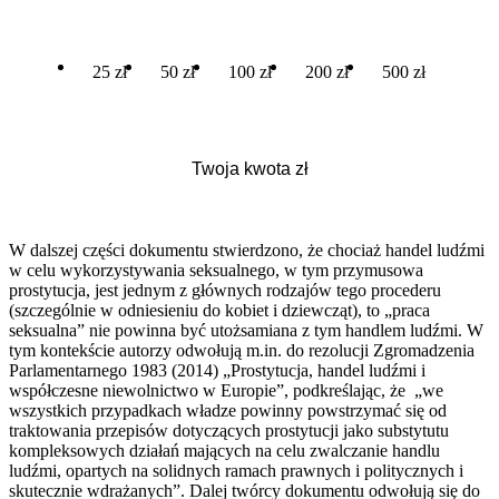
25 zł
50 zł
100 zł
200 zł
500 zł
W dalszej części dokumentu stwierdzono, że chociaż handel ludźmi
w celu wykorzystywania seksualnego, w tym przymusowa
prostytucja, jest jednym z głównych rodzajów tego procederu
(szczególnie w odniesieniu do kobiet i dziewcząt), to „praca
seksualna” nie powinna być utożsamiana z tym handlem ludźmi. W
tym kontekście autorzy odwołują m.in. do rezolucji Zgromadzenia
Parlamentarnego 1983 (2014) „Prostytucja, handel ludźmi i
współczesne niewolnictwo w Europie”, podkreślając, że „we
wszystkich przypadkach władze powinny powstrzymać się od
traktowania przepisów dotyczących prostytucji jako substytutu
kompleksowych działań mających na celu zwalczanie handlu
ludźmi, opartych na solidnych ramach prawnych i politycznych i
skutecznie wdrażanych”. Dalej twórcy dokumentu odwołują się do