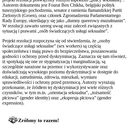
Autorem dokumentu jest Fourat Ben Chikha, belgijski polityk
tunezyjskiego pochodzenia, senator z ramienia flamandzkiej Partii
Zielonych (Groen), oraz członek Zgromadzenia Parlamentarnego
Rady Europy, określający się jako „dumny queerowy muzułmanin”.
W rezolucji zawarto szereg uwag oraz zaleceń związanych z
sytuacją i prawami „osób świadczących usługi seksualne”.
Projekt rezolucji rozpoczyna się od stwierdzenia, że „osoby
świadczące usługi seksualne” (sex workers) są częścią
społeczeństwa i mają prawo do bezpieczeństwa, poszanowania
godności i ochrony przed dyskryminacją. Zaznacza się tam również,
iż spotykają się one ze stygmatyzacją i marginalizacją, są
szczególnie narażone na przemoc i wykorzystywanie oraz
doświadczają wysokiego poziomu dyskryminacji w dostępie do
edukacji, zatrudnienia, zdrowia, mieszkań, wymiaru
sprawiedliwości i ochrony przed przemocą. Autorzy wyrażają
przekonanie, że źródłem tej dyskryminacji jest wiele różnych
czynników, w tym m.in. „orientacja seksualna”, „tożsamość
płciowa” (gender identity) oraz „ekspresja płciowa” (gender
expression).
Zróbmy to razem!