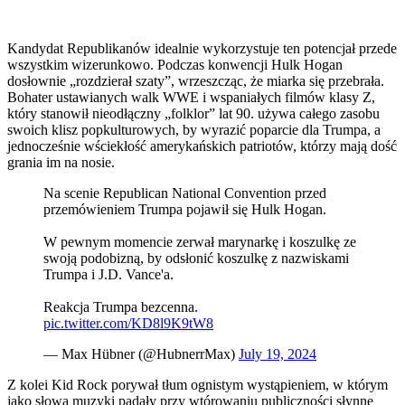
Kandydat Republikanów idealnie wykorzystuje ten potencjał przede
wszystkim wizerunkowo. Podczas konwencji Hulk Hogan
dosłownie „rozdzierał szaty”, wrzeszcząc, że miarka się przebrała.
Bohater ustawianych walk WWE i wspaniałych filmów klasy Z,
który stanowił nieodłączny „folklor” lat 90. używa całego zasobu
swoich klisz popkulturowych, by wyrazić poparcie dla Trumpa, a
jednocześnie wściekłość amerykańskich patriotów, którzy mają dość
grania im na nosie.
Na scenie Republican National Convention przed
przemówieniem Trumpa pojawił się Hulk Hogan.
W pewnym momencie zerwał marynarkę i koszulkę ze
swoją podobizną, by odsłonić koszulkę z nazwiskami
Trumpa i J.D. Vance'a.
Reakcja Trumpa bezcenna.
pic.twitter.com/KD8l9K9tW8
— Max Hübner (@HubnerrMax)
July 19, 2024
Z kolei Kid Rock porywał tłum ognistym wystąpieniem, w którym
jako słowa muzyki padały przy wtórowaniu publiczności słynne