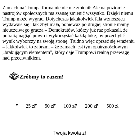
Zamach na Trumpa formalnie nic nie zmienił. Ale na poziomie
nastrojów społecznych ma szansę zmienić wszystko. Dzięki niemu
Trump może wygrać. Dotychczas jakakolwiek fala wznosząca
wydawała się i tak zbyt mała, ponieważ po drugiej stronie mamy
nieuczciwego gracza – Demokratów, którzy już raz pokazali, że
potrafią nagiąć prawo i wykorzystać każdą lukę, by przechylić
wynik wyborczy na swoją stronę. Trudno więc oprzeć się wrażeniu
– jakkolwiek to zabrzmi – że zamach jest tym opatrznościowym
„brakującym elementem”, który daje Trumpowi realną przewagę
nad przeciwnikiem.
Zróbmy to razem!
25 zł
50 zł
100 zł
200 zł
500 zł