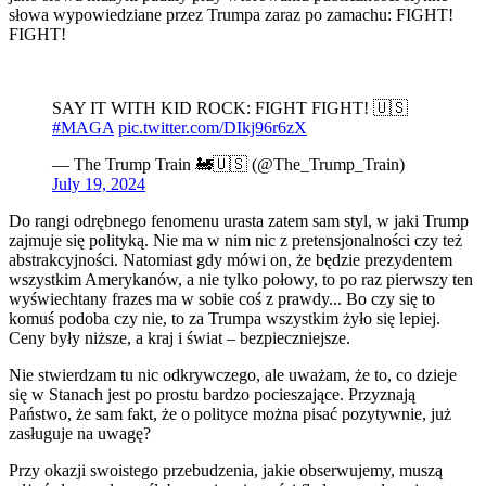
słowa wypowiedziane przez Trumpa zaraz po zamachu: FIGHT!
FIGHT!
SAY IT WITH KID ROCK: FIGHT FIGHT! 🇺🇸
#MAGA
pic.twitter.com/DIkj96r6zX
— The Trump Train 🚂🇺🇸 (@The_Trump_Train)
July 19, 2024
Do rangi odrębnego fenomenu urasta zatem sam styl, w jaki Trump
zajmuje się polityką. Nie ma w nim nic z pretensjonalności czy też
abstrakcyjności. Natomiast gdy mówi on, że będzie prezydentem
wszystkim Amerykanów, a nie tylko połowy, to po raz pierwszy ten
wyświechtany frazes ma w sobie coś z prawdy... Bo czy się to
komuś podoba czy nie, to za Trumpa wszystkim żyło się lepiej.
Ceny były niższe, a kraj i świat – bezpieczniejsze.
Nie stwierdzam tu nic odkrywczego, ale uważam, że to, co dzieje
się w Stanach jest po prostu bardzo pocieszające. Przyznają
Państwo, że sam fakt, że o polityce można pisać pozytywnie, już
zasługuje na uwagę?
Przy okazji swoistego przebudzenia, jakie obserwujemy, muszą