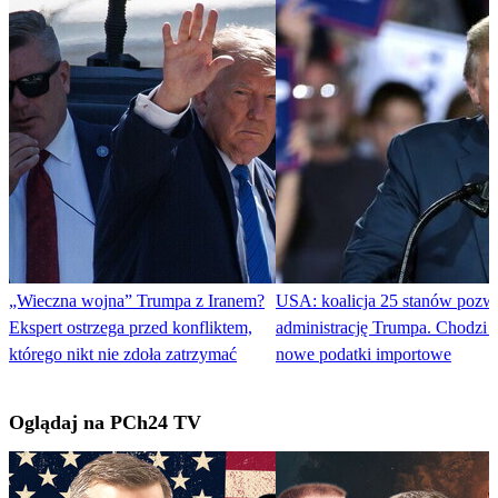
„Wieczna wojna” Trumpa z Iranem?
USA: koalicja 25 stanów pozw
Ekspert ostrzega przed konfliktem,
administrację Trumpa. Chodzi o 
którego nikt nie zdoła zatrzymać
nowe podatki importowe
Oglądaj na PCh24 TV