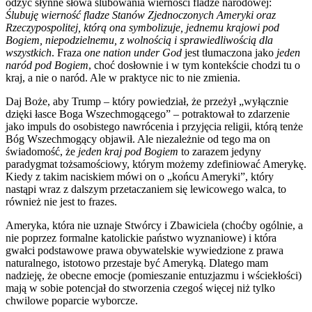
odżyć słynne słowa ślubowania wierności fladze narodowej:
Ślubuję wierność fladze Stanów Zjednoczonych Ameryki oraz
Rzeczypospolitej, którą ona symbolizuje, jednemu krajowi pod
Bogiem, niepodzielnemu, z wolnością i sprawiedliwością dla
wszystkich
. Fraza
one nation under God
jest tłumaczona jako
jeden
naród pod Bogiem
, choć dosłownie i w tym kontekście chodzi tu o
kraj, a nie o naród. Ale w praktyce nic to nie zmienia.
Daj Boże, aby Trump – który powiedział, że przeżył „wyłącznie
dzięki łasce Boga Wszechmogącego” – potraktował to zdarzenie
jako impuls do osobistego nawrócenia i przyjęcia religii, którą tenże
Bóg Wszechmogący objawił. Ale niezależnie od tego ma on
świadomość, że
jeden kraj pod Bogiem
to zarazem jedyny
paradygmat tożsamościowy, którym możemy zdefiniować Amerykę.
Kiedy z takim naciskiem mówi on o „końcu Ameryki”, który
nastąpi wraz z dalszym przetaczaniem się lewicowego walca, to
również nie jest to frazes.
Ameryka, która nie uznaje Stwórcy i Zbawiciela (choćby ogólnie, a
nie poprzez formalne katolickie państwo wyznaniowe) i która
gwałci podstawowe prawa obywatelskie wywiedzione z prawa
naturalnego, istotowo przestaje być Ameryką. Dlatego mam
nadzieję, że obecne emocje (pomieszanie entuzjazmu i wściekłości)
mają w sobie potencjał do stworzenia czegoś więcej niż tylko
chwilowe poparcie wyborcze.