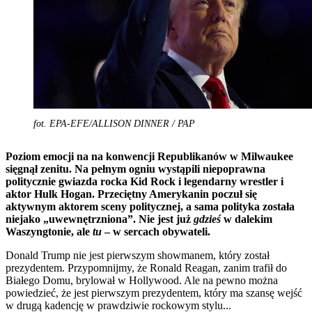
fot. EPA-EFE/ALLISON DINNER / PAP
Poziom emocji na na konwencji Republikanów w Milwaukee
sięgnął zenitu. Na pełnym ogniu wystąpili niepoprawna
politycznie gwiazda rocka Kid Rock i legendarny wrestler i
aktor Hulk Hogan. Przeciętny Amerykanin poczuł się
aktywnym aktorem sceny politycznej, a sama polityka została
niejako „uwewnętrzniona”. Nie jest już
gdzieś
w dalekim
Waszyngtonie, ale
tu
– w sercach obywateli.
Donald Trump nie jest pierwszym showmanem, który został
prezydentem. Przypomnijmy, że Ronald Reagan, zanim trafił do
Białego Domu, brylował w Hollywood. Ale na pewno można
powiedzieć, że jest pierwszym prezydentem, który ma szansę wejść
w drugą kadencję w prawdziwie rockowym stylu...