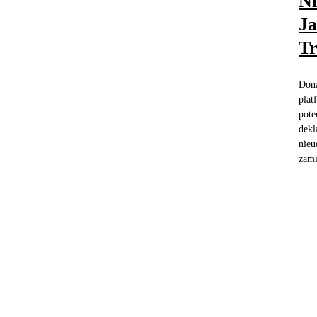
Ni
Ja
T
Dona
plat
pote
dekl
nieu
zami