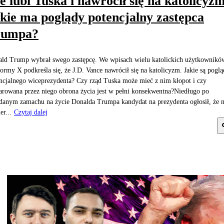
e lubi Tuska i nawrócił się na katolicyzm
kie ma poglądy potencjalny zastępca
rumpa?
ld Trump wybrał swego zastępcę. We wpisach wielu katolickich użytkownikó
formy X podkreśla się, że J.D. Vance nawrócił się na katolicyzm. Jakie są pogl
ncjalnego wiceprezydenta? Czy rząd Tuska może mieć z nim kłopot i czy
arowana przez niego obrona życia jest w pełni konsekwentna?Niedługo po
danym zamachu na życie Donalda Trumpa kandydat na prezydenta ogłosił, że n
er...
Czytaj dalej