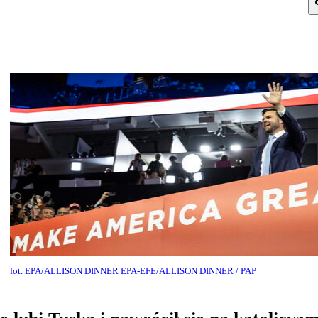
fot. EPA/ALLISON DINNER EPA-EFE/ALLISON DINNER / PAP