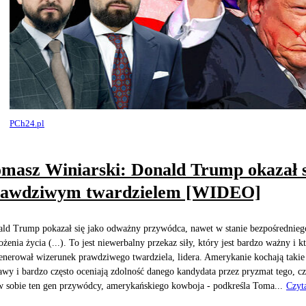
PCh24.pl
masz Winiarski: Donald Trump okazał s
rawdziwym twardzielem [WIDEO]
ld Trump pokazał się jako odważny przywódca, nawet w stanie bezpośrednieg
ożenia życia (...). To jest niewerbalny przekaz siły, który jest bardzo ważny i k
nerował wizerunek prawdziwego twardziela, lidera. Amerykanie kochają takie
awy i bardzo często oceniają zdolność danego kandydata przez pryzmat tego, c
 sobie ten gen przywódcy, amerykańskiego kowboja - podkreśla Toma...
Czyt
j