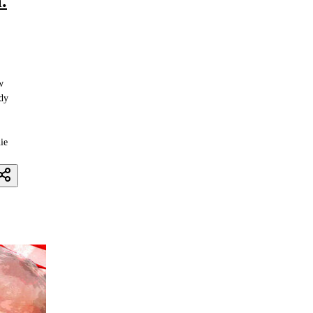
.
w
ądy
ie