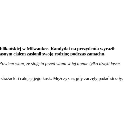
blikańskiej w Milwaukee. Kandydat na prezydenta wyraził
łasnym ciałem zasłonił swoją rodzinę podczas zamachu.
Powiem wam, że stoję tu przed wami w tej arenie tylko dzięki łasce
żacki i całując jego kask. Mężczyzna, gdy zaczęły padać strzały,