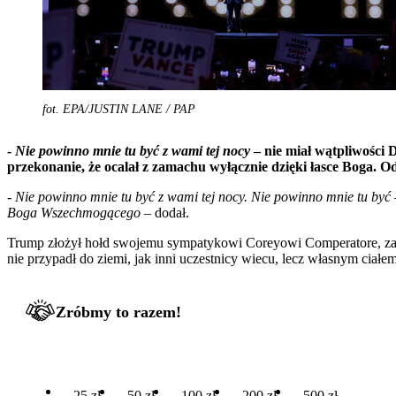
fot. EPA/JUSTIN LANE / PAP
-
Nie powinno mnie tu być z wami tej nocy
– nie miał wątpliwości
przekonanie, że ocalał z zamachu wyłącznie dzięki łasce Boga. 
-
Nie powinno mnie tu być z wami tej nocy. Nie powinno mnie tu być
Boga Wszechmogącego
– dodał.
Trump złożył hołd swojemu sympatykowi Coreyowi Comperatore, zabit
nie przypadł do ziemi, jak inni uczestnicy wiecu, lecz własnym ciałem 
Zróbmy to razem!
25 zł
50 zł
100 zł
200 zł
500 zł