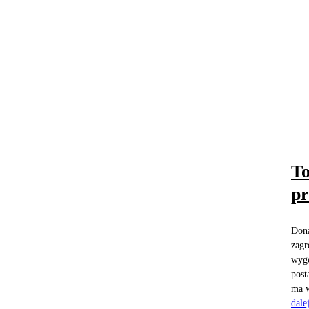
To
p
Dona
zagr
wyge
post
ma w
dale