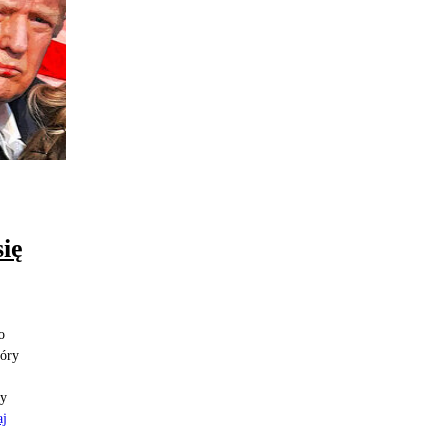
ię
o
tóry
zy
aj