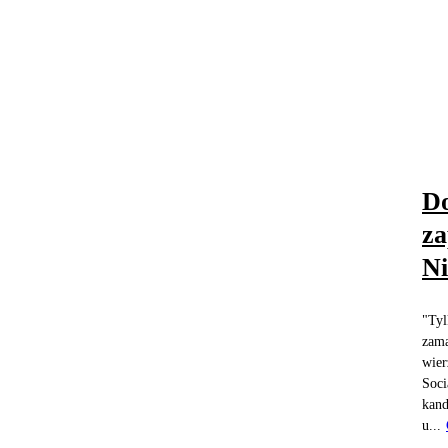
Do
za
Ni
"Tyl
zama
wier
Soci
kand
u...