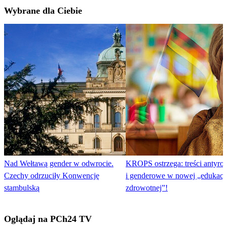
Wybrane dla Ciebie
Nad Wełtawą gender w odwrocie.
KROPS ostrzega: treści antyro
Czechy odrzuciły Konwencję
i genderowe w nowej „edukacj
stambulską
zdrowotnej”!
Oglądaj na PCh24 TV