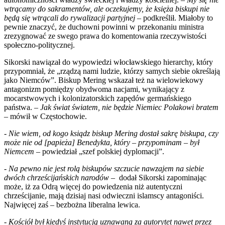
wtrącamy do sakramentów, ale oczekujemy, że księża biskupi nie
będą się wtrącali do rywalizacji partyjnej –
podkreślił. Miałoby to
pewnie znaczyć, że duchowni powinni w przekonaniu ministra
zrezygnować ze swego prawa do komentowania rzeczywistości
społeczno-politycznej.
Sikorski nawiązał do wypowiedzi włocławskiego hierarchy, który
przypomniał, że „rządzą nami ludzie, którzy samych siebie określają
jako Niemców”. Biskup Mering wskazał też na wielowiekowy
antagonizm pomiędzy obydwoma nacjami, wynikający z
mocarstwowych i kolonizatorskich zapędów germańskiego
państwa. –
Jak świat światem, nie będzie Niemiec Polakowi bratem
– mówił w Częstochowie.
-
Nie wiem, od kogo ksiądz biskup Mering dostał sakrę biskupa, czy
może nie od [papieża] Benedykta, który – przypominam – był
Niemcem
– powiedział „szef polskiej dyplomacji”.
- Na pewno nie jest rolą biskupów szczucie nawzajem na siebie
dwóch chrześcijańskich narodów –
dodał Sikorski zapominając
może, iż za Odrą więcej do powiedzenia niż autentyczni
chrześcijanie, mają dzisiaj nasi odwieczni islamscy antagoniści.
Najwięcej zaś – bezbożna liberalna lewica.
-
Kościół był kiedyś instytucją uznawaną za autorytet nawet przez