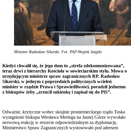
Minister Radosław Sikorski. Fot. PAP/Wojtek Jargiło
Kiedyś chwalił się, że jego dom to „strefa zdekomunizowana”,
teraz drwi z hierarchy Kościoła w sowieciarskim stylu. Mowa o
urzędującym ministrze spraw zagranicznych RP. Radosław
Sikorski, w jednym z poprzednich politycznych wcieleń
minister w rządzie Prawa i Sprawiedliwości, poradził jednemu
z biskupów żeby „zrzucił sukienkę i zapisał się do PiS”.
Odważne, krytyczne wobec skrajnie proniemieckiego rządu Tuska
wystąpienie biskupa Wiesława Meringa na Jasnej Górze wywołało
nerwową reakcję w resorcie odpowiedzialnym za dyplomację.
Ministerstwo Spraw Zagranicznych wystosowało pod adresem