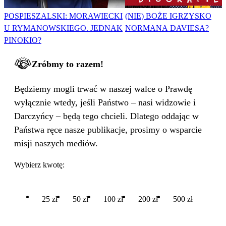
POSPIESZALSKI: MORAWIECKI
(NIE) BOŻE IGRZYSKO
U RYMANOWSKIEGO. JEDNAK
NORMANA DAVIESA?
PINOKIO?
Zróbmy to razem!
Będziemy mogli trwać w naszej walce o Prawdę
wyłącznie wtedy, jeśli Państwo – nasi widzowie i
Darczyńcy – będą tego chcieli. Dlatego oddając w
Państwa ręce nasze publikacje, prosimy o wsparcie
misji naszych mediów.
Wybierz kwotę:
25 zł
50 zł
100 zł
200 zł
500 zł