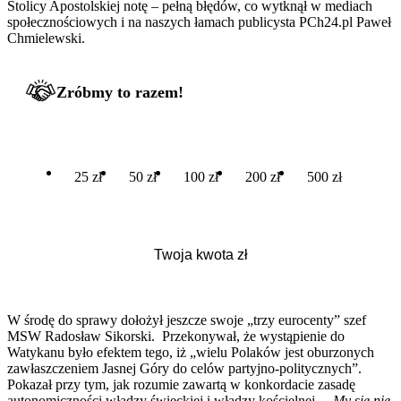
Stolicy Apostolskiej notę – pełną błędów, co wytknął w mediach
społecznościowych i na naszych łamach publicysta PCh24.pl Paweł
Chmielewski.
Zróbmy to razem!
25 zł
50 zł
100 zł
200 zł
500 zł
W środę do sprawy dołożył jeszcze swoje „trzy eurocenty” szef
MSW Radosław Sikorski. Przekonywał, że wystąpienie do
Watykanu było efektem tego, iż „wielu Polaków jest oburzonych
zawłaszczeniem Jasnej Góry do celów partyjno-politycznych”.
Pokazał przy tym, jak rozumie zawartą w konkordacie zasadę
autonomiczności władzy świeckiej i władzy kościelnej. –
My się nie