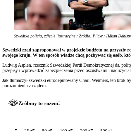
Szwedzka policja, zdjęcie ilustracyjne / Źródło: Flickr / Håkan Dahlst
Szwedzki rząd zaproponował w projekcie budżetu na przyszły ro
swojego kraju. W ten sposób władze chcą pozbywać się osób, któ
Ludwig Asplen, rzecznik Szwedzkiej Partii Demokratycznej ds. poli
przepisy i wprowadzić zabezpieczenia przed oszustwami i nadużycia
Jak tłumaczył szwedzki eurodeputowany Charli Weimers, ten krok był
porozumieniu z rządem.
Zróbmy to razem!
25 zł
50 zł
100 zł
200 zł
500 zł