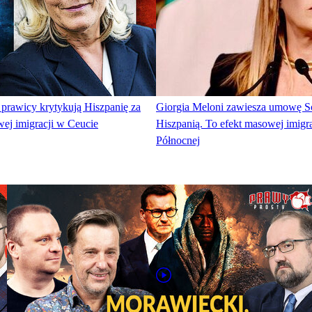
y prawicy krytykują Hiszpanię za
Giorgia Meloni zawiesza umowę S
ej imigracji w Ceucie
Hiszpanią. To efekt masowej imigra
Północnej