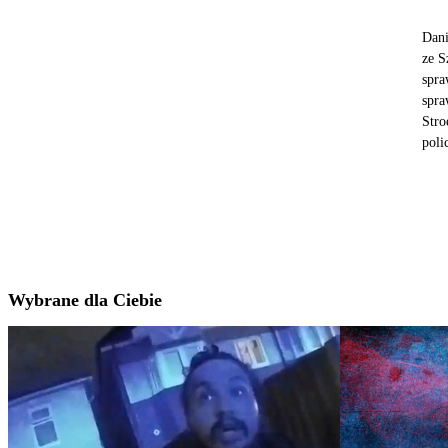
Dani
ze S
spra
spra
Stro
polic
Wybrane dla Ciebie