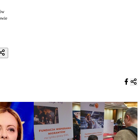
gów
rowie