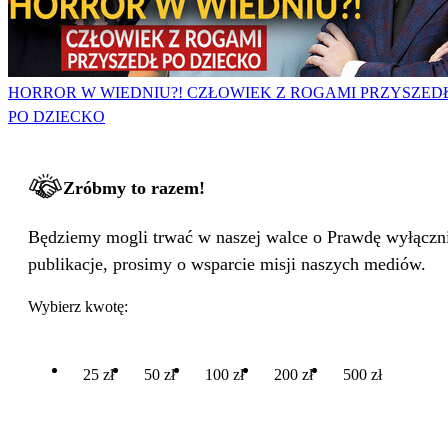
HORROR W WIEDNIU?! CZŁOWIEK Z ROGAMI PRZYSZED
PO DZIECKO
Zróbmy to razem!
Będziemy mogli trwać w naszej walce o Prawdę wyłącznie
publikacje, prosimy o wsparcie misji naszych mediów.
Wybierz kwotę:
25 zł
50 zł
100 zł
200 zł
500 zł