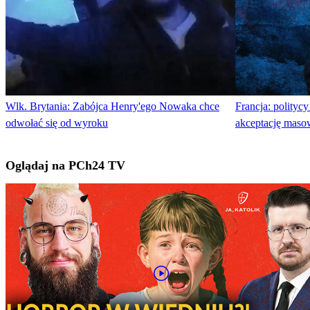
Wlk. Brytania: Zabójca Henry'ego Nowaka chce
Francja: polityc
odwołać się od wyroku
akceptację masow
Oglądaj na PCh24 TV