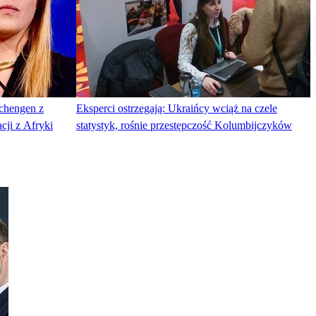
chengen z
Eksperci ostrzegają: Ukraińcy wciąż na czele
cji z Afryki
statystyk, rośnie przestępczość Kolumbijczyków