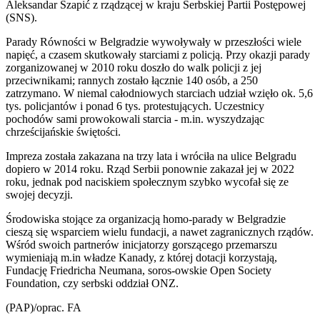
Aleksandar Szapić z rządzącej w kraju Serbskiej Partii Postępowej
(SNS).
Parady Równości w Belgradzie wywoływały w przeszłości wiele
napięć, a czasem skutkowały starciami z policją. Przy okazji parady
zorganizowanej w 2010 roku doszło do walk policji z jej
przeciwnikami; rannych zostało łącznie 140 osób, a 250
zatrzymano. W niemal całodniowych starciach udział wzięło ok. 5,6
tys. policjantów i ponad 6 tys. protestujących. Uczestnicy
pochodów sami prowokowali starcia - m.in. wyszydzając
chrześcijańskie świętości.
Impreza została zakazana na trzy lata i wróciła na ulice Belgradu
dopiero w 2014 roku. Rząd Serbii ponownie zakazał jej w 2022
roku, jednak pod naciskiem społecznym szybko wycofał się ze
swojej decyzji.
Środowiska stojące za organizacją homo-parady w Belgradzie
cieszą się wsparciem wielu fundacji, a nawet zagranicznych rządów.
Wśród swoich partnerów inicjatorzy gorszącego przemarszu
wymieniają m.in władze Kanady, z której dotacji korzystają,
Fundację Friedricha Neumana, soros-owskie Open Society
Foundation, czy serbski oddział ONZ.
(PAP)/oprac. FA