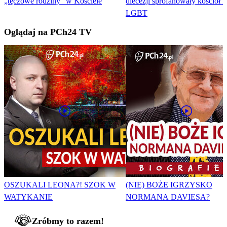
„tęczowe rodziny” w Kościele
diecezji sprofanowały kościół f
LGBT
Oglądaj na PCh24 TV
OSZUKALI LEONA?! SZOK W
(NIE) BOŻE IGRZYSKO
WATYKANIE
NORMANA DAVIESA?
Zróbmy to razem!