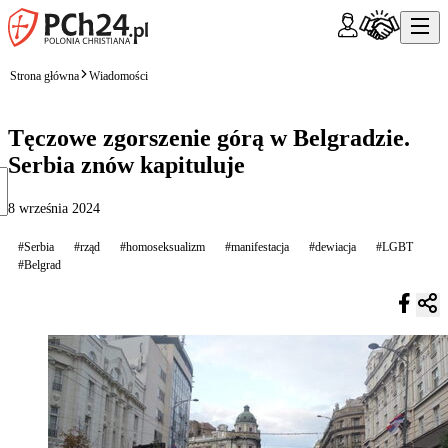
Strona główna
Wiadomości
Tęczowe zgorszenie górą w Belgradzie.
Serbia znów kapituluje
8 września 2024
#Serbia
#rząd
#homoseksualizm
#manifestacja
#dewiacja
#LGBT
#Belgrad