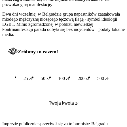
prowokacyjną manifestację.
Dwa dni wcześniej w Belgradzie grupa napastników zaatakowała
młodego mężczyznę niosącego tęczową flagę - symbol ideologii
LGBT. Mimo zgromadzonej w pobliżu niewielkiej
kontrmanifestacji parada odbyła się bez incydentów - podały lokalne
media.
Zróbmy to razem!
25 zł
50 zł
100 zł
200 zł
500 zł
Imprezie publicznie sprzeciwił się za to burmistrz Belgradu