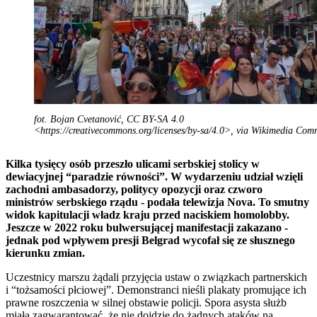
fot. Bojan Cvetanović, CC BY-SA 4.0
<https://creativecommons.org/licenses/by-sa/4.0>, via Wikimedia Co
Kilka tysięcy osób przeszło ulicami serbskiej stolicy w
dewiacyjnej “paradzie równości”. W wydarzeniu udział wzięli
zachodni ambasadorzy, politycy opozycji oraz czworo
ministrów serbskiego rządu - podała telewizja Nova. To smutny
widok kapitulacji władz kraju przed naciskiem homolobby.
Jeszcze w 2022 roku bulwersującej manifestacji zakazano -
jednak pod wpływem presji Belgrad wycofał się ze słusznego
kierunku zmian.
Uczestnicy marszu żądali przyjęcia ustaw o związkach partnerskich
i “tożsamości płciowej”. Demonstranci nieśli plakaty promujące ich
prawne roszczenia w silnej obstawie policji. Spora asysta służb
miała zagwarantować, że nie dojdzie do żadnych ataków na