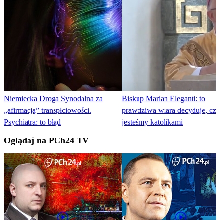
Niemiecka Droga Synodalna za
Biskup Marian Eleganti: to
„afirmacją” transpłciowości.
prawdziwa wiara decyduje, czy
Psychiatra: to błąd
jesteśmy katolikami
Oglądaj na PCh24 TV