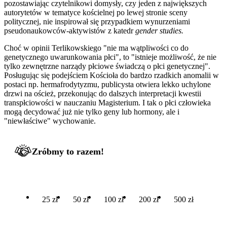
pozostawiając czytelnikowi domysły, czy jeden z największych
autorytetów w tematyce kościelnej po lewej stronie sceny
politycznej, nie inspirował się przypadkiem wynurzeniami
pseudonaukowców-aktywistów z katedr
gender studies.
Choć w opinii Terlikowskiego "nie ma wątpliwości co do
genetycznego uwarunkowania płci", to "istnieje możliwość, że nie
tylko zewnętrzne narządy płciowe świadczą o płci genetycznej".
Posługując się podejściem Kościoła do bardzo rzadkich anomalii w
postaci np. hermafrodytyzmu, publicysta otwiera lekko uchylone
drzwi na oścież, przekonując do dalszych interpretacji kwestii
transpłciowości w nauczaniu Magisterium. I tak o płci człowieka
mogą decydować już nie tylko geny lub hormony, ale i
"niewłaściwe" wychowanie.
Zróbmy to razem!
25 zł
50 zł
100 zł
200 zł
500 zł