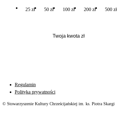
25 zł
50 zł
100 zł
200 zł
500 zł
Regulamin
Polityka prywatności
© Stowarzyszenie Kultury Chrześcijańskiej im. ks. Piotra Skargi