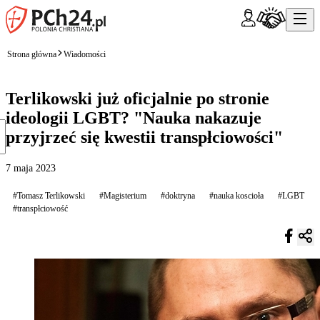
Strona główna
Wiadomości
Terlikowski już oficjalnie po stronie
ideologii LGBT? "Nauka nakazuje
przyjrzeć się kwestii transpłciowości"
7 maja 2023
#Tomasz Terlikowski
#Magisterium
#doktryna
#nauka koscioła
#LGBT
#transpłciowość