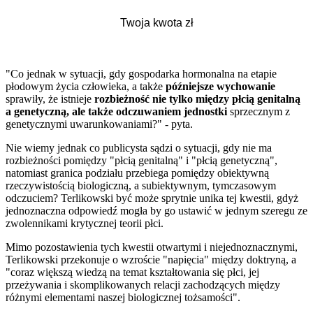
"Co jednak w sytuacji, gdy gospodarka hormonalna na etapie
płodowym życia człowieka, a także
późniejsze wychowanie
sprawiły, że istnieje
rozbieżność nie tylko między płcią genitalną
a genetyczną, ale także odczuwaniem jednostki
sprzecznym z
genetycznymi uwarunkowaniami?" - pyta.
Nie wiemy jednak co publicysta sądzi o sytuacji, gdy nie ma
rozbieżności pomiędzy "płcią genitalną" i "płcią genetyczną",
natomiast granica podziału przebiega pomiędzy obiektywną
rzeczywistością biologiczną, a subiektywnym, tymczasowym
odczuciem? Terlikowski być może sprytnie unika tej kwestii, gdyż
jednoznaczna odpowiedź mogła by go ustawić w jednym szeregu ze
zwolennikami krytycznej teorii płci.
Mimo pozostawienia tych kwestii otwartymi i niejednoznacznymi,
Terlikowski przekonuje o wzroście "napięcia" między doktryną, a
"coraz większą wiedzą na temat kształtowania się płci, jej
przeżywania i skomplikowanych relacji zachodzących między
różnymi elementami naszej biologicznej tożsamości".