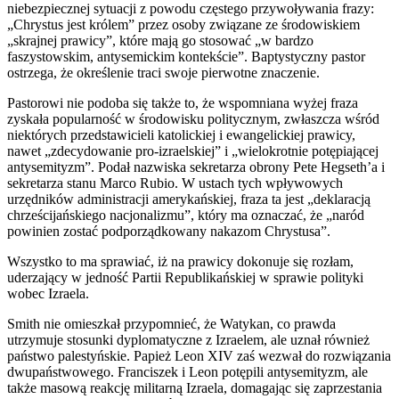
niebezpiecznej sytuacji z powodu częstego przywoływania frazy:
„Chrystus jest królem” przez osoby związane ze środowiskiem
„skrajnej prawicy”, które mają go stosować „w bardzo
faszystowskim, antysemickim kontekście”. Baptystyczny pastor
ostrzega, że określenie traci swoje pierwotne znaczenie.
Pastorowi nie podoba się także to, że wspomniana wyżej fraza
zyskała popularność w środowisku politycznym, zwłaszcza wśród
niektórych przedstawicieli katolickiej i ewangelickiej prawicy,
nawet „zdecydowanie pro-izraelskiej” i „wielokrotnie potępiającej
antysemityzm”. Podał nazwiska sekretarza obrony Pete Hegseth’a i
sekretarza stanu Marco Rubio. W ustach tych wpływowych
urzędników administracji amerykańskiej, fraza ta jest „deklaracją
chrześcijańskiego nacjonalizmu”, który ma oznaczać, że „naród
powinien zostać podporządkowany nakazom Chrystusa”.
Wszystko to ma sprawiać, iż na prawicy dokonuje się rozłam,
uderzający w jedność Partii Republikańskiej w sprawie polityki
wobec Izraela.
Smith nie omieszkał przypomnieć, że Watykan, co prawda
utrzymuje stosunki dyplomatyczne z Izraelem, ale uznał również
państwo palestyńskie. Papież Leon XIV zaś wezwał do rozwiązania
dwupaństwowego. Franciszek i Leon potępili antysemityzm, ale
także masową reakcję militarną Izraela, domagając się zaprzestania