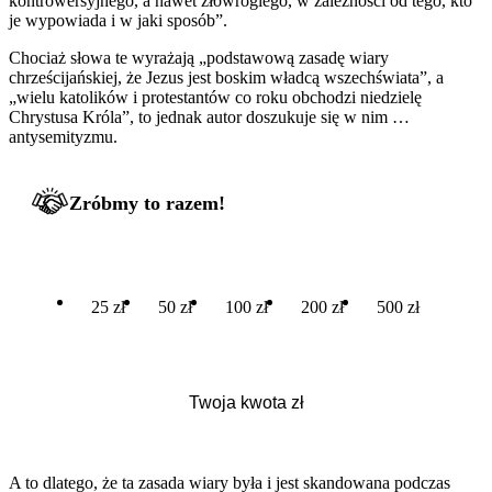
kontrowersyjnego, a nawet złowrogiego, w zależności od tego, kto
je wypowiada i w jaki sposób”.
Chociaż słowa te wyrażają „podstawową zasadę wiary
chrześcijańskiej, że Jezus jest boskim władcą wszechświata”, a
„wielu katolików i protestantów co roku obchodzi niedzielę
Chrystusa Króla”, to jednak autor doszukuje się w nim …
antysemityzmu.
Zróbmy to razem!
25 zł
50 zł
100 zł
200 zł
500 zł
A to dlatego, że ta zasada wiary była i jest skandowana podczas