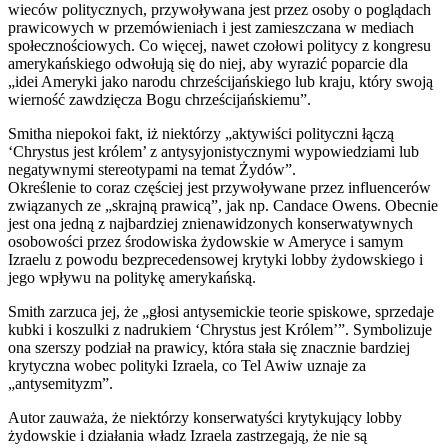
wieców politycznych, przywoływana jest przez osoby o poglądach
prawicowych w przemówieniach i jest zamieszczana w mediach
społecznościowych. Co więcej, nawet czołowi politycy z kongresu
amerykańskiego odwołują się do niej, aby wyrazić poparcie dla
„idei Ameryki jako narodu chrześcijańskiego lub kraju, który swoją
wierność zawdzięcza Bogu chrześcijańskiemu”.
Smitha niepokoi fakt, iż niektórzy „aktywiści polityczni łączą
‘Chrystus jest królem’ z antysyjonistycznymi wypowiedziami lub
negatywnymi stereotypami na temat Żydów”.
Określenie to coraz częściej jest przywoływane przez influencerów
związanych ze „skrajną prawicą”, jak np. Candace Owens. Obecnie
jest ona jedną z najbardziej znienawidzonych konserwatywnych
osobowości przez środowiska żydowskie w Ameryce i samym
Izraelu z powodu bezprecedensowej krytyki lobby żydowskiego i
jego wpływu na politykę amerykańską.
Smith zarzuca jej, że „głosi antysemickie teorie spiskowe, sprzedaje
kubki i koszulki z nadrukiem ‘Chrystus jest Królem’”. Symbolizuje
ona szerszy podział na prawicy, która stała się znacznie bardziej
krytyczna wobec polityki Izraela, co Tel Awiw uznaje za
„antysemityzm”.
Autor zauważa, że niektórzy konserwatyści krytykujący lobby
żydowskie i działania władz Izraela zastrzegają, że nie są