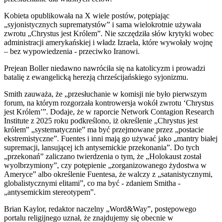
Kobieta opublikowała na X wiele postów, potępiając
„syjonistycznych suprematystów” i sama wielokrotnie używała
zwrotu „Chrystus jest Królem”. Nie szczędziła słów krytyki wobec
administracji amerykańskiej i władz Izraela, które wywołały wojnę
– bez wypowiedzenia - przeciwko Iranowi.
Prejean Boller niedawno nawróciła się na katolicyzm i prowadzi
batalię z ewangelicką herezją chrześcijańskiego syjonizmu.
Smith zauważa, że „przesłuchanie w komisji nie było pierwszym
forum, na którym rozgorzała kontrowersja wokół zwrotu ‘Chrystus
jest Królem’”. Dodaje, że w raporcie Network Contagion Research
Institute z 2025 roku podkreślono, iż określenie „Chrystus jest
królem” „systematycznie” ma być przejmowane przez „postacie
ekstremistyczne”. Fuentes i inni mają go używać jako „mantry białej
supremacji, lansującej ich antysemickie przekonania”. Do tych
„przekonań” zaliczano twierdzenia o tym, że „Holokaust został
wyolbrzymiony”, czy potępienie „zorganizowanego żydostwa w
Ameryce” albo określenie Fuentesa, że walczy z „satanistycznymi,
globalistycznymi elitami”, co ma być - zdaniem Smitha -
„antysemickim stereotypem”.
Brian Kaylor, redaktor naczelny „Word&Way”, postępowego
portalu religijnego uznał, że znajdujemy się obecnie w