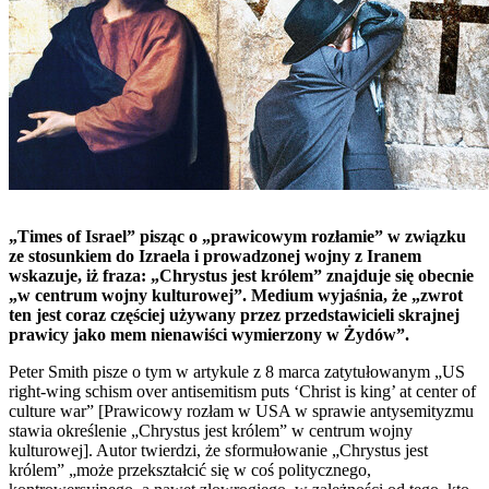
„Times of Israel” pisząc o „prawicowym rozłamie” w związku
ze stosunkiem do Izraela i prowadzonej wojny z Iranem
wskazuje, iż fraza: „Chrystus jest królem” znajduje się obecnie
„w centrum wojny kulturowej”. Medium wyjaśnia, że „zwrot
ten jest coraz częściej używany przez przedstawicieli skrajnej
prawicy jako mem nienawiści wymierzony w Żydów”.
Peter Smith pisze o tym w artykule z 8 marca zatytułowanym „US
right-wing schism over antisemitism puts ‘Christ is king’ at center of
culture war” [Prawicowy rozłam w USA w sprawie antysemityzmu
stawia określenie „Chrystus jest królem” w centrum wojny
kulturowej]. Autor twierdzi, że sformułowanie „Chrystus jest
królem” „może przekształcić się w coś politycznego,