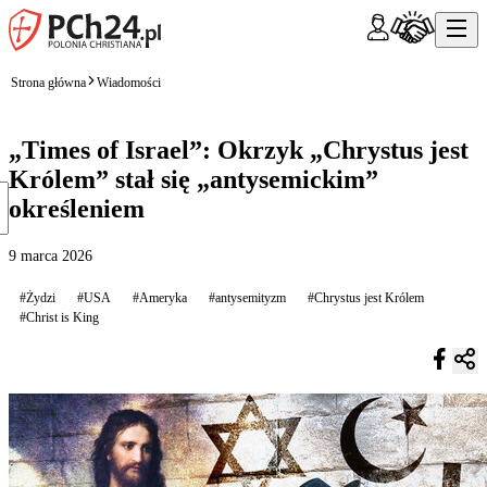
Strona główna
Wiadomości
„Times of Israel”: Okrzyk „Chrystus jest
Królem” stał się „antysemickim”
określeniem
9 marca 2026
#Żydzi
#USA
#Ameryka
#antysemityzm
#Chrystus jest Królem
#Christ is King