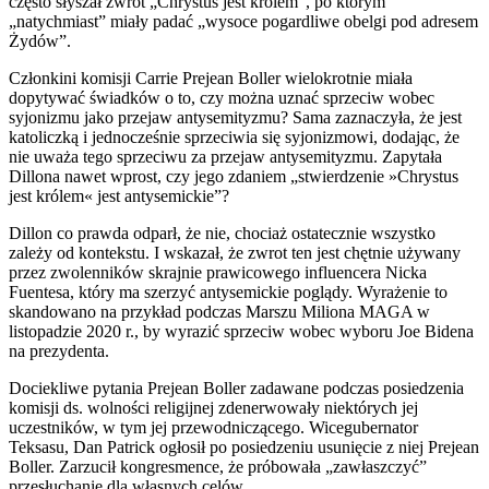
często słyszał zwrot „Chrystus jest królem”, po którym
„natychmiast” miały padać „wysoce pogardliwe obelgi pod adresem
Żydów”.
Członkini komisji Carrie Prejean Boller wielokrotnie miała
dopytywać świadków o to, czy można uznać sprzeciw wobec
syjonizmu jako przejaw antysemityzmu? Sama zaznaczyła, że jest
katoliczką i jednocześnie sprzeciwia się syjonizmowi, dodając, że
nie uważa tego sprzeciwu za przejaw antysemityzmu. Zapytała
Dillona nawet wprost, ​​czy jego zdaniem „stwierdzenie »Chrystus
jest królem« jest antysemickie”?
Dillon co prawda odparł, że nie, chociaż ostatecznie wszystko
zależy od kontekstu. I wskazał, że zwrot ten jest chętnie używany
przez zwolenników skrajnie prawicowego influencera Nicka
Fuentesa, który ma szerzyć antysemickie poglądy. Wyrażenie to
skandowano na przykład podczas Marszu Miliona MAGA w
listopadzie 2020 r., by wyrazić sprzeciw wobec wyboru Joe Bidena
na prezydenta.
Dociekliwe pytania Prejean Boller zadawane podczas posiedzenia
komisji ds. wolności religijnej zdenerwowały niektórych jej
uczestników, w tym jej przewodniczącego. Wicegubernator
Teksasu, Dan Patrick ogłosił po posiedzeniu usunięcie z niej Prejean
Boller. Zarzucił kongresmence, że próbowała „zawłaszczyć”
przesłuchanie dla własnych celów.