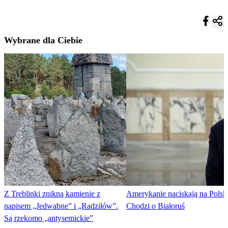
Wybrane dla Ciebie
Z Treblinki znikną kamienie z
Amerykanie naciskają na Polsk
napisem „Jedwabne” i „Radziłów”.
Chodzi o Białoruś
Są rzekomo „antysemickie”