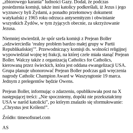
„zbiorowego karania” ludności Gazy. Dodał, że podczas
posiedzenia komisji, także inni katolicy podkreślali, iż Jezus i jego
wyznawcy byli Żydami, a ponadto przełomowy dokument
watykański z 1965 roku odrzuca antysemityzm i obwinianie
wszystkich Żydów, w tym żyjących obecnie, za ukrzyżowanie
Jezusa.
Niemniej stwierdził, że spór szefa komisji z Prejean Boller
„odzwierciedla ‘realny problem bardzo małej grupy w Partii
Republikańskiej’”. Przewodniczący komisji ds. wolności religijnej
wypowiedział wojnę tej frakcji, na której czele miała stanąć Prejean
Boller. Walczy także z organizacją Catholics for Catholics,
kierowaną przez świeckich, która jest oddana ewangelizacji USA.
Grupa planuje uhonorować Prejean Boller podczas gali wręczenia
nagrody Catholic Champion Award w Waszyngtonie 19 marca.
Jednym z prelegentów będzie Owens.
Prejean Boller, informując o zdarzeniu, opublikowała post na X
następującej treści: „Nie spoczniemy, dopóki nie przekształcimy
USA w naród katolicki”, po którym znalazło się sformułowanie:
„Chrystus jest Królem!”.
Źródło: timesofisrael.com
AS