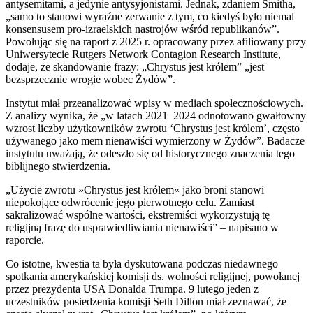
antysemitami, a jedynie antysyjonistami. Jednak, zdaniem Smitha,
„samo to stanowi wyraźne zerwanie z tym, co kiedyś było niemal
konsensusem pro-izraelskich nastrojów wśród republikanów”.
Powołując się na raport z 2025 r. opracowany przez afiliowany przy
Uniwersytecie Rutgers Network Contagion Research Institute,
dodaje, że skandowanie frazy: „Chrystus jest królem” „jest
bezsprzecznie wrogie wobec Żydów”.
Instytut miał przeanalizować wpisy w mediach społecznościowych.
Z analizy wynika, że „w latach 2021–2024 odnotowano gwałtowny
wzrost liczby użytkowników zwrotu ‘Chrystus jest królem’, często
używanego jako mem nienawiści wymierzony w Żydów”. Badacze
instytutu uważają, że odeszło się od historycznego znaczenia tego
biblijnego stwierdzenia.
„Użycie zwrotu »Chrystus jest królem« jako broni stanowi
niepokojące odwrócenie jego pierwotnego celu. Zamiast
sakralizować wspólne wartości, ekstremiści wykorzystują tę
religijną frazę do usprawiedliwiania nienawiści” – napisano w
raporcie.
Co istotne, kwestia ta była dyskutowana podczas niedawnego
spotkania amerykańskiej komisji ds. wolności religijnej, powołanej
przez prezydenta USA Donalda Trumpa. 9 lutego jeden z
uczestników posiedzenia komisji Seth Dillon miał zeznawać, że