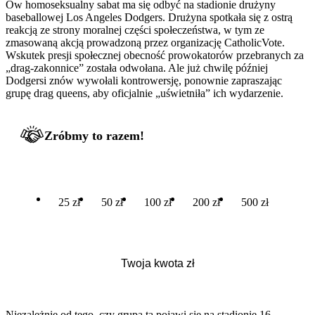
Ów homoseksualny sabat ma się odbyć na stadionie drużyny
baseballowej Los Angeles Dodgers. Drużyna spotkała się z ostrą
reakcją ze strony moralnej części społeczeństwa, w tym ze
zmasowaną akcją prowadzoną przez organizację CatholicVote.
Wskutek presji społecznej obecność prowokatorów przebranych za
„drag-zakonnice” została odwołana. Ale już chwilę później
Dodgersi znów wywołali kontrowersję, ponownie zapraszając
grupę drag queens, aby oficjalnie „uświetniła” ich wydarzenie.
Zróbmy to razem!
25 zł
50 zł
100 zł
200 zł
500 zł
Niezależnie od tego, czy grupa ta pojawi się na stadionie 16