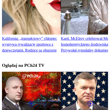
Kalifornia: „transpłciowy” chłopiec
Kard. McElroy celebrował Msz
wygrywa rywalizację sportową z
homoheretyckiego środowiska.
dziewczętami. Rodzice są oburzeni
Przywołał synodalny dokument
Oglądaj na PCh24 TV