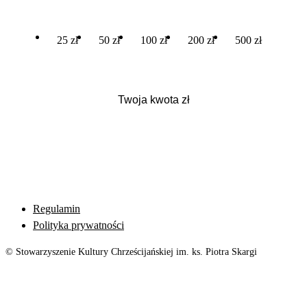
25 zł
50 zł
100 zł
200 zł
500 zł
Regulamin
Polityka prywatności
© Stowarzyszenie Kultury Chrześcijańskiej im. ks. Piotra Skargi