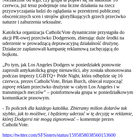
czerwca, już teraz podejmuje ona liczne działania na rzecz
przyzwyczajania ludzi do oglądania w przestrzeni publicznej
obscenicznych scen i strojów gloryfikujących grzech przeciwko
naturze i zaburzenia seksualne.
Katolicka organizacja CatholicVote dynamicznie przystąpiła do
akcji PR-owej przeciwko Dodgersom, zbierając duże środki na
uderzenie w prowadzącą deprawacyjną działalność drużynę.
Działacze zaplanowali kampanię reklamową zachęcającą do
bojkotu.
„Po tym, jak Los Angeles Dodgers w poniedziałek ponownie
zaprosili antykatolicką grupę nienawiści, aby została uhonorowana
podczas imprezy LGBTQ+ Pride Night, która odbędzie się 16
czerwca, prezes CatholicVote, Brian Burch, obiecał rozpocząć
zaporę
reklam przeciwko drużynie w całym Los Angeles i w
transmisjach meczów” – poinformowała grupa w poniedziałkowym
komunikacie prasowym.
-
To policzek dla każdego katolika. Zbieramy milion dolarów tak
szybko, jak to możliwe, i będziemy uderzać w tę decyzję w reklamie,
której Dodgersi nie mogą zignorować
– komentuje prezes
CatholicVote.
https://twitter.com/SFSisters/status/1595858038560153600