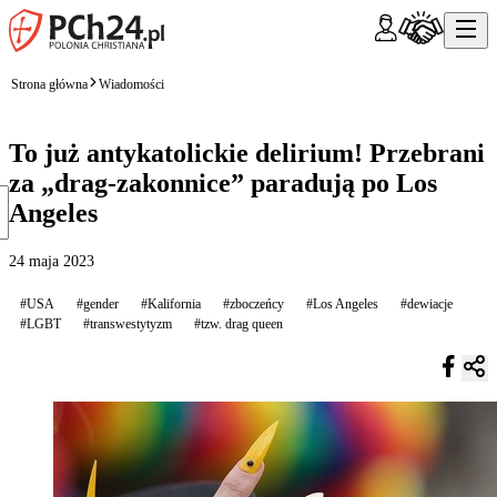
Strona główna
Wiadomości
To już antykatolickie delirium! Przebrani
za „drag-zakonnice” paradują po Los
Angeles
24 maja 2023
#USA
#gender
#Kalifornia
#zboczeńcy
#Los Angeles
#dewiacje
#LGBT
#transwestytyzm
#tzw. drag queen