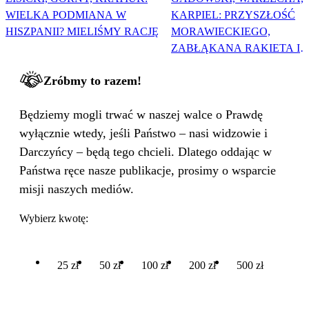
WIELKA PODMIANA W
KARPIEL: PRZYSZŁOŚĆ
HISZPANII? MIELIŚMY RACJĘ
MORAWIECKIEGO,
ZABŁĄKANA RAKIETA I
WIELKA PODMIANA
Zróbmy to razem!
Będziemy mogli trwać w naszej walce o Prawdę
wyłącznie wtedy, jeśli Państwo – nasi widzowie i
Darczyńcy – będą tego chcieli. Dlatego oddając w
Państwa ręce nasze publikacje, prosimy o wsparcie
misji naszych mediów.
Wybierz kwotę:
25 zł
50 zł
100 zł
200 zł
500 zł