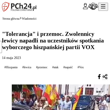
Strona główna
Wiadomości
"Tolerancja" i przemoc. Zwolennicy
lewicy napadli na uczestników spotkania
wyborczego hiszpańskiej partii VOX
14 maja 2023
#Hiszpania
#lewica
#przemoc
#atak
#napaść
#Vox