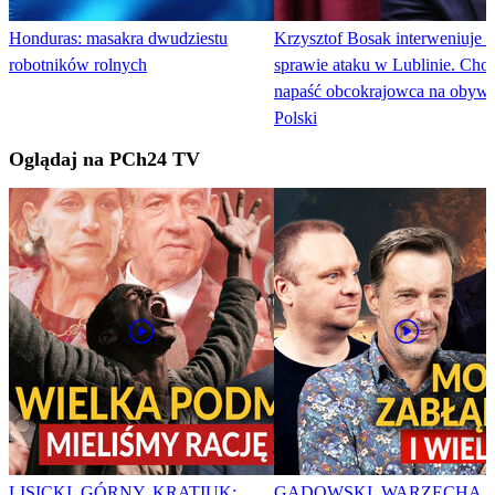
Honduras: masakra dwudziestu
Krzysztof Bosak interweniuje 
robotników rolnych
sprawie ataku w Lublinie. Chod
napaść obcokrajowca na obywa
Polski
Oglądaj na PCh24 TV
LISICKI, GÓRNY, KRATIUK:
GADOWSKI, WARZECHA,