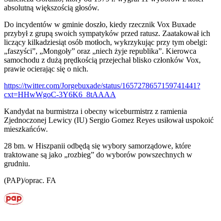
absolutną większością głosów.
Do incydentów w gminie doszło, kiedy rzecznik Vox Buxade
przybył z grupą swoich sympatyków przed ratusz. Zaatakował ich
liczący kilkadziesiąt osób motłoch, wykrzykując przy tym obelgi:
„faszyści”, „Mongoły” oraz „niech żyje republika”. Kierowca
samochodu z dużą prędkością przejechał blisko członków Vox,
prawie ocierając się o nich.
https://twitter.com/Jorgebuxade/status/1657278657159741441?
cxt=HHwWgoC-3Y6K6_8tAAAA
Kandydat na burmistrza i obecny wiceburmistrz z ramienia
Zjednoczonej Lewicy (IU) Sergio Gomez Reyes usiłował uspokoić
mieszkańców.
28 bm. w Hiszpanii odbędą się wybory samorządowe, które
traktowane są jako „rozbieg” do wyborów powszechnych w
grudniu.
(PAP)/oprac. FA