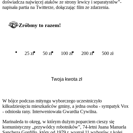
doświadcza najwięcej ataków ze strony lewicy i separatystów”-
napisała partia na Twitterze, dołączając film ze zdarzenia.
Zróbmy to razem!
25 zł
50 zł
100 zł
200 zł
500 zł
W bójce podczas mityngu wyborczego uczestniczyło
kilkudziesięciu mieszkańców gminy, a jedna osoba - sympatyk Vox
- odniosła rany. Interweniowała Gwardia Cywilna.
Marinaleda to okręg, w którym dużym poparciem cieszy się
komunistyczny „przywódcy robotników”, 74-letni Juana Manuela
Sancheza Gordillo, który od 1979 r. wygrał 11 wyborów z kolei