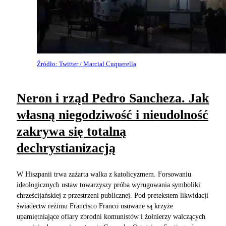
Źródło: Twitter / Marcial Cuquerella
Neron i rząd Pedro Sancheza. Jak
własną niegodziwość i nieudolność
zakrywa się totalną
dechrystianizacją
W Hiszpanii trwa zażarta walka z katolicyzmem. Forsowaniu
ideologicznych ustaw towarzyszy próba wyrugowania symboliki
chrześcijańskiej z przestrzeni publicznej. Pod pretekstem likwidacji
świadectw reżimu Francisco Franco usuwane są krzyże
upamiętniające ofiary zbrodni komunistów i żołnierzy walczących