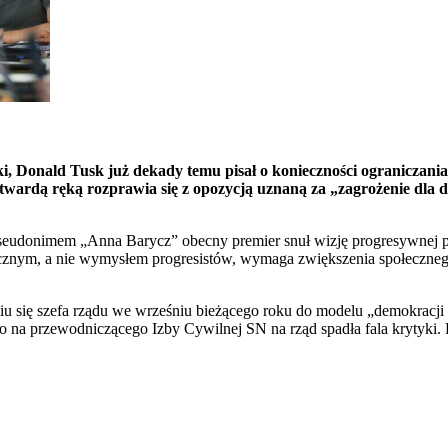
, Donald Tusk już dekady temu pisał o konieczności ograniczani
twardą ręką rozprawia się z opozycją uznaną za „zagrożenie dla 
od pseudonimem „Anna Barycz” obecny premier snuł wizję progresywnej
cznym, a nie wymysłem progresistów, wymaga zwiększenia społecznego
iu się szefa rządu we wrześniu bieżącego roku do modelu „demokracji
 na przewodniczącego Izby Cywilnej SN na rząd spadła fala krytyki.