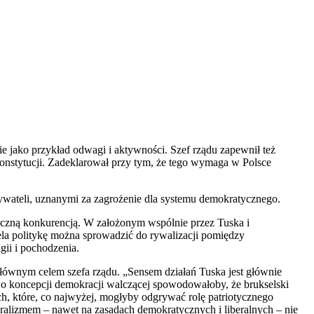
ie jako przykład odwagi i aktywności. Szef rządu zapewnił też
onstytucji. Zadeklarował przy tym, że tego wymaga w Polsce
ywateli, uznanymi za zagrożenie dla systemu demokratycznego.
tyczną konkurencją. W założonym wspólnie przez Tuska i
la politykę można sprowadzić do rywalizacji pomiędzy
ii i pochodzenia.
głównym celem szefa rządu. „Sensem działań Tuska jest głównie
o koncepcji demokracji walczącej spowodowałoby, że brukselski
ch, które, co najwyżej, mogłyby odgrywać rolę patriotycznego
iberalizmem – nawet na zasadach demokratycznych i liberalnych – nie