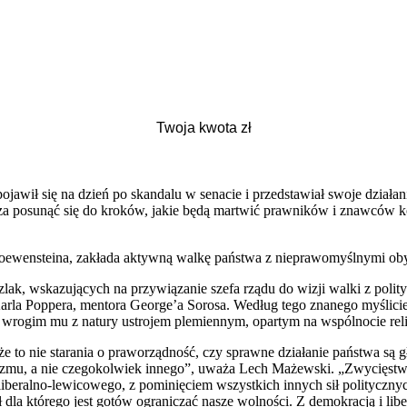
awił się na dzień po skandalu w senacie i przedstawiał swoje działan
erza posunąć się do kroków, jakie będą martwić prawników i znawców k
 Loewensteina, zakłada aktywną walkę państwa z nieprawomyślnymi ob
zlak, wskazujących na przywiązanie szefa rządu do wizji walki z poli
la Poppera, mentora George’a Sorosa. Według tego znanego myślicie
rogim mu z natury ustrojem plemiennym, opartym na wspólnocie relig
e to nie starania o praworządność, czy sprawne działanie państwa są 
lizmu, a nie czegokolwiek innego”, uważa Lech Mażewski. „Zwycięstw
 liberalno-lewicowego, z pominięciem wszystkich innych sił polityczny
ał dla którego jest gotów ograniczać nasze wolności. Z demokracją i l