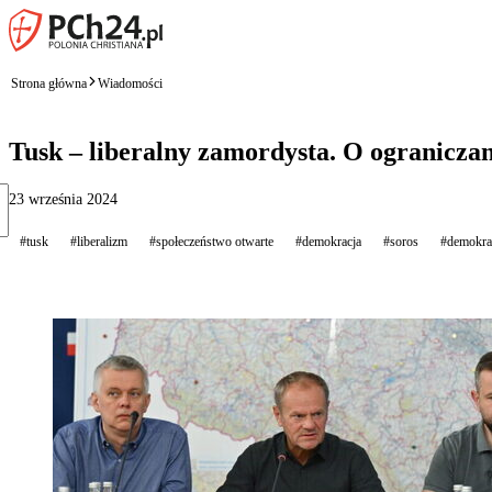
Strona główna
Wiadomości
Tusk – liberalny zamordysta. O ograniczan
23 września 2024
#tusk
#liberalizm
#społeczeństwo otwarte
#demokracja
#soros
#demokra