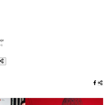
uje
 i