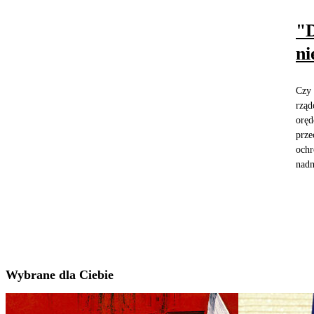
"D
ni
Czy 
rząd
oręd
prze
ochr
nadm
Wybrane dla Ciebie