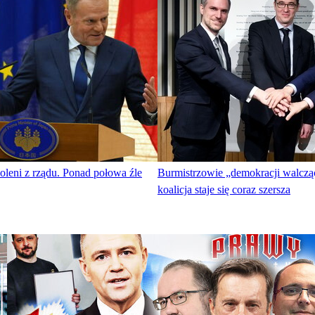
leni z rządu. Ponad połowa źle
Burmistrzowie „demokracji walczą
koalicja staje się coraz szersza