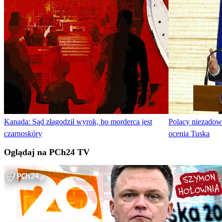
Kanada: Sąd złagodził wyrok, bo morderca jest
Polacy niezadowo
czarnoskóry
ocenia Tuska
Oglądaj na PCh24 TV