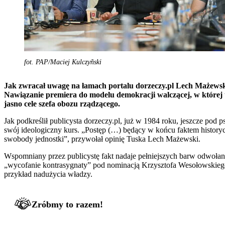
fot. PAP/Maciej Kulczyñski
Jak zwracał uwagę na łamach portalu dorzeczy.pl Lech Mażewski
Nawiązanie premiera do modelu demokracji walczącej, w której 
jasno cele szefa obozu rządzącego.
Jak podkreślił publicysta dorzeczy.pl, już w 1984 roku, jeszcze p
swój ideologiczny kurs. „Postęp (…) będący w końcu faktem history
swobody jednostki”, przywołał opinię Tuska Lech Mażewski.
Wspomniany przez publicystę fakt nadaje pełniejszych barw odwołan
„wycofanie kontrasygnaty” pod nominacją Krzysztofa Wesołowskiego
przykład nadużycia władzy.
Zróbmy to razem!