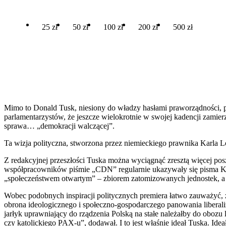
25 zł
50 zł
100 zł
200 zł
500 zł
Mimo to Donald Tusk, niesiony do władzy hasłami praworządności, poj
parlamentarzystów, że jeszcze wielokrotnie w swojej kadencji zami
sprawa… „demokracji walczącej”.
Ta wizja polityczna, stworzona przez niemieckiego prawnika Karla
Z redakcyjnej przeszłości Tuska można wyciągnąć zresztą więcej pos
współpracowników piśmie „CDN” regularnie ukazywały się pisma Kar
„społeczeństwem otwartym” – zbiorem zatomizowanych jednostek, a w
Wobec podobnych inspiracji politycznych premiera łatwo zauważyć, ż
obrona ideologicznego i społeczno-gospodarczego panowania libera
jarłyk uprawniający do rządzenia Polską na stałe należałby do obozu
czy katolickiego PAX-u”, dodawał. I to jest właśnie ideał Tuska. Ide