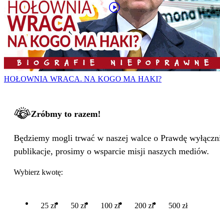
HOŁOWNIA WRACA. NA KOGO MA HAKI?
Zróbmy to razem!
Będziemy mogli trwać w naszej walce o Prawdę wyłącznie
publikacje, prosimy o wsparcie misji naszych mediów.
Wybierz kwotę:
25 zł
50 zł
100 zł
200 zł
500 zł