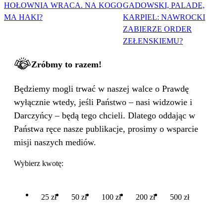
HOŁOWNIA WRACA. NA KOGO
GADOWSKI, PALADE,
MA HAKI?
KARPIEL: NAWROCKI
ZABIERZE ORDER
ZEŁENSKIEMU?
Zróbmy to razem!
Będziemy mogli trwać w naszej walce o Prawdę
wyłącznie wtedy, jeśli Państwo – nasi widzowie i
Darczyńcy – będą tego chcieli. Dlatego oddając w
Państwa ręce nasze publikacje, prosimy o wsparcie
misji naszych mediów.
Wybierz kwotę:
25 zł
50 zł
100 zł
200 zł
500 zł