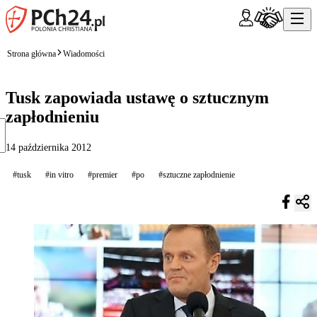
Strona główna
Wiadomości
Tusk zapowiada ustawę o sztucznym
zapłodnieniu
14 października 2012
#tusk
#in vitro
#premier
#po
#sztuczne zapłodnienie