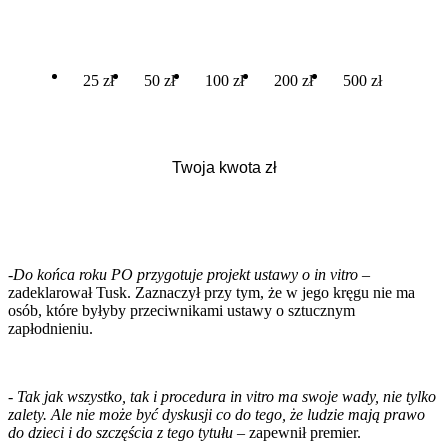
25 zł
50 zł
100 zł
200 zł
500 zł
-
Do końca roku PO przygotuje projekt ustawy o in vitro
–
zadeklarował Tusk. Zaznaczył przy tym, że w jego kręgu nie ma
osób, które byłyby przeciwnikami ustawy o sztucznym
zapłodnieniu.
-
Tak jak wszystko, tak i procedura in vitro ma swoje wady, nie tylko
zalety. Ale nie może być dyskusji co do tego, że ludzie mają prawo
do dzieci i do szczęścia z tego tytułu
– zapewnił premier.