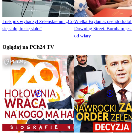
Tusk już wybaczył Zełenskiemu. „Co
Wielka Brytania: pseudo-katoli
się stało, to się stało”
Downing Street. Burnham jest 
od wiary
Oglądaj na PCh24 TV