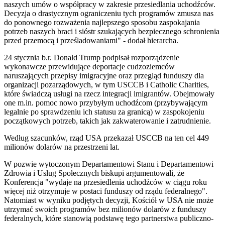
naszych umów o współpracy w zakresie przesiedlania uchodźców.
Decyzja o drastycznym ograniczeniu tych programów zmusza nas
do ponownego rozważenia najlepszego sposobu zaspokajania
potrzeb naszych braci i sióstr szukających bezpiecznego schronienia
przed przemocą i prześladowaniami" - dodał hierarcha.
24 stycznia b.r. Donald Trump podpisał rozporządzenie
wykonawcze przewidujące deportacje cudzoziemców
naruszających przepisy imigracyjne oraz przegląd funduszy dla
organizacji pozarządowych, w tym USCCB i Catholic Charities,
które świadczą usługi na rzecz integracji imigrantów. Obejmowały
one m.in. pomoc nowo przybyłym uchodźcom (przybywającym
legalnie po sprawdzeniu ich statusu za granicą) w zaspokojeniu
początkowych potrzeb, takich jak zakwaterowanie i zatrudnienie.
Według szacunków, rząd USA przekazał USCCB na ten cel 449
milionów dolarów na przestrzeni lat.
W pozwie wytoczonym Departamentowi Stanu i Departamentowi
Zdrowia i Usług Społecznych biskupi argumentowali, że
Konferencja "wydaje na przesiedlenia uchodźców w ciągu roku
więcej niż otrzymuje w postaci funduszy od rządu federalnego".
Natomiast w wyniku podjętych decyzji, Kościół w USA nie może
utrzymać swoich programów bez milionów dolarów z funduszy
federalnych, które stanowią podstawę tego partnerstwa publiczno-