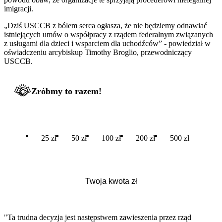
imigracji.
„Dziś USCCB z bólem serca ogłasza, że nie będziemy odnawiać
istniejących umów o współpracy z rządem federalnym związanych
z usługami dla dzieci i wsparciem dla uchodźców” - powiedział w
oświadczeniu arcybiskup Timothy Broglio, przewodniczący
USCCB.
Zróbmy to razem!
25 zł
50 zł
100 zł
200 zł
500 zł
"Ta trudna decyzja jest następstwem zawieszenia przez rząd