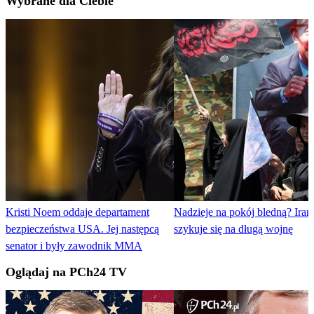
Wybrane dla Ciebie
Kristi Noem oddaje departament
Nadzieje na pokój bledną? Iran
bezpieczeństwa USA. Jej następcą
szykuje się na długą wojnę
senator i były zawodnik MMA
Oglądaj na PCh24 TV