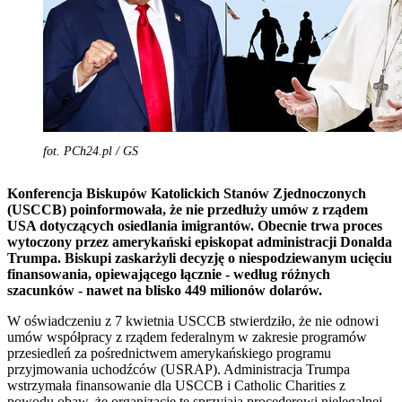
fot. PCh24.pl / GS
Konferencja Biskupów Katolickich Stanów Zjednoczonych
(USCCB) poinformowała, że nie przedłuży umów z rządem
USA dotyczących osiedlania imigrantów. Obecnie trwa proces
wytoczony przez amerykański episkopat administracji Donalda
Trumpa. Biskupi zaskarżyli decyzję o niespodziewanym ucięciu
finansowania, opiewającego łącznie - według różnych
szacunków - nawet na blisko 449 milionów dolarów.
W oświadczeniu z 7 kwietnia USCCB stwierdziło, że nie odnowi
umów współpracy z rządem federalnym w zakresie programów
przesiedleń za pośrednictwem amerykańskiego programu
przyjmowania uchodźców (USRAP). Administracja Trumpa
wstrzymała finansowanie dla USCCB i Catholic Charities z
powodu obaw, że organizacje te sprzyjają procederowi nielegalnej