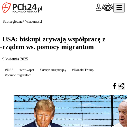
Strona główna
Wiadomości
USA: biskupi zrywają współpracę z
rządem ws. pomocy migrantom
9 kwietnia 2025
#USA
#episkopat
#kryzys migracyjny
#Donald Trump
#pomoc migrantom