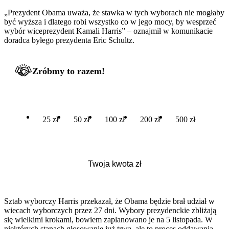
„Prezydent Obama uważa, że stawka w tych wyborach nie mogłaby
być wyższa i dlatego robi wszystko co w jego mocy, by wesprzeć
wybór wiceprezydent Kamali Harris” – oznajmił w komunikacie
doradca byłego prezydenta Eric Schultz.
Zróbmy to razem!
25 zł
50 zł
100 zł
200 zł
500 zł
Sztab wyborczy Harris przekazał, że Obama będzie brał udział w
wiecach wyborczych przez 27 dni. Wybory prezydenckie zbliżają
się wielkimi krokami, bowiem zaplanowano je na 5 listopada. W
niektórych stanach głosowanie już trwa, ale to proces oddawania