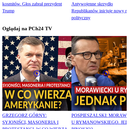
kosmitów. Głos zabrał prezydent
Antywojenne skrzydło
Trump
Republikanów inicjuje nowy r
polityczny
Oglądaj na PCh24 TV
GRZEGORZ GÓRNY:
POSPIESZALSKI: MORAWI
SYJONIŚCI, MASONERIA I
U RYMANOWSKIEGO. JE