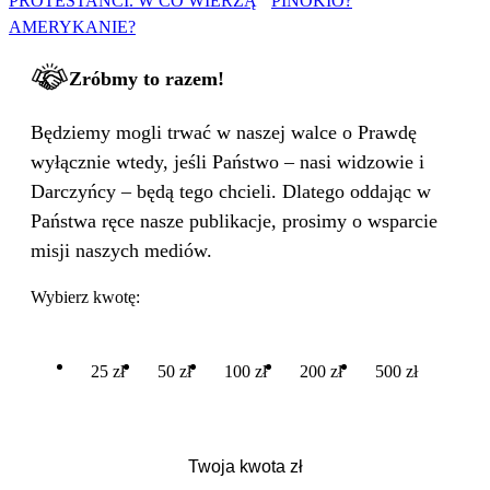
PROTESTANCI. W CO WIERZĄ
PINOKIO?
AMERYKANIE?
Zróbmy to razem!
Będziemy mogli trwać w naszej walce o Prawdę
wyłącznie wtedy, jeśli Państwo – nasi widzowie i
Darczyńcy – będą tego chcieli. Dlatego oddając w
Państwa ręce nasze publikacje, prosimy o wsparcie
misji naszych mediów.
Wybierz kwotę:
25 zł
50 zł
100 zł
200 zł
500 zł