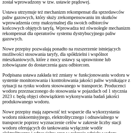
został wprowadzony w tzw. ustawie prądowej.
Ustawa utrzymuje też mechanizm rekompensat dla sprzedawców
paliw gazowych, który służy zrekompensowaniu im skutków
wprowadzenia ceny maksymalnej dla swoich odbiorców
końcowych objętych taryfą. Wprowadza też równolegle mechanizm
rekompensat dla operatorów systemu dystrybucyjnego paliw
gazowych.
Nowe przepisy pozwalają ponadto na rozszerzenie istniejących
możliwości stosowania taryfy, dla spółdzielni i wspólnot
mieszkaniowych, które z mocy ustawy są uprawnione lub
zobowiązane do dostarczenia gazu odbiorcom.
Podpisana ustawa zakłada też zmiany w funkcjonowaniu wodoru w
systemie monitorowania i kontrolowania jakości paliw wynikające z
sytuacji na rynku wodoru stosowanego w transporcie. Producenci
wodoru przeznaczonego do stosowania w pojazdach od 1 stycznia
2023 r. będą objęci obowiązkiem wykonywania badań jakości
produkowanego wodoru.
Nowe przepisy mają zapewnić też wsparcie dla wykorzystania
wodoru niskoemisyjnego, elektrolitycznego i odnawialnego w
transporcie poprzez wyznaczenie celów w zakresie liczby stacji
wodoru oferujących do tankowania wyłącznie wodór