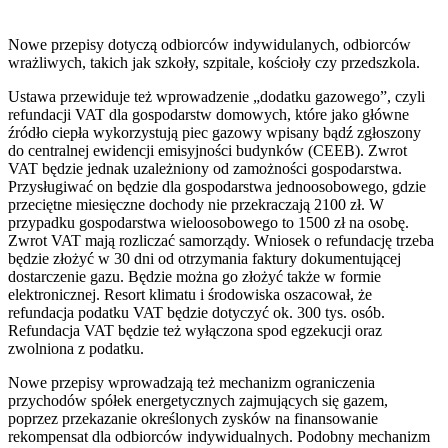
Nowe przepisy dotyczą odbiorców indywidulanych, odbiorców
wrażliwych, takich jak szkoły, szpitale, kościoły czy przedszkola.
Ustawa przewiduje też wprowadzenie „dodatku gazowego”, czyli
refundacji VAT dla gospodarstw domowych, które jako główne
źródło ciepła wykorzystują piec gazowy wpisany bądź zgłoszony
do centralnej ewidencji emisyjności budynków (CEEB). Zwrot
VAT będzie jednak uzależniony od zamożności gospodarstwa.
Przysługiwać on będzie dla gospodarstwa jednoosobowego, gdzie
przeciętne miesięczne dochody nie przekraczają 2100 zł. W
przypadku gospodarstwa wieloosobowego to 1500 zł na osobę.
Zwrot VAT mają rozliczać samorządy. Wniosek o refundację trzeba
będzie złożyć w 30 dni od otrzymania faktury dokumentującej
dostarczenie gazu. Będzie można go złożyć także w formie
elektronicznej. Resort klimatu i środowiska oszacował, że
refundacja podatku VAT będzie dotyczyć ok. 300 tys. osób.
Refundacja VAT będzie też wyłączona spod egzekucji oraz
zwolniona z podatku.
Nowe przepisy wprowadzają też mechanizm ograniczenia
przychodów spółek energetycznych zajmujących się gazem,
poprzez przekazanie określonych zysków na finansowanie
rekompensat dla odbiorców indywidualnych. Podobny mechanizm