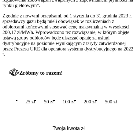
rynku giełdowym”.
Zgodnie z nowymi przepisami, od 1 stycznia do 31 grudnia 2023 r.
sprzedawcy gazu będą mieli obowiązek w rozliczeniach z
odbiorcami końcowymi stosować cenę maksymalną w wysokości
200,17 zł/MWh. Wprowadzono też rozwiązanie, w którym objęte
ustawą grupy odbiorców będę uiszczać opłatę za usługi
dystrybucyjne na poziomie wynikającym z taryfy zatwierdzonej
przez Prezesa URE dla operatora systemu dystrybucyjnego na 2022
r.
Zróbmy to razem!
25 zł
50 zł
100 zł
200 zł
500 zł