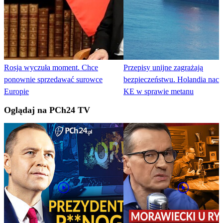
Rosja wyczuła moment. Chce
Przepisy unijne zagrażają
ponownie sprzedawać surowce
bezpieczeństwu. Holandia naci
Europie
KE w sprawie metanu
Oglądaj na PCh24 TV