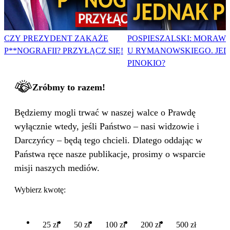
CZY PREZYDENT ZAKAŻE
POSPIESZALSKI: MORAWI
P**NOGRAFII? PRZYŁĄCZ SIĘ!
U RYMANOWSKIEGO. JE
PINOKIO?
Zróbmy to razem!
Będziemy mogli trwać w naszej walce o Prawdę
wyłącznie wtedy, jeśli Państwo – nasi widzowie i
Darczyńcy – będą tego chcieli. Dlatego oddając w
Państwa ręce nasze publikacje, prosimy o wsparcie
misji naszych mediów.
Wybierz kwotę:
25 zł
50 zł
100 zł
200 zł
500 zł