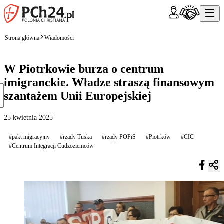
Strona główna
Wiadomości
W Piotrkowie burza o centrum
imigranckie. Władze straszą finansowym
szantażem Unii Europejskiej
25 kwietnia 2025
#pakt migracyjny
#rządy Tuska
#rządy POPiS
#Piotrków
#CIC
#Centrum Integracji Cudzoziemców