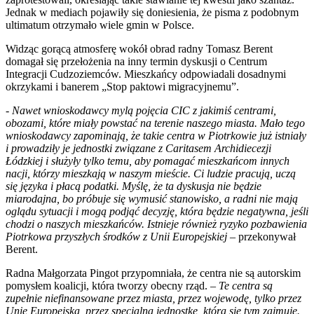
Jednak w mediach pojawiły się doniesienia, że pisma z podobnym
ultimatum otrzymało wiele gmin w Polsce.
Widząc gorącą atmosferę wokół obrad radny Tomasz Berent
domagał się przełożenia na inny termin dyskusji o Centrum
Integracji Cudzoziemców. Mieszkańcy odpowiadali dosadnymi
okrzykami i banerem „Stop paktowi migracyjnemu”.
-
Nawet wnioskodawcy mylą pojęcia CIC z jakimiś centrami,
obozami, które miały powstać na terenie naszego miasta. Mało tego
wnioskodawcy zapominają, że takie centra w Piotrkowie już istniały
i prowadziły je jednostki związane z Caritasem Archidiecezji
Łódzkiej i służyły tylko temu, aby pomagać mieszkańcom innych
nacji, którzy mieszkają w naszym mieście. Ci ludzie pracują, uczą
się języka i płacą podatki. Myślę, że ta dyskusja nie będzie
miarodajna, bo próbuje się wymusić stanowisko, a radni nie mają
oglądu sytuacji i mogą podjąć decyzję, która będzie negatywna, jeśli
chodzi o naszych mieszkańców. Istnieje również ryzyko pozbawienia
Piotrkowa przyszłych środków z Unii Europejskiej
– przekonywał
Berent.
Radna Małgorzata Pingot przypomniała, że centra nie są autorskim
pomysłem koalicji, która tworzy obecny rząd. –
Te centra są
zupełnie niefinansowane przez miasta, przez wojewodę, tylko przez
Unie Europejską, przez specjalną jednostkę, która się tym zajmuje.