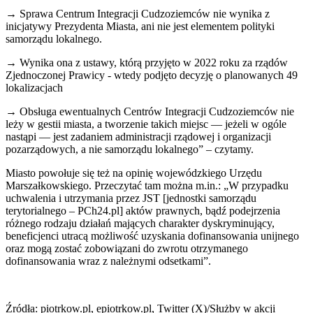
→ Sprawa Centrum Integracji Cudzoziemców nie wynika z
inicjatywy Prezydenta Miasta, ani nie jest elementem polityki
samorządu lokalnego.
→ Wynika ona z ustawy, którą przyjęto w 2022 roku za rządów
Zjednoczonej Prawicy - wtedy podjęto decyzję o planowanych 49
lokalizacjach
→ Obsługa ewentualnych Centrów Integracji Cudzoziemców nie
leży w gestii miasta, a tworzenie takich miejsc — jeżeli w ogóle
nastąpi — jest zadaniem administracji rządowej i organizacji
pozarządowych, a nie samorządu lokalnego” – czytamy.
Miasto powołuje się też na opinię wojewódzkiego Urzędu
Marszałkowskiego. Przeczytać tam można m.in.: „W przypadku
uchwalenia i utrzymania przez JST [jednostki samorządu
terytorialnego – PCh24.pl] aktów prawnych, bądź podejrzenia
różnego rodzaju działań mających charakter dyskryminujący,
beneficjenci utracą możliwość uzyskania dofinansowania unijnego
oraz mogą zostać zobowiązani do zwrotu otrzymanego
dofinansowania wraz z należnymi odsetkami”.
Źródła: piotrkow.pl, epiotrkow.pl, Twitter (X)/Służby w akcji