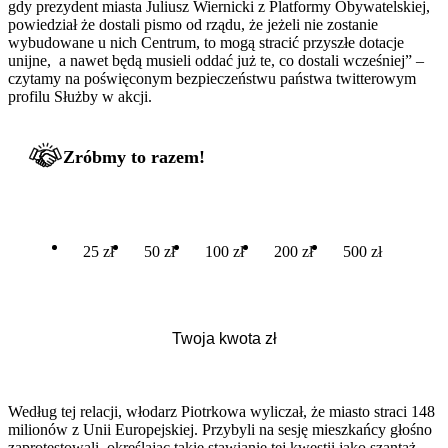
gdy prezydent miasta Juliusz Wiernicki z Platformy Obywatelskiej,
powiedział że dostali pismo od rządu, że jeżeli nie zostanie
wybudowane u nich Centrum, to mogą stracić przyszłe dotacje
unijne, a nawet będą musieli oddać już te, co dostali wcześniej” –
czytamy na poświęconym bezpieczeństwu państwa twitterowym
profilu Służby w akcji.
Zróbmy to razem!
25 zł
50 zł
100 zł
200 zł
500 zł
Według tej relacji, włodarz Piotrkowa wyliczał, że miasto straci 148
milionów z Unii Europejskiej. Przybyli na sesję mieszkańcy głośno
zaprotestowali, określając takie stawianie tej kwestii jako szantaż.