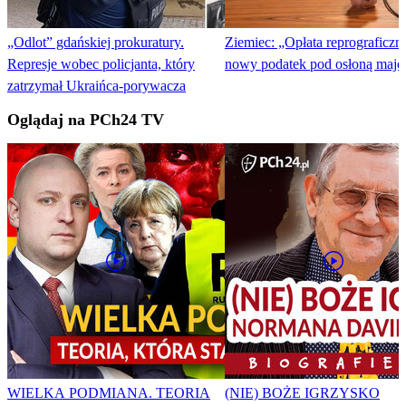
„Odlot” gdańskiej prokuratury.
Ziemiec: „Opłata reprograficzn
Represje wobec policjanta, który
nowy podatek pod osłoną maj
zatrzymał Ukraińca-porywacza
Oglądaj na PCh24 TV
WIELKA PODMIANA. TEORIA
(NIE) BOŻE IGRZYSKO