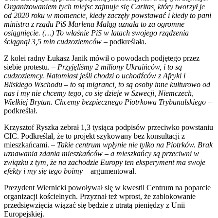
Organizowaniem tych miejsc zajmuje się Caritas, który tworzył je
od 2020 roku w momencie, kiedy zaczęły powstawać i kiedy to pani
ministra z rządu PiS Marlena Maląg uznała to za ogromne
osiągnięcie. (…) To właśnie PiS w latach swojego rządzenia
ściągnął 3,5 mln cudzoziemców
– podkreślała.
Z kolei radny Łukasz Janik mówił o powodach podjętego przez
siebie protestu. –
Przyjęliśmy 2 miliony Ukraińców, i to są
cudzoziemcy. Natomiast jeśli chodzi o uchodźców z Afryki i
Bliskiego Wschodu – to są migranci, to są osoby inne kulturowo od
nas i my nie chcemy tego, co się dzieje w Szwecji, Niemczech,
Wielkiej Brytan. Chcemy bezpiecznego Piotrkowa Trybunalskiego
–
podkreślał.
Krzysztof Ryszka zebrał 1,3 tysiąca podpisów przeciwko powstaniu
CIC. Podkreślał, że to projekt szykowany bez konsultacji z
mieszkańcami.
–
Takie centrum wpłynie nie tylko na Piotrków. Brak
uznawania zdania mieszkańców – a mieszkańcy są przeciwni w
związku z tym, że na zachodzie Europy ten eksperyment ma swoje
efekty i my się tego boimy
– argumentował.
Prezydent Wiernicki powoływał się w kwestii Centrum na poparcie
organizacji kościelnych. Przyznał też wprost, że zablokowanie
przedsięwzięcia wiązać się będzie z utratą pieniędzy z Unii
Europejskiej.