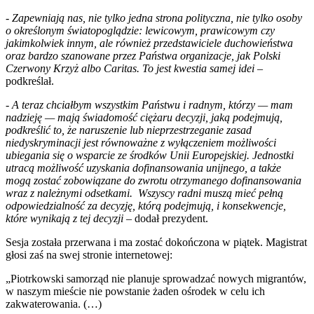
-
Zapewniają nas, nie tylko jedna strona polityczna, nie tylko osoby
o określonym światopoglądzie: lewicowym, prawicowym czy
jakimkolwiek innym, ale również przedstawiciele duchowieństwa
oraz bardzo szanowane przez Państwa organizacje, jak Polski
Czerwony Krzyż albo Caritas. To jest kwestia samej idei
–
podkreślał.
-
A teraz chciałbym wszystkim Państwu i radnym, którzy — mam
nadzieję — mają świadomość ciężaru decyzji, jaką podejmują,
podkreślić to, że naruszenie lub nieprzestrzeganie zasad
niedyskryminacji jest równoważne z wyłączeniem możliwości
ubiegania się o wsparcie ze środków Unii Europejskiej. Jednostki
utracą możliwość uzyskania dofinansowania unijnego, a także
mogą zostać zobowiązane do zwrotu otrzymanego dofinansowania
wraz z należnymi odsetkami. Wszyscy radni muszą mieć pełną
odpowiedzialność za decyzję, którą podejmują, i konsekwencje,
które wynikają z tej decyzji –
dodał prezydent.
Sesja została przerwana i ma zostać dokończona w piątek. Magistrat
głosi zaś na swej stronie internetowej:
„Piotrkowski samorząd nie planuje sprowadzać nowych migrantów,
w naszym mieście nie powstanie żaden ośrodek w celu ich
zakwaterowania. (…)