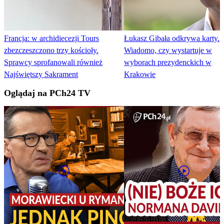
Francja: w archidiecezji Tours
Łukasz Gibała odkrywa karty.
zbezczeszczono trzy kościoły.
Wiadomo, czy wystartuje w
Sprawcy sprofanowali również
wyborach prezydenckich w
Najświętszy Sakrament
Krakowie
Oglądaj na PCh24 TV