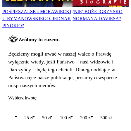
POSPIESZALSKI: MORAWIECKI
(NIE) BOŻE IGRZYSKO
U RYMANOWSKIEGO. JEDNAK
NORMANA DAVIESA?
PINOKIO?
Zróbmy to razem!
Będziemy mogli trwać w naszej walce o Prawdę
wyłącznie wtedy, jeśli Państwo – nasi widzowie i
Darczyńcy – będą tego chcieli. Dlatego oddając w
Państwa ręce nasze publikacje, prosimy o wsparcie
misji naszych mediów.
Wybierz kwotę:
25 zł
50 zł
100 zł
200 zł
500 zł