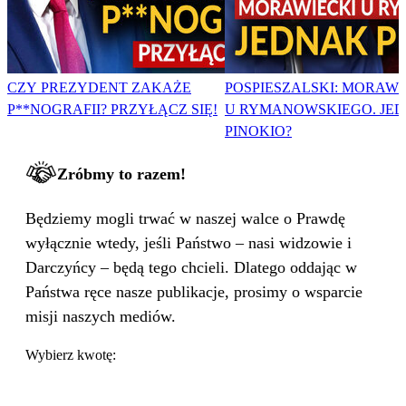
CZY PREZYDENT ZAKAŻE
POSPIESZALSKI: MORAWI
P**NOGRAFII? PRZYŁĄCZ SIĘ!
U RYMANOWSKIEGO. JE
PINOKIO?
Zróbmy to razem!
Będziemy mogli trwać w naszej walce o Prawdę
wyłącznie wtedy, jeśli Państwo – nasi widzowie i
Darczyńcy – będą tego chcieli. Dlatego oddając w
Państwa ręce nasze publikacje, prosimy o wsparcie
misji naszych mediów.
Wybierz kwotę: