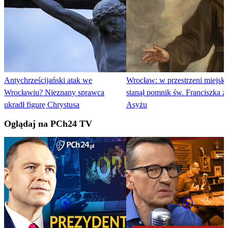
Antychrześcijański atak we
Wrocław: w przestrzeni miejski
Wrocławiu? Nieznany sprawca
stanął pomnik św. Franciszka z
ukradł figurę Chrystusa
Asyżu
Oglądaj na PCh24 TV