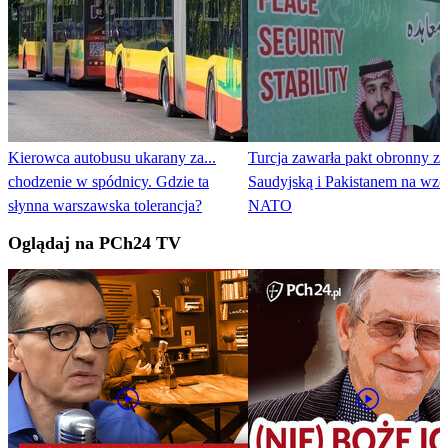
Kierowca autobusu ukarany za...
Turcja zawarła pakt obronny z 
chodzenie w spódnicy. Gdzie ta
Saudyjską i Pakistanem na wzór
słynna warszawska tolerancja?
NATO
Oglądaj na PCh24 TV