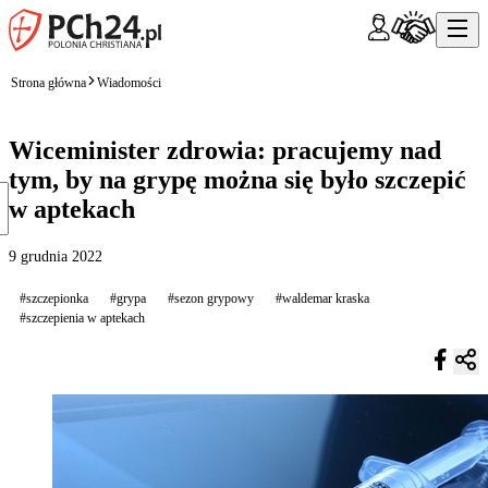
Strona główna
Wiadomości
Wiceminister zdrowia: pracujemy nad
tym, by na grypę można się było szczepić
w aptekach
9 grudnia 2022
#szczepionka
#grypa
#sezon grypowy
#waldemar kraska
#szczepienia w aptekach