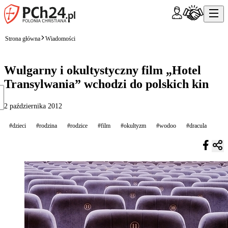
Strona główna
Wiadomości
Wulgarny i okultystyczny film „Hotel
Transylwania” wchodzi do polskich kin
2 października 2012
#dzieci
#rodzina
#rodzice
#film
#okultyzm
#wodoo
#dracula