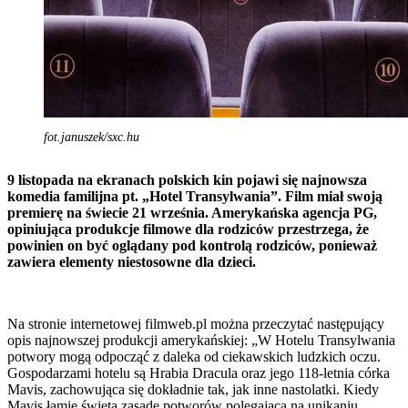
fot.januszek/sxc.hu
9 listopada na ekranach polskich kin pojawi się najnowsza
komedia familijna pt. „Hotel Transylwania”. Film miał swoją
premierę na świecie 21 września. Amerykańska agencja PG,
opiniująca produkcje filmowe dla rodziców przestrzega, że
powinien on być oglądany pod kontrolą rodziców, ponieważ
zawiera elementy niestosowne dla dzieci.
Na stronie internetowej filmweb.pl można przeczytać następujący
opis najnowszej produkcji amerykańskiej: „W Hotelu Transylwania
potwory mogą odpocząć z daleka od ciekawskich ludzkich oczu.
Gospodarzami hotelu są Hrabia Dracula oraz jego 118-letnia córka
Mavis, zachowująca się dokładnie tak, jak inne nastolatki. Kiedy
Mavis łamie świętą zasadę potworów polegającą na unikaniu