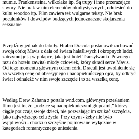
mumie, Frankensteina, wilkołaka itp. Są trupy i inne przerażające
stwory. Nie brak w nim elementów okultystycznych, odniesień do
kultu woodoo itp. Film zawiera też wulgarne teksty. Nie brak
pocałunków i dowcipów budzących jednoznaczne skojarzenia
seksualne.
Przejdźmy jednak do fabuły. Hrabia Dracula postanowił zachować
swoją córkę Mavis z dala od świata hałaśliwych i okropnych ludzi,
zatrzymując ją w pułapce, jaką jest hotel Transylwania. Pewnego
razu do hotelu zawitał młody człowiek, który skradł serce Mavis.
Od tego momentu głównym celem córki Draculi jest uwolnienie się
za wszelką cenę od obsesyjnego i nadopiekuńczego ojca, by odkryć
świat i odnaleźć w nim swoje szczęcie i to za wszelką cenę.
Według Drew Zahana z portalu wnd.com, głównym przesłaniem
filmu jest to, że „rodzice są nadopiekuńczymi głupcami,” którzy
ciągle pouczają swoje dzieci, nie pozwalając im szukać szczęścia,
jako najwyższego celu życia. Przy czym - żeby nie było
wątpliwości - chodzi o szczęście pojmowane wyłącznie w
kategoriach romantycznego uniesienia.