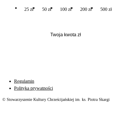
25 zł
50 zł
100 zł
200 zł
500 zł
Regulamin
Polityka prywatności
© Stowarzyszenie Kultury Chrześcijańskiej im. ks. Piotra Skargi