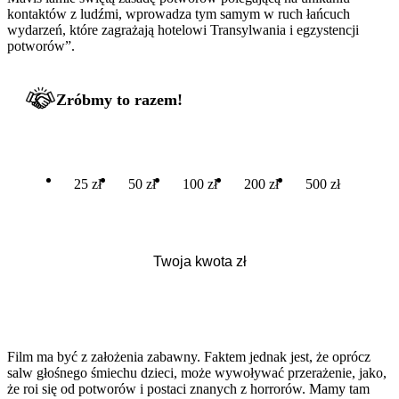
kontaktów z ludźmi, wprowadza tym samym w ruch łańcuch
wydarzeń, które zagrażają hotelowi Transylwania i egzystencji
potworów”.
Zróbmy to razem!
25 zł
50 zł
100 zł
200 zł
500 zł
Film ma być z założenia zabawny. Faktem jednak jest, że oprócz
salw głośnego śmiechu dzieci, może wywoływać przerażenie, jako,
że roi się od potworów i postaci znanych z horrorów. Mamy tam