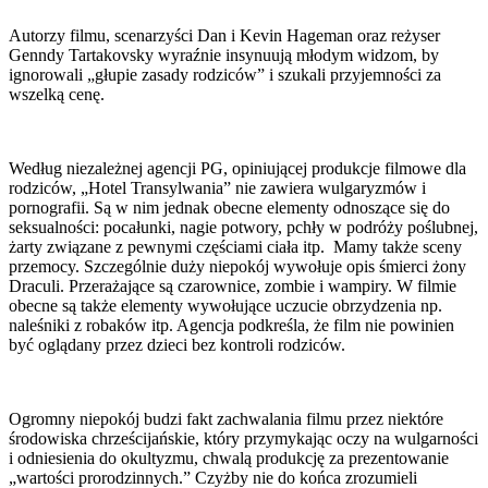
Autorzy filmu, scenarzyści Dan i Kevin Hageman oraz reżyser
Genndy Tartakovsky wyraźnie insynuują młodym widzom, by
ignorowali „głupie zasady rodziców” i szukali przyjemności za
wszelką cenę.
Według niezależnej agencji PG, opiniującej produkcje filmowe dla
rodziców, „Hotel Transylwania” nie zawiera wulgaryzmów i
pornografii. Są w nim jednak obecne elementy odnoszące się do
seksualności: pocałunki, nagie potwory, pchły w podróży poślubnej,
żarty związane z pewnymi częściami ciała itp. Mamy także sceny
przemocy. Szczególnie duży niepokój wywołuje opis śmierci żony
Draculi. Przerażające są czarownice, zombie i wampiry. W filmie
obecne są także elementy wywołujące uczucie obrzydzenia np.
naleśniki z robaków itp. Agencja podkreśla, że film nie powinien
być oglądany przez dzieci bez kontroli rodziców.
Ogromny niepokój budzi fakt zachwalania filmu przez niektóre
środowiska chrześcijańskie, który przymykając oczy na wulgarności
i odniesienia do okultyzmu, chwalą produkcję za prezentowanie
„wartości prorodzinnych.” Czyżby nie do końca zrozumieli