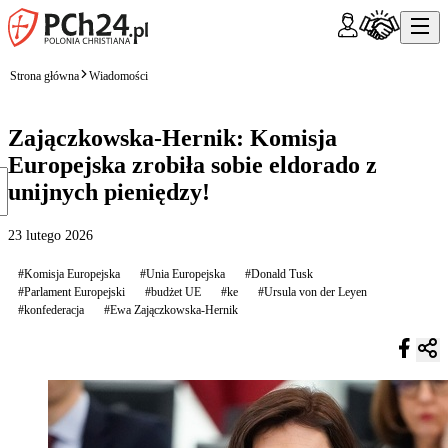
Strona główna
Wiadomości
Zajączkowska-Hernik: Komisja
Europejska zrobiła sobie eldorado z
unijnych pieniędzy!
23 lutego 2026
#Komisja Europejska
#Unia Europejska
#Donald Tusk
#Parlament Europejski
#budżet UE
#ke
#Ursula von der Leyen
#konfederacja
#Ewa Zajączkowska-Hernik