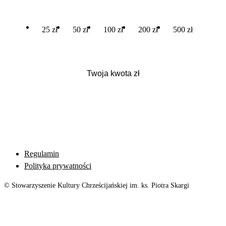
25 zł
50 zł
100 zł
200 zł
500 zł
Regulamin
Polityka prywatności
© Stowarzyszenie Kultury Chrześcijańskiej im. ks. Piotra Skargi