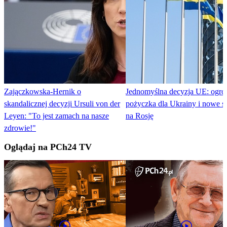
Zajączkowska-Hernik o
Jednomyślna decyzja UE: ogr
skandalicznej decyzji Ursuli von der
pożyczka dla Ukrainy i nowe s
Leyen: "To jest zamach na nasze
na Rosję
zdrowie!"
Oglądaj na PCh24 TV