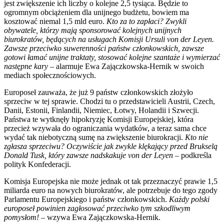
jest zwiększenie ich liczby o kolejne 2,5 tysiąca. Będzie to
ogromnym obciążeniem dla unijnego budżetu, bowiem ma
kosztować niemal 1,5 mld euro.
Kto za to zapłaci? Zwykli
obywatele, którzy mają sponsorować kolejnych unijnych
biurokratów, będących na usługach Komisji Ursuli von der Leyen.
Zawsze przeciwko suwerenności państw członkowskich, zawsze
gotowi łamać unijne traktaty, stosować kolejne szantaże i wymierzać
następne kary
– alarmuje Ewa Zajączkowska-Hernik w swoich
mediach społecznościowych.
Europoseł zauważa, że już 9 państw członkowskich złożyło
sprzeciw w tej sprawie. Chodzi tu o przedstawicieli Austrii, Czech,
Danii, Estonii, Finlandii, Niemiec, Łotwy, Holandii i Szwecji.
Państwa te wytknęły hipokryzję Komisji Europejskiej, która
przecież wzywała do ograniczania wydatków, a teraz sama chce
wydać tak niebotyczną sumę na zwiększenie biurokracji.
Kto nie
zgłasza sprzeciwu? Oczywiście jak zwykle klękający przed Brukselą
Donald Tusk, który zawsze nadskakuje von der Leyen
– podkreśla
polityk Konfederacji.
Komisja Europejska nie może jednak ot tak przeznaczyć prawie 1,5
miliarda euro na nowych biurokratów, ale potrzebuje do tego zgody
Parlamentu Europejskiego i państw członkowskich.
Każdy polski
europoseł powinien zagłosować przeciwko tym szkodliwym
pomysłom!
– wzywa Ewa Zajączkowska-Hernik.