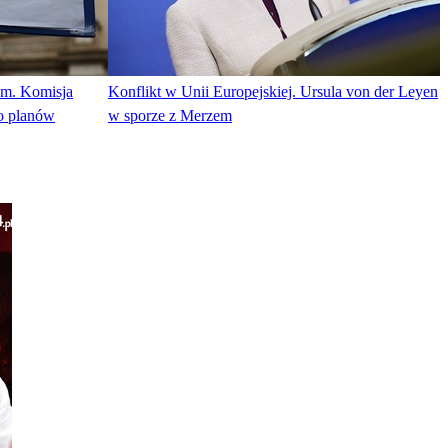
ym. Komisja
Konflikt w Unii Europejskiej. Ursula von der Leyen
do planów
w sporze z Merzem