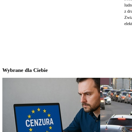
ludn
z dr
Zwią
elek
Wybrane dla Ciebie