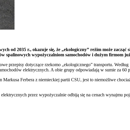
ch od 2035 r., okazuje się, że „ekologiczny” reżim może zacząć s
dów spalinowych wypożyczalniom samochodów i dużym firmom już
nowe przepisy dotyczące rzekomo „ekologicznego” transportu. Według
amochodów elektrycznych. A obie grupy odpowiadają w sumie za 60
rkusa Ferbera z niemieckiej partii CSU, jest to niemożliwe chociażb
elektrycznych przez wypożyczalnie odbiją się na cenach wynajmu po