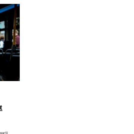
t
uacji