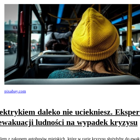
pixabay.com
ektrykiem daleko nie uciekniesz. Eksper
ewakuacji ludności na wypadek kryzysu
lem z zakupem autobusów miejskich, które w razie kryzysu służyłyby do ewak