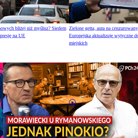
nowych bliżej niż myślisz? Siedem
Zielone getta, auta na cenzurowan
presję na UE
Europejska aktualizuje wytyczne 
miejskich