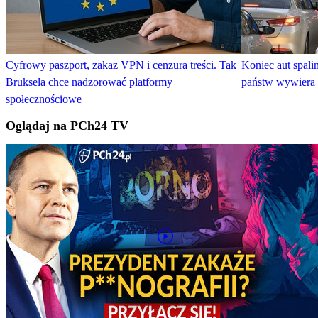
Cyfrowy paszport, zakaz VPN i cenzura treści. Tak
Koniec aut spali
Bruksela chce nadzorować platformy
państw wywiera 
społecznościowe
Oglądaj na PCh24 TV