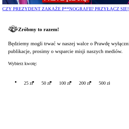
CZY PREZYDENT ZAKAŻE P**NOGRAFII? PRZYŁĄCZ SIĘ!
Zróbmy to razem!
Będziemy mogli trwać w naszej walce o Prawdę wyłącznie
publikacje, prosimy o wsparcie misji naszych mediów.
Wybierz kwotę:
25 zł
50 zł
100 zł
200 zł
500 zł