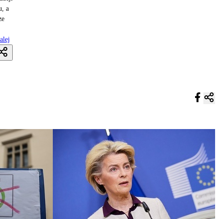
u, a
ze
alej