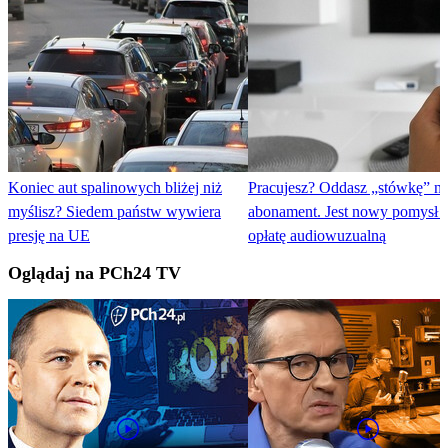
Koniec aut spalinowych bliżej niż
Pracujesz? Oddasz „stówkę” n
myślisz? Siedem państw wywiera
abonament. Jest nowy pomysł 
presję na UE
opłatę audiowuzualną
Oglądaj na PCh24 TV