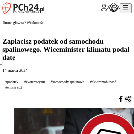
Strona główna
Wiadomości
Zapłacisz podatek od samochodu
spalinowego. Wiceminister klimatu podał
datę
14 marca 2024
#podatek
#ekoterroryzm
#samochody spalinowe
#elektromobilność
#emisje co2