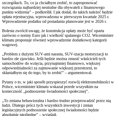
szczegółach. To, co ja chciałbym zrobić, to zaproponować
rozwiązania najbardziej neutralne dla obywateli z finansowego
punktu widzenia” – podkreślił. I jak dodał, do takich należeć będzie
opłata rejestracyjna, wprowadzona w pierwszym kwartale 2025 r.
Wprowadzenie podatku od posiadania planowane jest w 2026 r.
Bolesta zwrócił uwagę, że konstrukcja opłaty może być oparta
zarówno o normy Euro jak i wielkość spalanego CO2. Wiceminister
klimatu proponuje również wprowadzenie dodatkowej kategorii
wagowej.
„Problem z dużymi SUV-ami narasta, SUV-izacja motoryzacji to
bardzo złe zjawisko. Jeśli będzie można zmusić właścicieli tych
samochodów do wzięcia, przynajmniej finansowo, większej
odpowiedzialności za zajmowanie większej przestrzeni, to
skłaniałbym się do tego, by to zrobić” – argumentował.
Pytany o to, w jaki sposób przyspieszyć rozwój elektromobilności w
Polsce, wiceminister klimatu wskazał przede wszystkim na
konieczność „podnoszenie świadomości społecznej”.
„To zmiana behawioralna i bardzo trudno przeprowadzić przez nią
ludzi. Dlatego prócz tych wszystkich inwestycji i zmian
legislacyjnych podnoszenie społecznej świadomości będzie
absolutnie niezbędne” – wyjaśnił.