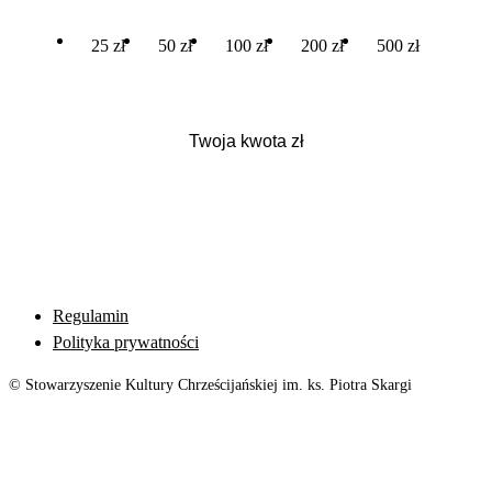
25 zł
50 zł
100 zł
200 zł
500 zł
Regulamin
Polityka prywatności
© Stowarzyszenie Kultury Chrześcijańskiej im. ks. Piotra Skargi