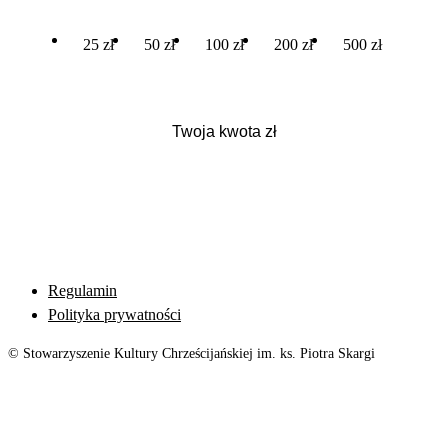
25 zł
50 zł
100 zł
200 zł
500 zł
Regulamin
Polityka prywatności
© Stowarzyszenie Kultury Chrześcijańskiej im. ks. Piotra Skargi