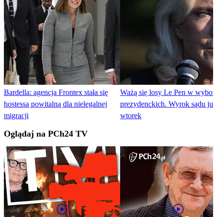
Bardella: agencja Frontex stała się
Ważą się losy Le Pen w wybor
hostessą powitalną dla nielegalnej
prezydenckich. Wyrok sądu ju
migracji
wtorek
Oglądaj na PCh24 TV