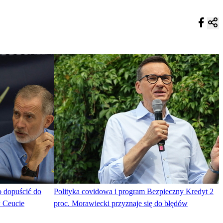
o dopuścić do
Polityka covidowa i program Bezpieczny Kredyt 2
w Ceucie
proc. Morawiecki przyznaje się do błędów