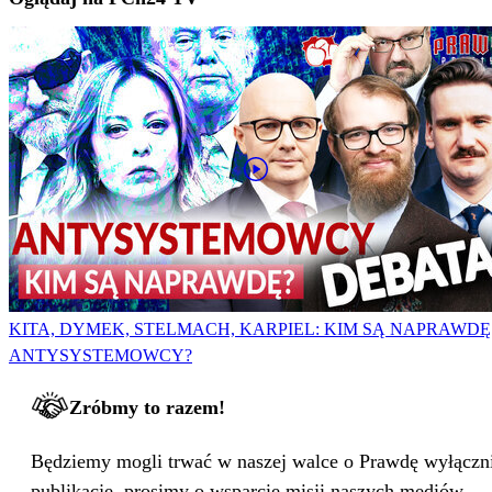
KITA, DYMEK, STELMACH, KARPIEL: KIM SĄ NAPRAWDĘ
ANTYSYSTEMOWCY?
Zróbmy to razem!
Będziemy mogli trwać w naszej walce o Prawdę wyłącznie
publikacje, prosimy o wsparcie misji naszych mediów.