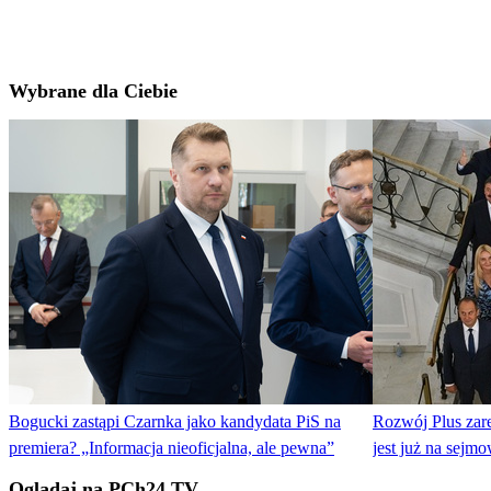
Wybrane dla Ciebie
Bogucki zastąpi Czarnka jako kandydata PiS na
Rozwój Plus zar
premiera? „Informacja nieoficjalna, ale pewna”
jest już na sej
Oglądaj na PCh24 TV