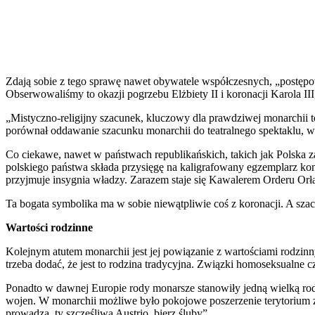
Zdają sobie z tego sprawę nawet obywatele współczesnych, „postępo
Obserwowaliśmy to okazji pogrzebu Elżbiety II i koronacji Karola II
„Mistyczno-religijny szacunek, kluczowy dla prawdziwej monarchii 
porównał oddawanie szacunku monarchii do teatralnego spektaklu, 
Co ciekawe, nawet w państwach republikańskich, takich jak Polska 
polskiego państwa składa przysięgę na kaligrafowany egzemplarz konst
przyjmuje insygnia władzy. Zarazem staje się Kawalerem Orderu Orł
Ta bogata symbolika ma w sobie niewątpliwie coś z koronacji. A szac
Wartości rodzinne
Kolejnym atutem monarchii jest jej powiązanie z wartościami rodzin
trzeba dodać, że jest to rodzina tradycyjna. Związki homoseksualne 
Ponadto w dawnej Europie rody monarsze stanowiły jedną wielką rod
wojen. W monarchii możliwe było pokojowe poszerzenie terytorium za
prowadzą, ty szczęśliwa Austrio, bierz śluby”.