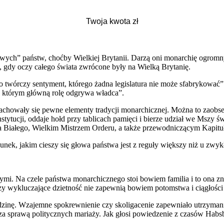
wych” państw, choćby Wielkiej Brytanii. Darzą oni monarchię ogromny
I, gdy oczy całego świata zwrócone były na Wielką Brytanię.
to twórczy sentyment, którego żadna legislatura nie może sfabrykowa
w którym główną rolę odgrywa władca”.
zachowały się pewne elementy tradycji monarchicznej. Można to zaobs
ytucji, oddaje hołd przy tablicach pamięci i bierze udział we Mszy świ
a Białego, Wielkim Mistrzem Orderu, a także przewodniczącym Kapitu
unek, jakim cieszy się głowa państwa jest z reguły większy niż u zwyk
nymi. Na czele państwa monarchicznego stoi bowiem familia i to ona z
czy wykluczające dzietność nie zapewnią bowiem potomstwa i ciągłości 
zinę. Wzajemne spokrewnienie czy skoligacenie zapewniało utrzymanie
 sprawą politycznych mariaży. Jak głosi powiedzenie z czasów Habsburg