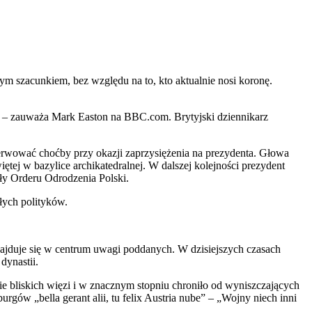
m szacunkiem, bez względu na to, kto aktualnie nosi koronę.
ć” – zauważa Mark Easton na BBC.com. Brytyjski dziennikarz
erwować choćby przy okazji zaprzysiężenia na prezydenta. Głowa
ętej w bazylice archikatedralnej. W dalszej kolejności prezydent
ły Orderu Odrodzenia Polski.
łych polityków.
najduje się w centrum uwagi poddanych. W dzisiejszych czasach
dynastii.
 bliskich więzi i w znacznym stopniu chroniło od wyniszczających
ów „bella gerant alii, tu felix Austria nube” – „Wojny niech inni