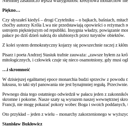
Niemniej zasadniczo lepsza wiarygodność kredytowa monarchów nie
Piękno…
Czy słyszałeś kiedyś – drogi Czytelniku – o bajkach, baśniach, mit
choćby autorzy Króla Lwa nie przedstawiają opowieści o reżymach r
ustrojem piękniejszym od republiki. Insygnia władzy, powiązanie mon
pałace po dziś dzień należą do ulubionych przez turystów obiektów.
Z kolei system demokratyczny kojarzy się powszechnie raczej z kłótn
Pisarz i poeta Andrzej Stasiuk trafnie zauważa: „zawsze byłem za kr
mitologicznych, i człowiek czuje się nieco osamotniony, gdy musi
…i skromność
W dzisiejszej egalitarnej epoce monarchia budzi sprzeciw z powodu
luksusu, to taki styl panowania nie jest bynajmniej regułą. Przeciwnie
Pewnego dnia tego ostatniego odwiedził w pałacu jeden z zakonników
skromne i pokorne. Nasze szaty są wyrazem naszej wewnętrznej skromn
Francji, nie mogę pokazać pokory wobec Boga i swoich poddanych, to 
Oto przykład – jeden z wielu – monarchy zakorzenionego w wyższyc
Stanisław Bukłowicz