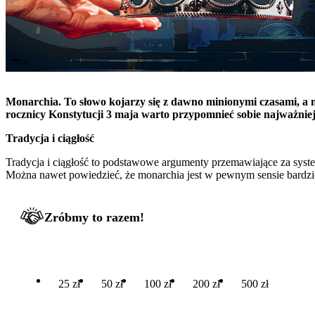
Monarchia. To słowo kojarzy się z dawno minionymi czasami, a
rocznicy Konstytucji 3 maja warto przypomnieć sobie najważni
Tradycja i ciągłość
Tradycja i ciągłość to podstawowe argumenty przemawiające za syste
Można nawet powiedzieć, że monarchia jest w pewnym sensie bardzi
Zróbmy to razem!
25 zł
50 zł
100 zł
200 zł
500 zł