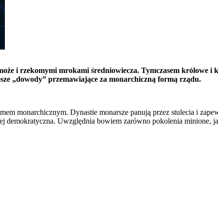
 może i rzekomymi mrokami średniowiecza. Tymczasem królowe i k
ejsze „dowody” przemawiające za monarchiczną formą rządu.
mem monarchicznym. Dynastie monarsze panują przez stulecia i zapewni
ej demokratyczna. Uwzględnia bowiem zarówno pokolenia minione, jak