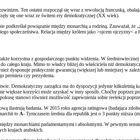
izm. Ten ostatni rozpoczął się wraz z rewolucją francuską, obalają
zęły się one wraz ze świtem ery demokratycznej (XX wiek).
fnie podkreślał powiązanie między monarchią a rodziną. Zauważał, że 
kiego społeczeństwa. Relacja między królem jako >ojcem ojczyzny< a lu
 także korzystna z gospodarczego punktu widzenia. W średniowiecznej 
o całego kraju. Mimo to władcy bliżej do właściciela niż demokratyc
ż dysponuje praktycznie gwarancją (większej lub mniejszej w zależn
go premiera czy prezydenta.
ie. Demokratyczny zarządca ma do dyspozycji jedynie kilkuletnią kade
nie większe korzyści może uzyskać w inny sposób. Choćby poprzez p
okusę stanowi również możliwość zapewnienia sobie reelekcji poprze
ową ilustrują badania. W 2015 roku agencja ratingowa (badająca zdo
narchii to
A-
Tymczasem średnia dla republik jest o 3 punkty niższa (
ce między monarchiami parlamentarnymi i absolutnymi. W pewnym sensie
ch krajach arabskich.