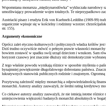
Wspomniana monarsza „międzynarodówka” wykluczała narodowy szowin
umożliwiający prowadzenie wojen totalnych. Te nieprzypadkowo zac
Austriacki pisarz i erudyta Erik von Kuehnelt-Leddihn (1909-99) tra
organicznie wpisuje się w kościelny i rodzinny wzorzec chrześcijańs
str. 155).
Argumenty ekonomiczne
Oprócz zalet etyczno-kulturowych i politycznych władza królów jest
Dziś trudno oczywiście mówić o pełnym prawie własności monarchy d
bowiem zostawić w spadku swój urząd dzieciom i wnukom. Sam równie
horyzont czasowy jest znacznie dłuższy niż demokratycznie wybrane
Z tego właśnie powodu wynikają różnice w sposobie myślenia o państw
bynajmniej powiększenie długofalowego dobrostanu państwa. Znacz
lukratywnych stanowisk publicznych rodzinie i znajomym. Ogromną p
Pozytywną zależność między monarchią a odpowiedzialnością finans
monarchii. Autorzy analizy zauważyli, że średni rating kredytowy mo
Co ciekawe autorzy analizy zauważyli, że nie istnieją istotne różni
umiejscowienia większości badanych monarchii absolutnych w bogaty