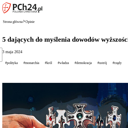
Strona główna
Opinie
5 dających do myślenia dowodów wyższośc
3 maja 2024
#polityka
#monarchia
#król
#władza
#demokracja
#ustrój
#rządy