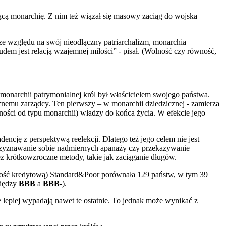
cą monarchię. Z nim też wiązał się masowy zaciąg do wojska
„ze względu na swój nieodłączny patriarchalizm, monarchia
dem jest relacją wzajemnej miłości” - pisał. (Wolność czy równość,
monarchii patrymonialnej król był właścicielem swojego państwa.
znemu zarządcy. Ten pierwszy – w monarchii dziedzicznej - zamierza
ości od typu monarchii) władzy do końca życia. W efekcie jego
ncję z perspektywą reelekcji. Dlatego też jego celem nie jest
rzyznawanie sobie nadmiernych apanaży czy przekazywanie
z krótkowzroczne metody, takie jak zaciąganie długów.
lność kredytową) Standard&Poor porównała 129 państw, w tym 39
między
BBB
a
BBB-
).
 lepiej wypadają nawet te ostatnie. To jednak może wynikać z