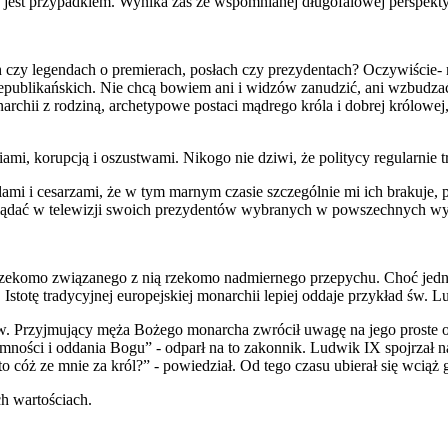
 jest przypadkiem. Wynika zaś ze wspomnianej długofalowej perspekt
ach czy legendach o premierach, posłach czy prezydentach? Oczywiście
epublikańskich. Nie chcą bowiem ani i widzów zanudzić, ani wzbudzać 
archii z rodziną, archetypowe postaci mądrego króla i dobrej królowe
iami, korupcją i oszustwami. Nikogo nie dziwi, że politycy regularnie
ólami i cesarzami, że w tym marnym czasie szczególnie mi ich brakuje,
 oglądać w telewizji swoich prezydentów wybranych w powszechnych 
 rzekomo związanego z nią rzekomo nadmiernego przepychu. Choć jedna
. Istotę tradycyjnej europejskiej monarchii lepiej oddaje przykład św. L
. Przyjmujący męża Bożego monarcha zwrócił uwagę na jego proste odz
ości i oddania Bogu” - odparł na to zakonnik. Ludwik IX spojrzał na w
cóż ze mnie za król?” - powiedział. Od tego czasu ubierał się wciąż g
h wartościach.