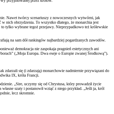
ywy przyjmowanej przez królów.
- nie. Nawet twórcy scenariuszy z nowoczesnych wytwórni, jak
w nich obrzydzenia. To wszystko dlatego, że monarchia jest
j, to tylko wybrane tegoż przejawy. Nieprzypadkowo też królewskie
 trafiają na sam dół rankingów najbardziej pogardzanych zawodów.
 ponieważ demokracja nie zaspokaja pragnień estetycznych ani
wyborach” („Moja Europa. Dwa eseje o Europie zwanej Środkową”).
k zdarzali się (i zdarzają) monarchowie nadmiernie przywiązani do
udwika IX, króla Francji.
ienie. „Sire, uczymy się od Chrystusa, który prowadził życie
łasne szaty i postanowił wziąć z niego przykład. „Jeśli ja, król
odnie, lecz skromnie.