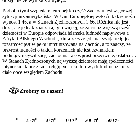
dużej mierze wynika z drugiego.
Pod obu tymi względami europejska część Zachodu jest w gorszej
sytuacji niż amerykańska. W Unii Europejskiej wskaźnik dzietności
wynosi 1,46, a w Stanach Zjednoczonych 1,66. Różnica nie jest
duża, ale jednak znacząca, tym więcej, że za coraz większą część
dzietności w Europie odpowiada islamska ludność napływowa z
Afryki i Bliskiego Wschodu, która ze względu na swoją religijną
tożsamość jest w pełni immunizowana na Zachód, a to znaczy, że
przyrost ludności o takich korzeniach nie jest czynnikiem
budującym cywilizację zachodnią, ale wprost przeciwnie, osłabia ją.
W Stanach Zjednoczonych najwyższą dzietność mają społeczności
latynoskie, które z racji religijnych i kulturowych trudno uznać za
ciało obce względem Zachodu.
Zróbmy to razem!
25 zł
50 zł
100 zł
200 zł
500 zł