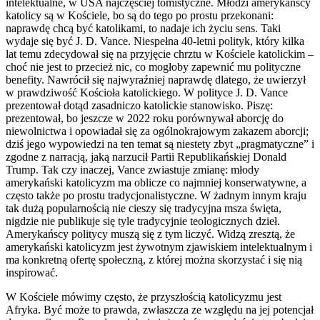
intelektualne, w USA najczęściej tomistyczne. Młodzi amerykańscy
katolicy są w Kościele, bo są do tego po prostu przekonani:
naprawdę chcą być katolikami, to nadaje ich życiu sens. Taki
wydaje się być J. D. Vance. Niespełna 40-letni polityk, który kilka
lat temu zdecydował się na przyjęcie chrztu w Kościele katolickim –
choć nie jest to przecież nic, co mogłoby zapewnić mu polityczne
benefity. Nawrócił się najwyraźniej naprawdę dlatego, że uwierzył
w prawdziwość Kościoła katolickiego. W polityce J. D. Vance
prezentował dotąd zasadniczo katolickie stanowisko. Piszę:
prezentował, bo jeszcze w 2022 roku porównywał aborcję do
niewolnictwa i opowiadał się za ogólnokrajowym zakazem aborcji;
dziś jego wypowiedzi na ten temat są niestety zbyt „pragmatyczne” i
zgodne z narracją, jaką narzucił Partii Republikańskiej Donald
Trump. Tak czy inaczej, Vance zwiastuje zmianę: młody
amerykański katolicyzm ma oblicze co najmniej konserwatywne, a
często także po prostu tradycjonalistyczne. W żadnym innym kraju
tak dużą popularnością nie cieszy się tradycyjna msza święta,
nigdzie nie publikuje się tyle tradycyjnie teologicznych dzieł.
Amerykańscy politycy muszą się z tym liczyć. Widzą zresztą, że
amerykański katolicyzm jest żywotnym zjawiskiem intelektualnym i
ma konkretną ofertę społeczną, z której można skorzystać i się nią
inspirować.
W Kościele mówimy często, że przyszłością katolicyzmu jest
Afryka. Być może to prawda, zwłaszcza ze względu na jej potencjał