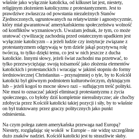
właśnie jako wyłącznie katolicka, od kilkuset lat jest, niestety,
religijnym złożeniem katolicyzmu z protestantyzmem. Jest to
prawdziwe zwłaszcza od powstania niezależnych Stanów
Zjednoczonych, ugruntowanych na relatywizmie i agnostycyzmie,
który miał gwarantować amerykańskiemu społeczeństwu wolność
od konfliktów wyznaniowych. Uważam jednak, że tym, co może
uratować cywilizację zachodnią przed ostatecznym upadkiem jest
wyłącznie katolicyzm – a jeżeli ludzie czy instytucje związane z
protestantyzmem odgrywają w tym dziele jakąś pozytywną rolę
twórczą, to tylko dzięki temu, co jest w nich jeszcze z ducha
katolickie. Innymi słowy, jeżeli świat zachodni ma przetrwać, to
tylko przezwyciężając swoją tożsamość jako złożenia elementów
katolickich i protestanckich i wracając w jakimś stopniu do formy
średniowiecznej Christianitas – przynajmniej o tyle, by to Kościół
katolicki był głównym podmiotem kulturotwórczym, dyktującym
lub – jeżeli kogoś to mocne słowo razi – suflującym treść polityki.
Nie musi to oznaczać jakiejś eliminacji protestantyzmu z życia
społecznego, co byłoby dziś kompletnie nierealistyczne; ale choćby
zdobycia przez Kościół katolicki takiej pozycji i siły, by to właśnie
on był traktowany przez graczy politycznych jako punkt
odniesienia.
Na czym polega zatem amerykańska przewaga nad Europą?
Niestety, rozglądając się wokół w Europie – nie widzę szczególnie
dużo znaków nadziei. Kościół katolicki jest tu straszliwie słaby.