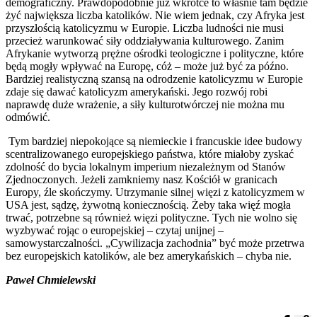
demograficzny. Prawdopodobnie już wkrótce to właśnie tam będzie
żyć największa liczba katolików. Nie wiem jednak, czy Afryka jest
przyszłością katolicyzmu w Europie. Liczba ludności nie musi
przecież warunkować siły oddziaływania kulturowego. Zanim
Afrykanie wytworzą prężne ośrodki teologiczne i polityczne, które
będą mogły wpływać na Europę, cóż – może już być za późno.
Bardziej realistyczną szansą na odrodzenie katolicyzmu w Europie
zdaje się dawać katolicyzm amerykański. Jego rozwój robi
naprawdę duże wrażenie, a siły kulturotwórczej nie można mu
odmówić.
Tym bardziej niepokojące są niemieckie i francuskie idee budowy
scentralizowanego europejskiego państwa, które miałoby zyskać
zdolność do bycia lokalnym imperium niezależnym od Stanów
Zjednoczonych. Jeżeli zamkniemy nasz Kościół w granicach
Europy, źle skończymy. Utrzymanie silnej więzi z katolicyzmem w
USA jest, sądzę, żywotną koniecznością. Żeby taka więź mogła
trwać, potrzebne są również więzi polityczne. Tych nie wolno się
wyzbywać rojąc o europejskiej – czytaj unijnej –
samowystarczalności. „Cywilizacja zachodnia” być może przetrwa
bez europejskich katolików, ale bez amerykańskich – chyba nie.
Paweł Chmielewski