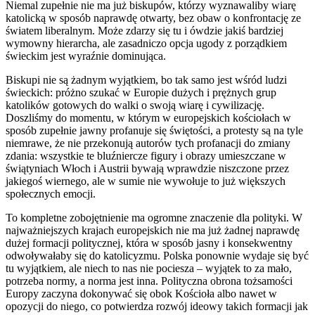
Niemal zupełnie nie ma już biskupów, którzy wyznawaliby wiarę
katolicką w sposób naprawdę otwarty, bez obaw o konfrontację ze
światem liberalnym. Może zdarzy się tu i ówdzie jakiś bardziej
wymowny hierarcha, ale zasadniczo opcja ugody z porządkiem
świeckim jest wyraźnie dominująca.
Biskupi nie są żadnym wyjątkiem, bo tak samo jest wśród ludzi
świeckich: próżno szukać w Europie dużych i prężnych grup
katolików gotowych do walki o swoją wiarę i cywilizację.
Doszliśmy do momentu, w którym w europejskich kościołach w
sposób zupełnie jawny profanuje się świętości, a protesty są na tyle
niemrawe, że nie przekonują autorów tych profanacji do zmiany
zdania: wszystkie te bluźniercze figury i obrazy umieszczane w
świątyniach Włoch i Austrii bywają wprawdzie niszczone przez
jakiegoś wiernego, ale w sumie nie wywołuje to już większych
społecznych emocji.
To kompletne zobojętnienie ma ogromne znaczenie dla polityki. W
najważniejszych krajach europejskich nie ma już żadnej naprawdę
dużej formacji politycznej, która w sposób jasny i konsekwentny
odwoływałaby się do katolicyzmu. Polska ponownie wydaje się być
tu wyjątkiem, ale niech to nas nie pociesza – wyjątek to za mało,
potrzeba normy, a norma jest inna. Polityczna obrona tożsamości
Europy zaczyna dokonywać się obok Kościoła albo nawet w
opozycji do niego, co potwierdza rozwój ideowy takich formacji jak