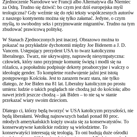
Zjednoczenie Narodowe we Francji albo Alternatywa dla Niemiec
za Odrą. Trudno się dziwić: bo czym jest dziś europejska myśl
teologiczna? Gdy weźmie się do ręki teksty współczesnych autorów
z naszego kontynentu można się tylko załamać. Jedyne, o czym
myślą, to swobodny seks i przyjmowanie migrantów. Trudno na tym
zbudować prawicową politykę.
W Stanach Zjednoczonych jest inaczej. Obrazowo można to
pokazać na przykładzie dychotomii między Joe Bidenem a J. D.
Vancem. Ustępujący prezydent USA to twarz katolicyzmu
liberalnego. Twarz, nie ukrywajmy, naprawdę niesympatyczna:
człowiek, który rano przyjmuje komunię świętą i modli się na
różańcu, a popołudniu podpisuje dekrety proaborcyjne i walczy o
ideologię gender. To kompletne rozdwojenie jaźni jest istotą
postępowego Kościoła. Jest to zarazem twarz stara, nie tylko
dlatego, że Joe Biden ma 81 lat. Liberalny katolicyzm po prostu
umiera: ludzie o takich poglądach nie chodzą już do kościoła; albo
nawet jeżeli jeszcze chodzą – jak Biden – to nie są w stanie
przekazać wiary swoim dzieciom.
Dlatego ci, którzy będą tworzyć w USA katolicyzm przyszłości, nie
będą liberałami. Według najnowszych badań ponad 80 proc.
młodych amerykańskich księży uważa się za konserwatystów. To
konserwatywne katolickie rodziny są wielodzietne. To
konserwatyści interesują się teologią. To oni budują duże ośrodki