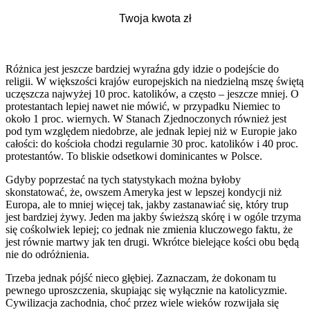
Różnica jest jeszcze bardziej wyraźna gdy idzie o podejście do
religii. W większości krajów europejskich na niedzielną mszę świętą
uczęszcza najwyżej 10 proc. katolików, a często – jeszcze mniej. O
protestantach lepiej nawet nie mówić, w przypadku Niemiec to
około 1 proc. wiernych. W Stanach Zjednoczonych również jest
pod tym względem niedobrze, ale jednak lepiej niż w Europie jako
całości: do kościoła chodzi regularnie 30 proc. katolików i 40 proc.
protestantów. To bliskie odsetkowi dominicantes w Polsce.
Gdyby poprzestać na tych statystykach można byłoby
skonstatować, że, owszem Ameryka jest w lepszej kondycji niż
Europa, ale to mniej więcej tak, jakby zastanawiać się, który trup
jest bardziej żywy. Jeden ma jakby świeższą skórę i w ogóle trzyma
się cośkolwiek lepiej; co jednak nie zmienia kluczowego faktu, że
jest równie martwy jak ten drugi. Wkrótce bielejące kości obu będą
nie do odróżnienia.
Trzeba jednak pójść nieco głębiej. Zaznaczam, że dokonam tu
pewnego uproszczenia, skupiając się wyłącznie na katolicyzmie.
Cywilizacja zachodnia, choć przez wiele wieków rozwijała się