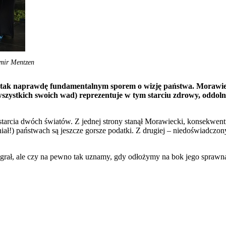
omir Mentzen
ak naprawdę fundamentalnym sporem o wizję państwa. Morawiecki
 wszystkich swoich wad) reprezentuje w tym starciu zdrowy, oddol
rcia dwóch światów. Z jednej strony stanął Morawiecki, konsekwentni
iał!) państwach są jeszcze gorsze podatki. Z drugiej – niedoświadczo
ygrał, ale czy na pewno tak uznamy, gdy odłożymy na bok jego sprawn