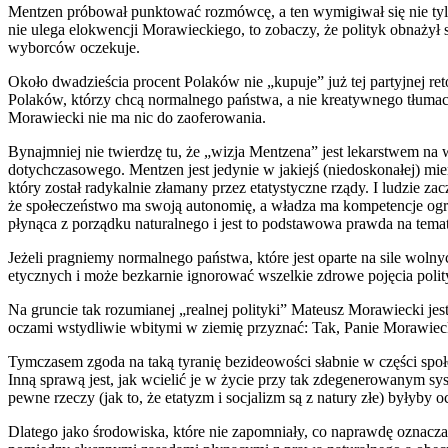
Mentzen próbował punktować rozmówcę, a ten wymigiwał się nie tyle si
nie ulega elokwencji Morawieckiego, to zobaczy, że polityk obnażył 
wyborców oczekuje.
Około dwadzieścia procent Polaków nie „kupuje” już tej partyjnej ret
Polaków, którzy chcą normalnego państwa, a nie kreatywnego tłumacze
Morawiecki nie ma nic do zaoferowania.
Bynajmniej nie twierdzę tu, że „wizja Mentzena” jest lekarstwem na wsz
dotychczasowego. Mentzen jest jedynie w jakiejś (niedoskonałej) mier
który został radykalnie złamany przez etatystyczne rządy. I ludzie za
że społeczeństwo ma swoją autonomię, a władza ma kompetencje ograni
płynąca z porządku naturalnego i jest to podstawowa prawda na temat
Jeżeli pragniemy normalnego państwa, które jest oparte na sile wol
etycznych i może bezkarnie ignorować wszelkie zdrowe pojęcia polit
Na gruncie tak rozumianej „realnej polityki” Mateusz Morawiecki jest
oczami wstydliwie wbitymi w ziemię przyznać: Tak, Panie Morawiecki
Tymczasem zgoda na taką tyranię bezideowości słabnie w części sp
Inną sprawą jest, jak wcielić je w życie przy tak zdegenerowanym sy
pewne rzeczy (jak to, że etatyzm i socjalizm są z natury złe) byłyby o
Dlatego jako środowiska, które nie zapomniały, co naprawdę oznacz