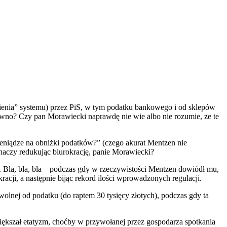
ienia” systemu) przez PiS, w tym podatku bankowego i od sklepów
ewno? Czy pan Morawiecki naprawdę nie wie albo nie rozumie, że te
ieniądze na obniżki podatków?” (czego akurat Mentzen nie
znaczy redukując biurokrację, panie Morawiecki?
ej. Bla, bla, bla – podczas gdy w rzeczywistości Mentzen dowiódł mu,
racji, a następnie bijąc rekord ilości wprowadzonych regulacji.
olnej od podatku (do raptem 30 tysięcy złotych), podczas gdy ta
większał etatyzm, choćby w przywołanej przez gospodarza spotkania