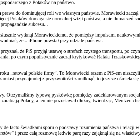
 gospodarczego z Polaków na państwo.
om prawa do dominującej roli we własnym państwie, Morawiecki zaczą
więcej Polaków domaga się normalnej wizji państwa, a nie tłumaczeń so
 propagandzie sukcesu...
n słusznie wytknął Morawieckiemu, że pomiędzy impulsami naukowymi
wadniać, że... iPhone powstał przy udziale państwa.
zyznał, że PiS przyjął ustawę o strefach czystego transportu, po czym
ia, po czym populistycznie zaczął krytykować Rafała Trzaskowskiego,
oku „ratował polskie firmy”. To Morawiecki razem z PiS-em niszczyli p
amiast przynajmniej z przyzwoitości zamilknąć, to jeszcze ośmiela 
 Otrzymaliśmy typową pyskówkę pomiędzy zadeklarowanym socjalistą 
zarabiają Polacy, a ten nie pozostawał dłużny, twierdząc, Mentzen c
y de facto świadkami sporu o podstawy rozumienia państwa i relacji 
etów” i przez całą rozmowę ledwie parę razy zająknął się na właściwy