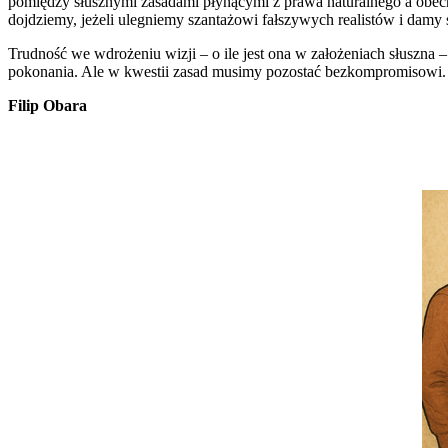
pomiędzy słusznymi zasadami płynącymi z prawa naturalnego a obecn
dojdziemy, jeżeli ulegniemy szantażowi fałszywych realistów i dam
Trudność we wdrożeniu wizji – o ile jest ona w założeniach słuszna –
pokonania. Ale w kwestii zasad musimy pozostać bezkompromisowi.
Filip Obara