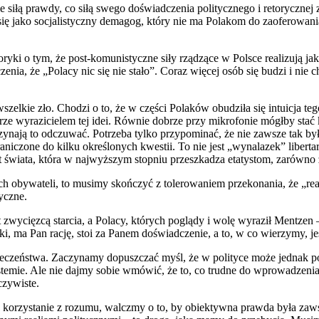
łą prawdy, co siłą swego doświadczenia politycznego i retorycznej zrę
się jako socjalistyczny demagog, który nie ma Polakom do zaoferowani
oryki o tym, że post-komunistyczne siły rządzące w Polsce realizują ja
nia, że „Polacy nic się nie stało”. Coraz więcej osób się budzi i ni
elkie zło. Chodzi o to, że w części Polaków obudziła się intuicja tego,
ze wyrazicielem tej idei. Równie dobrze przy mikrofonie mógłby stać kt
czynają to odczuwać. Potrzeba tylko przypominać, że nie zawsze tak był
czone do kilku określonych kwestii. To nie jest „wynalazek” libertari
 świata, która w najwyższym stopniu przeszkadza etatystom, zarówno z
nych obywateli, to musimy skończyć z tolerowaniem przekonania, że „r
yczne.
 zwycięzcą starcia, a Polacy, których poglądy i wolę wyraził Mentzen 
, ma Pan rację, stoi za Panem doświadczenie, a to, w co wierzymy, je
ołeczeństwa. Zaczynamy dopuszczać myśl, że w polityce może jednak 
stemie. Ale nie dajmy sobie wmówić, że to, co trudne do wprowadzenia,
czywiste.
a korzystanie z rozumu, walczmy o to, by obiektywna prawda była zaw