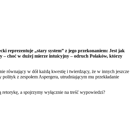
 reprezentuje „stary system” z jego przekonaniem: Jest jak
ny – choć w dużej mierze intuicyjny – odruch Polaków, którzy
e równający w dół każdą kwestię i twierdzący, że w innych jeszcze
ny polityk z zespołem Aspergera, utrudniającym mu przekładanie
ą retorykę, a spojrzymy wyłącznie na treść wypowiedzi?