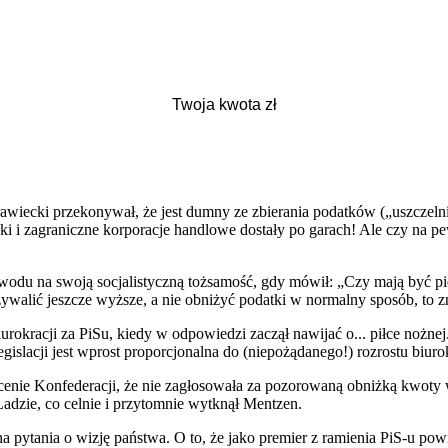
wiecki przekonywał, że jest dumny ze zbierania podatków („uszczeln
i i zagraniczne korporacje handlowe dostały po garach! Ale czy na p
owodu na swoją socjalistyczną tożsamość, gdy mówił: „Czy mają być p
zywalić jeszcze wyższe, a nie obniżyć podatki w normalny sposób, to 
iurokracji za PiSu, kiedy w odpowiedzi zaczął nawijać o... piłce nożn
gislacji jest wprost proporcjonalna do (niepożądanego!) rozrostu biurok
cenie Konfederacji, że nie zagłosowała za pozorowaną obniżką kwoty w
zie, co celnie i przytomnie wytknął Mentzen.
a pytania o wizję państwa. O to, że jako premier z ramienia PiS-u po