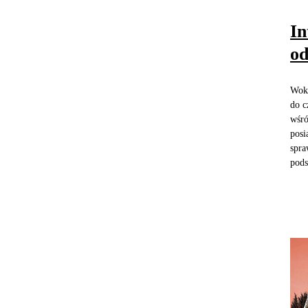
In
od
Wokó
do c
wśró
posi
spra
pods