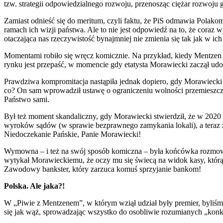
tzw. strategii odpowiedzialnego rozwoju, przenosząc ciężar rozwoju
Zamiast odnieść się do meritum, czyli faktu, że PiS odmawia Polak
ramach ich wizji państwa. Ale to nie jest odpowiedź na to, że coraz 
otaczająca nas rzeczywistość bynajmniej nie zmienia się tak jak w ich
Momentami robiło się wręcz komicznie. Na przykład, kiedy Mentze
rynku jest przepaść, w momencie gdy etatysta Morawiecki zaczął udo
Prawdziwa kompromitacja nastąpiła jednak dopiero, gdy Morawiecki pr
co? On sam wprowadził ustawę o ograniczeniu wolności przemieszczan
Państwo sami.
Był też moment skandaliczny, gdy Morawiecki stwierdził, że w 2020 r
wyroków sądów (w sprawie bezprawnego zamykania lokali), a teraz z
Niedoczekanie Pańskie, Panie Morawiecki!
Wymowna – i też na swój sposób komiczna – była końcówka rozmowy.
wytykał Morawieckiemu, że oczy mu się świecą na widok kasy, którą 
Zawodowy bankster, który zarzuca komuś sprzyjanie bankom!
Polska. Ale jaka?!
W „Piwie z Mentzenem”, w którym wziął udział były premier, byliśm
się jak wąż, sprowadzając wszystko do osobliwie rozumianych „konkr