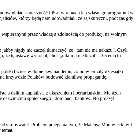
ł udowadniać skuteczność PiS-u w ramach ich własnego programu i w
cjalistów, którzy będą nam udowadniali, że są skuteczni, podczas gdy
 wspieranymi przez władzę a zdolnością do produkcji na wolnym
 jakby nigdy nic zaczął tłumaczyć, że „tam nie ma nakazu”. Czyli
 że tę ustawę wykonał, choć „nikt mu nie kazał”... Ocenią to
olski biznes w dobie tzw. pandemii, co potwierdziły dziesiątki
się na krzywdzie Polaków budować kłamliwą propagandę.
a dzikim kapitalistą z ukąszeniem libertariańskim. Mentzen
hce darwinizmu społecznego i dominacji banków. No proszę!
władza-obywatel. Problem polega na tym, że Mateusz Morawiecki wił
 temat.