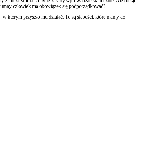
y znaleźć środki, żeby te zasady wprowadzać skutecznie. Ale dokąd
 rozumny człowiek ma obowiązek się podporządkować?
mu, w którym przyszło mu działać. To są słabości, które mamy do