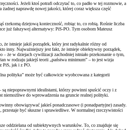
czności. Jeżeli ktoś potrafi odczytać to, co padło w tej rozmowie, a
a żadnej naprawdę nowej jakości, której coraz większa część
kąś rzekomą dziejową konieczność, robiąc to, co robią. Rośnie liczba
e chce już fałszywej alternatywy: PiS-PO. Tym osobom Mateusz
 że istnieje jakiś porządek, który jest radykalnie różny od
o inny. Najważniejszy jest fakt, że istnieje obiektywny porządek,
o – że w dziejach cywilizacji zachodniej istniało przekonanie o tym,
an w rodzaju jakiejś teorii „państwa minimum” – to jest wizja
 PiS, jak i z PO.
ealna polityka” może być całkowicie wyobcowana z kategorii
– są niepoprawnymi idealistami, którzy powinni spuścić oczy i z
st niemożliwe do wprowadzenia na gruncie realnej polityki.
powinny obowiązywać jakieś ponadczasowe (i ponadpartyjne) zasady.
 przestaje być słuszne i sprawiedliwe. W normalnej rzeczywistości
sze oddzielana od subiektywnych warunków. To, co znajduje się