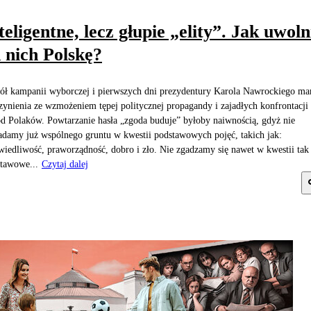
teligentne, lecz głupie „elity”. Jak uwoln
 nich Polskę?
ł kampanii wyborczej i pierwszych dni prezydentury Karola Nawrockiego m
zynienia ze wzmożeniem tępej politycznej propagandy i zajadłych konfrontacji
d Polaków. Powtarzanie hasła „zgoda buduje” byłoby naiwnością, gdyż nie
adamy już wspólnego gruntu w kwestii podstawowych pojęć, takich jak:
wiedliwość, praworządność, dobro i zło. Nie zgadzamy się nawet w kwestii tak
tawowe...
Czytaj dalej