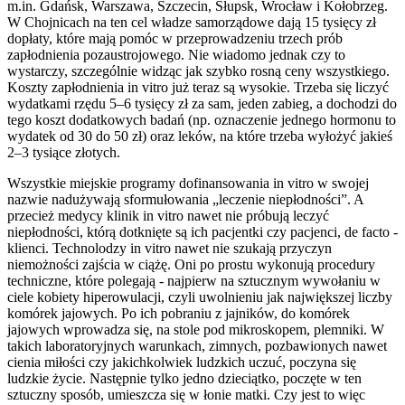
m.in. Gdańsk, Warszawa, Szczecin, Słupsk, Wrocław i Kołobrzeg.
W Chojnicach na ten cel władze samorządowe dają 15 tysięcy zł
dopłaty, które mają pomóc w przeprowadzeniu trzech prób
zapłodnienia pozaustrojowego. Nie wiadomo jednak czy to
wystarczy, szczególnie widząc jak szybko rosną ceny wszystkiego.
Koszty zapłodnienia in vitro już teraz są wysokie. Trzeba się liczyć
wydatkami rzędu 5–6 tysięcy zł za sam, jeden zabieg, a dochodzi do
tego koszt dodatkowych badań (np. oznaczenie jednego hormonu to
wydatek od 30 do 50 zł) oraz leków, na które trzeba wyłożyć jakieś
2–3 tysiące złotych.
Wszystkie miejskie programy dofinansowania in vitro w swojej
nazwie nadużywają sformułowania „leczenie niepłodności”. A
przecież medycy klinik in vitro nawet nie próbują leczyć
niepłodności, którą dotknięte są ich pacjentki czy pacjenci, de facto -
klienci. Technolodzy in vitro nawet nie szukają przyczyn
niemożności zajścia w ciążę. Oni po prostu wykonują procedury
techniczne, które polegają - najpierw na sztucznym wywołaniu w
ciele kobiety hiperowulacji, czyli uwolnieniu jak największej liczby
komórek jajowych. Po ich pobraniu z jajników, do komórek
jajowych wprowadza się, na stole pod mikroskopem, plemniki. W
takich laboratoryjnych warunkach, zimnych, pozbawionych nawet
cienia miłości czy jakichkolwiek ludzkich uczuć, poczyna się
ludzkie życie. Następnie tylko jedno dzieciątko, poczęte w ten
sztuczny sposób, umieszcza się w łonie matki. Czy jest to więc