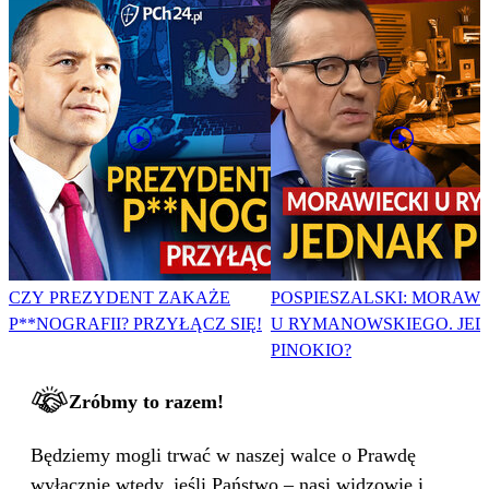
CZY PREZYDENT ZAKAŻE
POSPIESZALSKI: MORAWI
P**NOGRAFII? PRZYŁĄCZ SIĘ!
U RYMANOWSKIEGO. JE
PINOKIO?
Zróbmy to razem!
Będziemy mogli trwać w naszej walce o Prawdę
wyłącznie wtedy, jeśli Państwo – nasi widzowie i