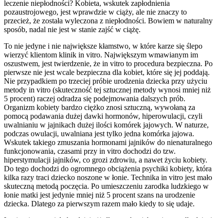
leczenie niepłodności? Kobieta, wskutek zapłodnienia
pozaustrojowego, jest wprawdzie w ciąży, ale nie znaczy to
przecież, że została wyleczona z niepłodności. Bowiem w naturalny
sposób, nadal nie jest w stanie zajść w ciążę.
To nie jedyne i nie największe kłamstwo, w które karze się ślepo
wierzyć klientom klinik in vitro. Największym wmawianym im
oszustwem, jest twierdzenie, że in vitro to procedura bezpieczna. Po
pierwsze nie jest wcale bezpieczna dla kobiet, które się jej poddają.
Nie przypadkiem po trzeciej próbie urodzenia dziecka przy użyciu
metody in vitro (skuteczność tej sztucznej metody wynosi mniej niż
5 procent) raczej odradza się podejmowania dalszych prób.
Organizm kobiety bardzo ciężko znosi sztuczną, wywołaną za
pomocą podawania dużej dawki hormonów, hiperowulacji, czyli
uwalnianiu w jajnikach dużej ilości komórek jajowych. W naturze,
podczas owulacji, uwalniana jest tylko jedna komórka jajowa.
Wskutek takiego zmuszania hormonami jajników do nienaturalnego
funkcjonowania, czasami przy in vitro dochodzi do tzw.
hiperstymulacji jajników, co grozi zdrowiu, a nawet życiu kobiety.
Do tego dochodzi do ogromnego obciążenia psychiki kobiety, która
kilka razy traci dziecko noszone w łonie. Technika in vitro jest mało
skuteczną metodą poczęcia. Po umieszczeniu zarodka ludzkiego w
łonie matki jest jedynie mniej niż 5 procent szans na urodzenie
dziecka. Dlatego za pierwszym razem mało kiedy to się udaje.