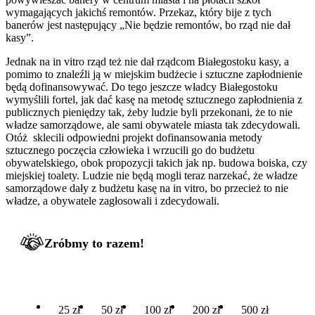
wymagających jakichś remontów. Przekaz, który bije z tych
banerów jest następujący „Nie będzie remontów, bo rząd nie dał
kasy”.
Jednak na in vitro rząd też nie dał rządcom Białegostoku kasy, a
pomimo to znaleźli ją w miejskim budżecie i sztuczne zapłodnienie
będą dofinansowywać. Do tego jeszcze władcy Białegostoku
wymyślili fortel, jak dać kasę na metodę sztucznego zapłodnienia z
publicznych pieniędzy tak, żeby ludzie byli przekonani, że to nie
władze samorządowe, ale sami obywatele miasta tak zdecydowali.
Otóż sklecili odpowiedni projekt dofinansowania metody
sztucznego poczęcia człowieka i wrzucili go do budżetu
obywatelskiego, obok propozycji takich jak np. budowa boiska, czy
miejskiej toalety. Ludzie nie będą mogli teraz narzekać, że władze
samorządowe dały z budżetu kasę na in vitro, bo przecież to nie
władze, a obywatele zagłosowali i zdecydowali.
Zróbmy to razem!
25 zł
50 zł
100 zł
200 zł
500 zł