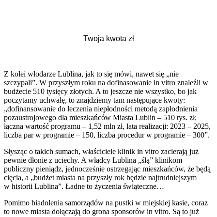
Z kolei włodarze Lublina, jak to się mówi, nawet się „nie
szczypali”. W przyszłym roku na dofinasowanie in vitro znaleźli w
budżecie 510 tysięcy złotych. A to jeszcze nie wszystko, bo jak
poczytamy uchwałę, to znajdziemy tam następujące kwoty:
„dofinansowanie do leczenia niepłodności metodą zapłodnienia
pozaustrojowego dla mieszkańców Miasta Lublin – 510 tys. zł;
łączna wartość programu – 1,52 mln zł, lata realizacji: 2023 – 2025,
liczba par w programie – 150, liczba procedur w programie – 300”.
Słysząc o takich sumach, właściciele klinik in vitro zacierają już
pewnie dłonie z uciechy. A władcy Lublina „ślą” klinikom
publiczny pieniądz, jednocześnie ostrzegając mieszkańców, że będą
cięcia, a „budżet miasta na przyszły rok będzie najtrudniejszym
w historii Lublina”. Ładne to życzenia świąteczne…
Pomimo biadolenia samorządów na pustki w miejskiej kasie, coraz
to nowe miasta dołączają do grona sponsorów in vitro. Są to już