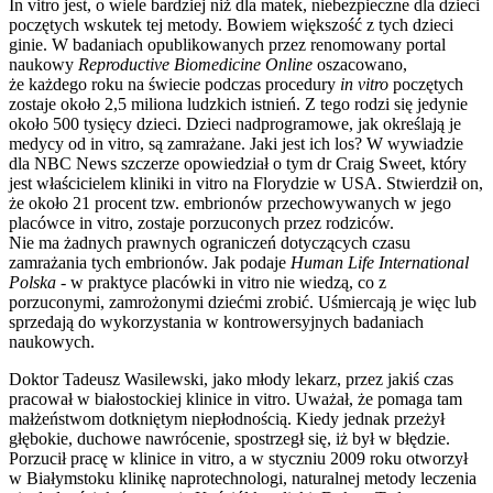
In vitro jest, o wiele bardziej niż dla matek, niebezpieczne dla dzieci
poczętych wskutek tej metody. Bowiem większość z tych dzieci
ginie. W badaniach opublikowanych przez renomowany portal
naukowy
Reproductive Biomedicine Online
oszacowano,
że każdego roku na świecie podczas procedury
in vitro
poczętych
zostaje około 2,5 miliona ludzkich istnień. Z tego rodzi się jedynie
około 500 tysięcy dzieci. Dzieci nadprogramowe, jak określają je
medycy od in vitro, są zamrażane. Jaki jest ich los? W wywiadzie
dla NBC News szczerze opowiedział o tym dr Craig Sweet, który
jest właścicielem kliniki in vitro na Florydzie w USA. Stwierdził on,
że około 21 procent tzw. embrionów przechowywanych w jego
placówce in vitro, zostaje porzuconych przez rodziców.
Nie ma żadnych prawnych ograniczeń dotyczących czasu
zamrażania tych embrionów. Jak podaje
Human Life International
Polska -
w praktyce placówki in vitro nie wiedzą, co z
porzuconymi, zamrożonymi dziećmi zrobić. Uśmiercają je więc lub
sprzedają do wykorzystania w kontrowersyjnych badaniach
naukowych.
Doktor Tadeusz Wasilewski, jako młody lekarz, przez jakiś czas
pracował w białostockiej klinice in vitro. Uważał, że pomaga tam
małżeństwom dotkniętym niepłodnością. Kiedy jednak przeżył
głębokie, duchowe nawrócenie, spostrzegł się, iż był w błędzie.
Porzucił pracę w klinice in vitro, a w styczniu 2009 roku otworzył
w Białymstoku klinikę naprotechnologi, naturalnej metody leczenia