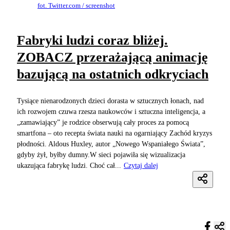
fot. Twitter.com / screenshot
Fabryki ludzi coraz bliżej.
ZOBACZ przerażającą animację
bazującą na ostatnich odkryciach
Tysiące nienarodzonych dzieci dorasta w sztucznych łonach, nad
ich rozwojem czuwa rzesza naukowców i sztuczna inteligencja, a
„zamawiający” je rodzice obserwują cały proces za pomocą
smartfona – oto recepta świata nauki na ogarniający Zachód kryzys
płodności. Aldous Huxley, autor „Nowego Wspaniałego Świata”,
gdyby żył, byłby dumny.W sieci pojawiła się wizualizacja
ukazująca fabrykę ludzi. Choć cał...
Czytaj dalej