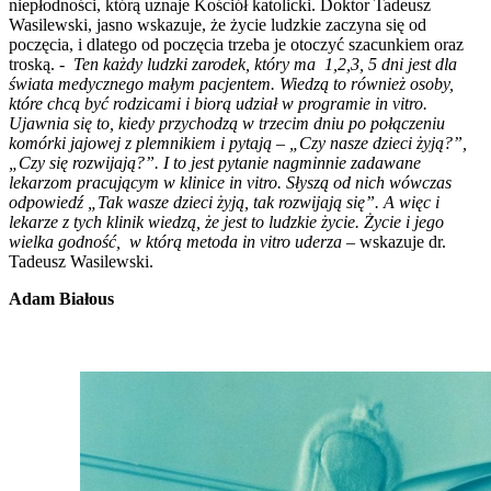
niepłodności, którą uznaje Kościół katolicki. Doktor Tadeusz
Wasilewski, jasno wskazuje, że życie ludzkie zaczyna się od
poczęcia, i dlatego od poczęcia trzeba je otoczyć szacunkiem oraz
troską. -
Ten każdy ludzki zarodek, który ma 1,2,3, 5 dni jest dla
świata medycznego małym pacjentem. Wiedzą to również osoby,
które chcą być rodzicami i biorą udział w programie in vitro.
Ujawnia się to, kiedy przychodzą w trzecim dniu po połączeniu
komórki jajowej z plemnikiem i pytają – „Czy nasze dzieci żyją?”,
„Czy się rozwijają?”. I to jest pytanie nagminnie zadawane
lekarzom pracującym w klinice in vitro. Słyszą od nich wówczas
odpowiedź „Tak wasze dzieci żyją, tak rozwijają się”. A więc i
lekarze z tych klinik wiedzą, że jest to ludzkie życie. Życie i jego
wielka godność, w którą metoda in vitro uderza –
wskazuje dr.
Tadeusz Wasilewski.
Adam Białous