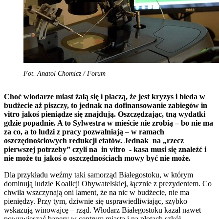
Fot. Anatol Chomicz / Forum
Choć włodarze miast żalą się i płaczą, że jest kryzys i bieda w
budżecie aż piszczy, to jednak na dofinansowanie zabiegów in
vitro jakoś pieniądze się znajdują. Oszczędzając, tną wydatki
gdzie popadnie. A to Sylwestra w mieście nie zrobią – bo nie ma
za co, a to ludzi z pracy pozwalniają – w ramach
oszczędnościowych redukcji etatów. Jednak na „rzecz
pierwszej potrzeby” czyli na in vitro - kasa musi się znaleźć i
nie może tu jakoś o oszczędnościach mowy być nie może.
Dla przykładu weźmy taki samorząd Białegostoku, w którym
dominują ludzie Koalicji Obywatelskiej, łącznie z prezydentem. Co
chwila wszczynają oni lament, że na nic w budżecie, nie ma
pieniędzy. Przy tym, dziwnie się usprawiedliwiając, szybko
wskazują winowajcę – rząd. Włodarz Białegostoku kazał nawet
powywieszać banery w centrum miasta i na płotach szkół